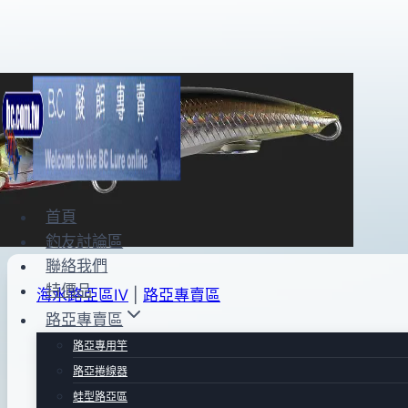
Skip
to
content
首頁
釣友討論區
聯絡我們
特價品
海水路亞區Ⅳ
|
路亞專賣區
路亞專賣區
DUO ROUGH TRAIL BLAZI
路亞專用竿
路亞捲線器
蛙型路亞區