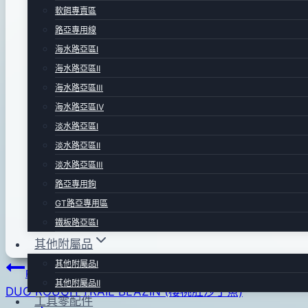
By
2015
bc
軟餌專賣區
pro-
年
路亞專用線
shop
06
海水路亞區Ⅰ
月
長92mm .重量40g. sinking type . 原廠搭配Gamaka
海水路亞區Ⅱ
12
海水路亞區Ⅲ
本體高比重設計.在 92mm 軀體內置金屬板降低重心.
日
海水路亞區Ⅳ
2016
1.2mm 一體貫穿本體鋼絲.對應大型魚專用.強度大.不
淡水路亞區Ⅰ
年
淡水路亞區Ⅱ
04
前端斜角唇板切斷設計使泳型更為活潑自然.搭配尾鰭
淡水路亞區Ⅲ
月
路亞專用鉤
20
GT路亞專用區
日
對象魚~紅魽.青魽.煙仔虎.鬼頭刀.夏威夷海鰱、海鱸
鐵板路亞區Ⅰ
其他附屬品
其他附屬品Ⅰ
文
Previous
其他附屬品Ⅱ
DUO ROUGH TRAIL BLAZIN (櫻桃肚沙丁魚)
章
工具零配件