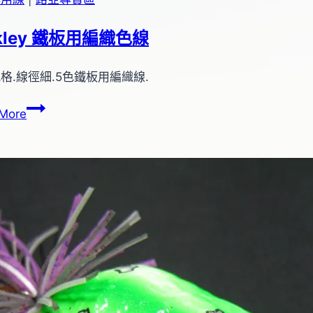
Fakie
Dog~493
rkley 鐵板用編織色線
格.線徑細.5色鐵板用編織線.
a
Berkley
More
鐵
板
用
編
織
色
線