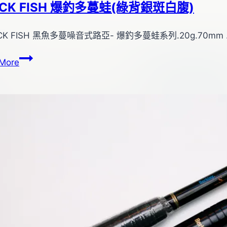
ACK FISH 爆釣多蔓蛙(綠背銀斑白腹)
CK FISH 黑魚多蔓噪音式路亞- 爆釣多蔓蛙系列.20g.70m
BLACK
More
FISH
爆
釣
多
蔓
蛙
(綠
背
銀
斑
白
腹)