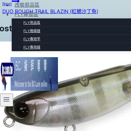
Next
改裝部品區
導
DUO ROUGH TRAIL BLAZIN (紅鰓沙丁魚)
FLY專賣區
覽
FLY用品區
Posts
FLY捲線器
FLY專用竿
FLY專用線