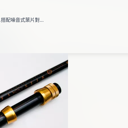
m .搭配噪音式葉片對…