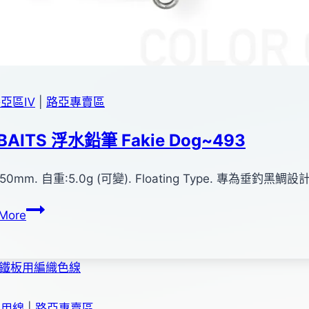
路亞區Ⅳ
|
路亞專賣區
 BAITS 浮水鉛筆 Fakie Dog~493
0mm. 自重:5.0g (可變). Floating Type. 專為垂釣黑鯛
ZIP
More
BAITS
浮
水
鉛
筆
專用線
|
路亞專賣區