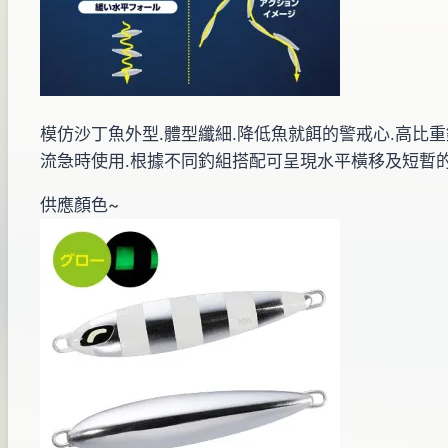
模仿沙丁魚外型.體型纖細.降低魚就餌的警戒心.高比重鎢複
流急時使用.根據不同釣組搭配可呈現水平橫移及短暫的
供應顏色~