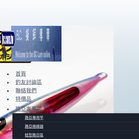
Skip
to
content
首頁
釣友討論區
聯絡我們
特價品
路亞專賣區
路亞專用竿
路亞捲線器
蛙型路亞區