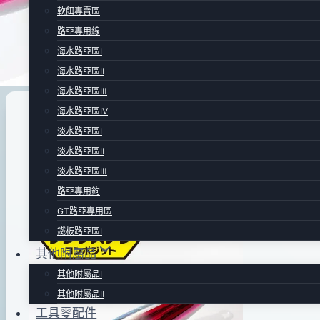
軟餌專賣區
路亞專用線
海水路亞區Ⅰ
海水路亞區Ⅱ
海水路亞區Ⅲ
海水路亞區Ⅳ
路亞專賣區
|
鐵板路亞區Ⅱ
淡水路亞區Ⅰ
淡水路亞區Ⅱ
Shimano OCEA Stinger But
淡水路亞區Ⅲ
路亞專用鉤
GT路亞專用區
By
2016
bc
鐵板路亞區Ⅰ
pro-
年
其他附屬品
shop
06
月
其他附屬品Ⅰ
14
其他附屬品Ⅱ
日
工具零配件