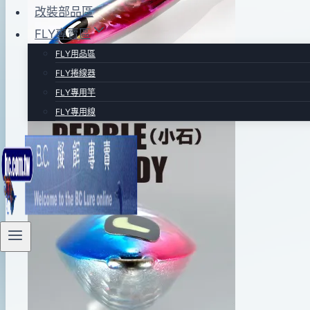
2016
改裝部品區
年
FLY專賣區
07
FLY用品區
月
FLY捲線器
28
FLY專用竿
日
FLY專用線