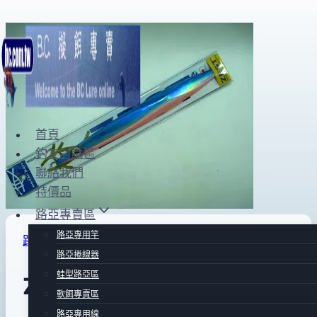
Skip
to
content
首頁
釣友討論區
聯絡我們
特價品
路亞專賣區
路亞專用竿
路亞專賣區
|
鐵板路亞區Ⅰ
路亞捲線器
蛙型路亞區
ZEST 秋刀魚鐵板
軟餌專賣區
路亞專用線