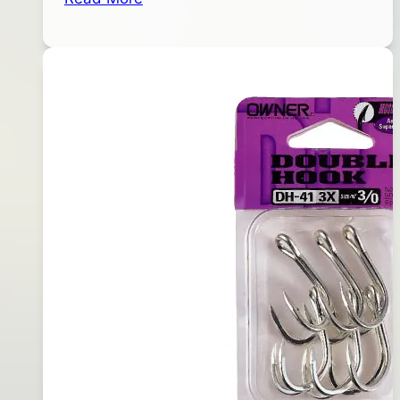
LOADED
日
鉛
2015
筆
年
型
03
路
月
亞
28
(
日
藍
背
銀
腹)