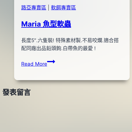
路亞專賣區
|
軟餌專賣區
Maria 魚型軟蟲
By
2012
長度5″.六隻裝! 特殊素材製.不易咬爛.適合搭
bc
pro-
年
配同廠出品鉛頭鉤.白帶魚的最愛 !
shop
01
Maria
Read More
月
魚
13
型
日
軟
2015
發表留言
蟲
年
06
月
08
日