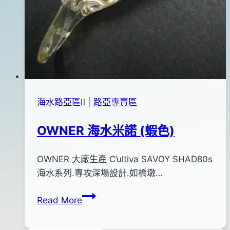
海水路亞區Ⅱ
|
路亞專賣區
OWNER 海水米諾 (蝦色)
By
2012
OWNER 大廠生產 C’ultiva SAVOY SHAD80s
bc
pro-
年
海水系列.專攻深場設計.如橋墩…
shop
10
OWNER
Read More
月
海
15
水
日