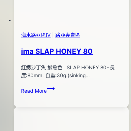
04
月
13
日
海水路亞區Ⅳ
|
路亞專賣區
ima SLAP HONEY 80
By
2015
紅鰓沙丁魚 鰷魚色 SLAP HONEY 80~長
bc
pro-
年
度:80mm. 自重:30g.(sinking…
shop
07
ima
Read More
月
SLAP
29
HONEY
日
80