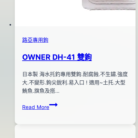
路亞專用鉤
OWNER DH-41 雙鉤
By
2013
日本製 海水托釣專用雙鉤.耐腐蝕.不生鏽.強度
bc
pro-
年
大.不變形.鉤尖銳利.易入口 ! 適用~土托.大型
shop
06
鮪魚.旗魚及搭…
月
OWNER
Read More
28
DH-
日
41
2015
雙
年
鉤