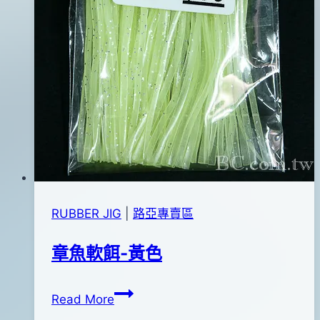
RUBBER JIG
|
路亞專賣區
章魚軟餌-黃色
章
By
2012
anna
Read More
魚
年