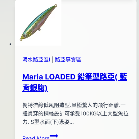
米
2016
諾
年
(蝦
05
色)
月
24
日
海水路亞區Ⅰ
|
路亞專賣區
Maria LOADED 鉛筆型路亞( 藍
背銀腹)
By
2012
獨特流線低風阻造型.具極驚人的飛行距離.一
bc
pro-
年
體貫穿的鋼絲設計可承受100KG以上大型魚拉
shop
04
力. S型水面(下)泳姿…
月
Maria
Read More
12