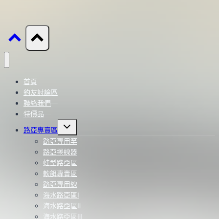
首頁
釣友討論區
聯絡我們
特價品
Toggle
路亞專賣區
child
menu
路亞專用竿
路亞捲線器
蛙型路亞區
軟餌專賣區
路亞專用線
海水路亞區Ⅰ
海水路亞區Ⅱ
海水路亞區Ⅲ