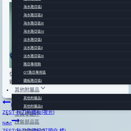
By
2012
bc
海水路亞區Ⅰ
pro-
年
海水路亞區Ⅱ
shop
01
海水路亞區Ⅲ
月
海水路亞區Ⅳ
03
淡水路亞區Ⅰ
日
淡水路亞區Ⅱ
2016
淡水路亞區Ⅲ
年
路亞專用鉤
05
GT路亞專用區
仿秋刀魚外型.切水性高..下沉速度快.中魚率極高的
月
鐵板路亞區Ⅰ
鐵板 !
09
其他附屬品
日
其他附屬品Ⅰ
文
Previous
其他附屬品Ⅱ
ZEST 秋刀魚鐵板(夜光)
工具零配件
章
改裝部品區
Next
導
ZEST 秋刀魚鐵板(紅頭白.橘)