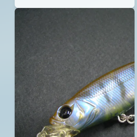
軟
01
餌-
月
黃
14
色
日
2016
年
05
月
09
日