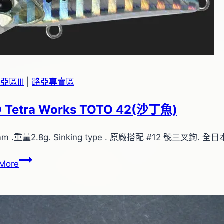
亞區Ⅲ
|
路亞專賣區
 Tetra Works TOTO 42(沙丁魚)
m .重量2.8g. Sinking type . 原廠搭配 #12 號三叉鉤. 全
DUO
More
Tetra
Works
TOTO
42(沙