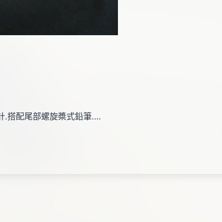
鰓蓋設計.搭配尾部螺旋槳式鉛筆….