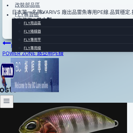
日
改裝部品區
2015
日本第一名牌VARIVS 廠出品雷魚專用PE線.品質穩定
FLY專賣區
年
指定使用 !
日本製
FLY用品區
03
FLY捲線器
月
26
FLY專用竿
文
Previous
日
FLY專用線
POWER ZONE 路亞用PE線
章
Next
導
VARIVAS 雷魚線-綠
覽
Posts