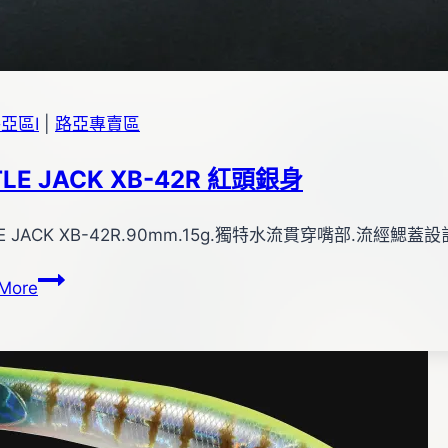
亞區Ⅰ
|
路亞專賣區
TLE JACK XB-42R 紅頭銀身
TLE JACK XB-42R.90mm.15g.獨特水流貫穿嘴部.流經
LITTLE
More
JACK
XB-
42R
紅
頭
銀