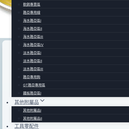
軟餌專賣區
路亞專用線
海水路亞區Ⅰ
海水路亞區Ⅱ
海水路亞區Ⅲ
海水路亞區Ⅳ
路亞專用線
|
路亞專賣區
淡水路亞區Ⅰ
淡水路亞區Ⅱ
VARIVAS 雷魚線-黃
淡水路亞區Ⅲ
路亞專用鉤
GT路亞專用區
By
2012
bc
鐵板路亞區Ⅰ
pro-
年
其他附屬品
shop
01
其他附屬品Ⅰ
月
其他附屬品Ⅱ
03
工具零配件