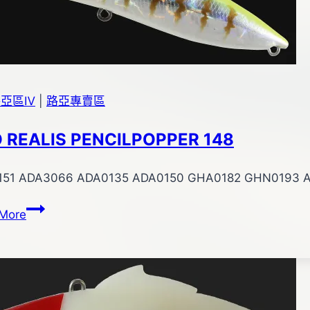
身
路亞區Ⅳ
|
路亞專賣區
 REALIS PENCILPOPPER 148
151 ADA3066 ADA0135 ADA0150 GHA0182 GHN0193 
DUO
More
REALIS
PENCILPOPPER
148