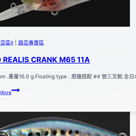
亞區Ⅱ
|
路亞專賣區
 REALIS CRANK M65 11A
m .重量16.0 g.Floating type . 原廠搭配 #4 號三叉鉤.全
DUO
More
REALIS
CRANK
M65
11A