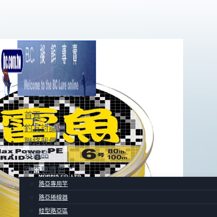
Skip
to
content
首頁
釣友討論區
聯絡我們
特價品
路亞專賣區
路亞專用竿
路亞捲線器
蛙型路亞區