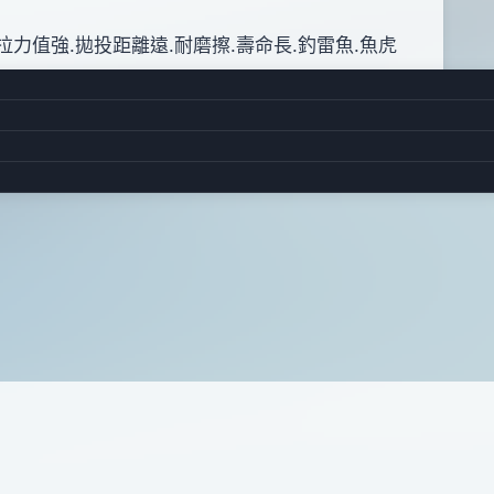
.拉力值強.拋投距離遠.耐磨擦.壽命長.釣雷魚.魚虎