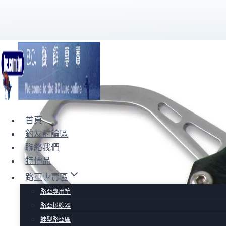
Skip
to
content
首頁
釣友討論區
聯絡我們
特價品
路亞專賣區
路亞專用竿
路亞捲線器
蛙型路亞區