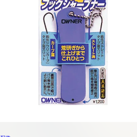
LED
UV
蓄
光
器