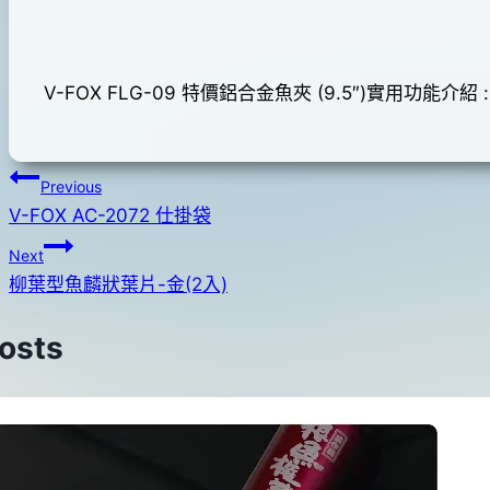
pro-
年
shop
04
月
V-FOX FLG-09 特價鋁合金魚夾 (9.5″)實用功
13
日
2016
文
Previous
年
V-FOX AC-2072 仕掛袋
章
05
Next
月
導
柳葉型魚麟狀葉片-金(2入)
18
覽
日
Posts