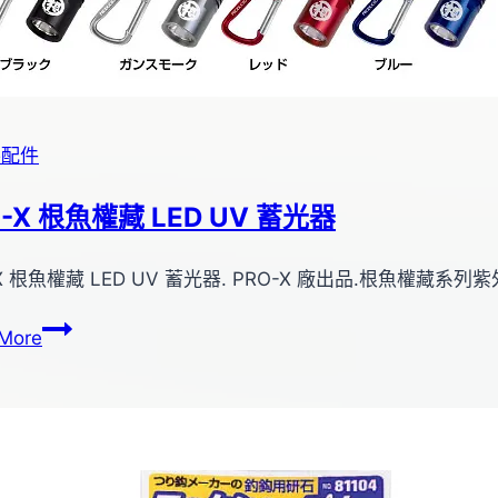
零配件
O-X 根魚權藏 LED UV 蓄光器
X 根魚權藏 LED UV 蓄光器. PRO-X 廠出品.根魚權藏系列紫
PRO-
More
X
根
魚
權
藏