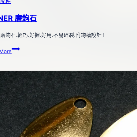
零配件
NER 磨鉤石
磨鉤石.輕巧.好握.好用.不易碎裂.附鉤槽設計 !
OWNER
More
磨
鉤
石