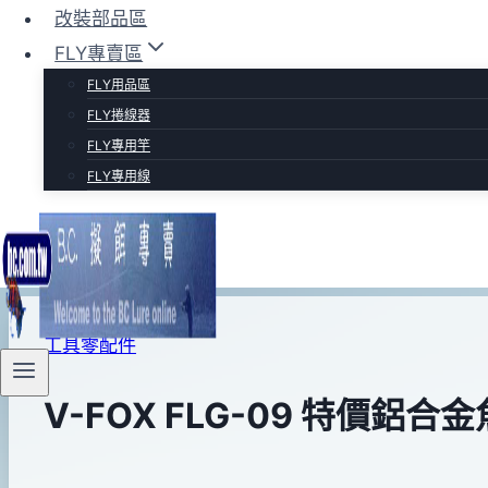
改裝部品區
FLY專賣區
FLY用品區
FLY捲線器
FLY專用竿
FLY專用線
工具零配件
V-FOX FLG-09 特價鋁合金魚
By
2015
bc