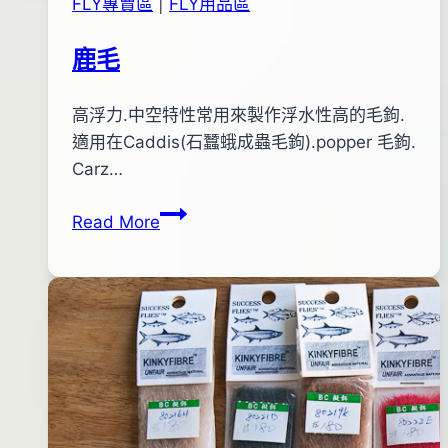
FLY專賣區
|
FLY用品區
鹿毛
By
2012
高浮力.中空特性常用來製作浮水性高的毛鉤.
anna
年
適用在Caddis(石蠶蛾成蟲毛鉤).popper 毛鉤.
02
Carz…
月
鹿
Read More
25
毛
日
2012
年
02
月
27
日