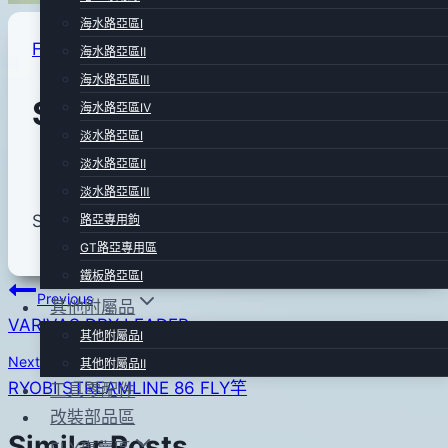
海水路亞區Ⅰ
FLY專賣區
|
FLY用品區
海水路亞區Ⅱ
海水路亞區Ⅲ
SAGE小帽-綠
海水路亞區Ⅳ
淡水路亞區Ⅰ
淡水路亞區Ⅱ
By
2011
anna
淡水路亞區Ⅲ
年
SAGE小帽-綠
路亞專用鉤
12
GT路亞專用區
月
鐵板路亞區Ⅰ
20
文
Previous
其他附屬品
日
VARIVAS DRY LEADER
章
其他附屬品Ⅰ
2020
Next
其他附屬品Ⅱ
年
導
RYOBI STREAMLINE 86 FLY竿
工具零配件
12
覽
改裝部品區
月
Similar Posts
04