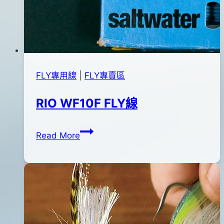
FLY專用線
|
FLY專賣區
RIO WF10F FLY線
RIO
By
2012
anna
Read More
WF10F
年
FLY
02
線
月
25
日