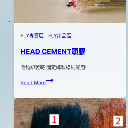
FLY專賣區
|
FLY用品區
HEAD CEMENT頭膠
By
2011
毛鉤綁製時.固定綁製線結尾用!
bc
pro-
年
HEAD
Read More
shop
12
CEMENT
月
頭
17
膠
日
2016
年