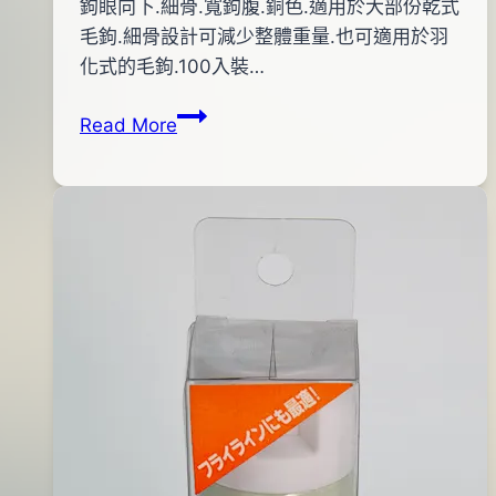
By
2011
鉤眼向下.細骨.寬鉤腹.銅色.適用於大部份乾式
bc
pro-
年
毛鉤.細骨設計可減少整體重量.也可適用於羽
shop
12
化式的毛鉤.100入裝…
月
TIEMCO
Read More
19
FLY
日
HOOK(TMC100)
2018
年
05
月
30
日