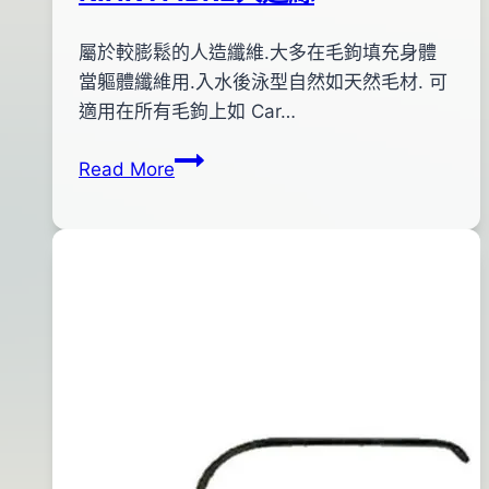
By
2012
屬於較膨鬆的人造纖維.大多在毛鉤填充身體
anna
年
當軀體纖維用.入水後泳型自然如天然毛材. 可
02
適用在所有毛鉤上如 Car…
月
KINKYFIBRE
Read More
25
人
日
造
2012
絲
年
02
月
27
日