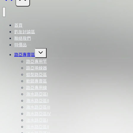
首頁
釣友討論區
聯絡我們
特價品
Toggle
路亞專賣區
child
menu
路亞專用竿
路亞捲線器
蛙型路亞區
軟餌專賣區
路亞專用線
海水路亞區Ⅰ
海水路亞區Ⅱ
海水路亞區Ⅲ
海水路亞區Ⅳ
淡水路亞區Ⅰ
淡水路亞區Ⅱ