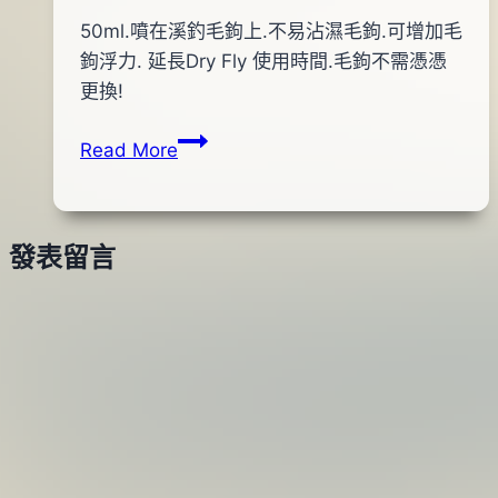
By
2011
50ml.噴在溪釣毛鉤上.不易沾濕毛鉤.可增加毛
anna
年
鉤浮力. 延長Dry Fly 使用時間.毛鉤不需憑憑
12
更換!
月
VARIVAS
Read More
20
FLY
日
助
2020
浮
年
發表留言
劑
12
月
04
日