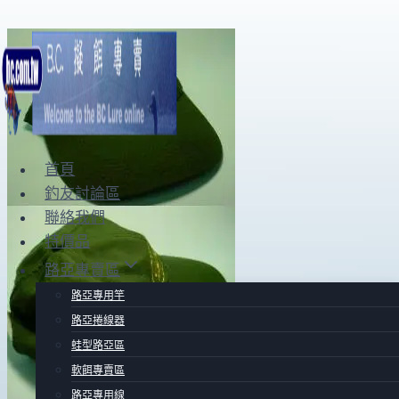
Skip
to
content
首頁
釣友討論區
聯絡我們
特價品
路亞專賣區
路亞專用竿
路亞捲線器
蛙型路亞區
軟餌專賣區
路亞專用線