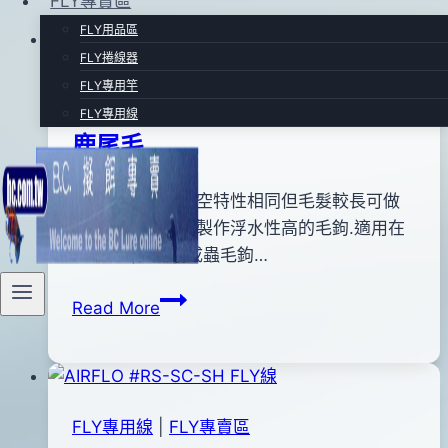
FLY專賣區
FLY用品區
FLY捲線器
FLY專用竿
FLY專賣區
|
FLY用品區
FLY專用線
鹿尾毛
By
2011
高浮力.與鹿毛中空特性相同但毛髮較長可做
anna
年
更多利用.常用來製作浮水性高的毛鉤.適用在
12
Caddis(石蠶蛾成蟲毛鉤…
月
鹿
Read More
23
尾
日
毛
2020
年
12
FLY專用線
|
FLY專賣區
月