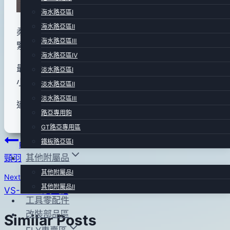
年
海水路亞區Ⅰ
03
海水路亞區Ⅱ
柔軟.仿真度高.入水後泳型自然如天然毛材.屬於較
月
海水路亞區Ⅲ
緊密的人造纖維.大多在毛鉤填充身體當軀體纖維用.
18
海水路亞區Ⅳ
日
最常用在 Carzy Charlie.Deceiver.勿仔魚.大肚魚.
淡水路亞區Ⅰ
小烏魚等飾帶型毛鉤.實戰派玩家推荐使用!
淡水路亞區Ⅱ
淡水路亞區Ⅲ
適度使用人造纖維可減少天然毛材的需求 !
路亞專用鉤
GT路亞專用區
文
鐵板路亞區Ⅰ
Previous
其他附屬品
頸羽
章
其他附屬品Ⅰ
Next
導
其他附屬品Ⅱ
VS-3070路亞箱
工具零配件
覽
改裝部品區
Similar Posts