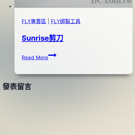
FLY專賣區
|
FLY綁製工具
Sunrise剪刀
Sunrise
By
2012
anna
Read More
剪
年
刀
02
月
發表留言
14
日