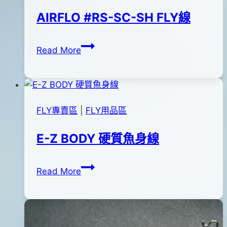
04
AIRFLO #RS-SC-SH FLY線
日
AIRFLO
By
2012
anna
Read More
#RS-
年
SC-
02
SH
月
FLY
25
FLY專賣區
|
FLY用品區
線
日
E-Z BODY 硬質魚身線
E-
By
2012
anna
Read More
Z
年
BODY
02
硬
月
質
14