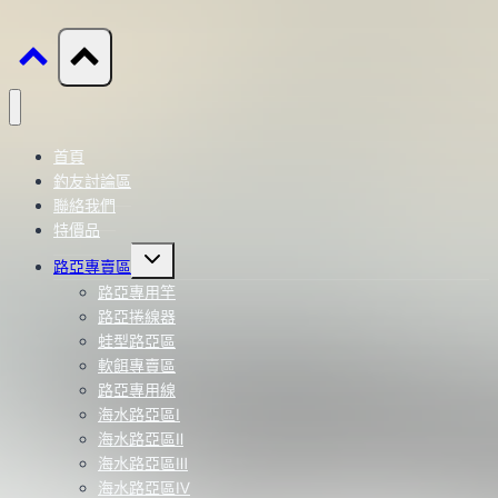
首頁
釣友討論區
聯絡我們
特價品
Toggle
路亞專賣區
child
menu
路亞專用竿
路亞捲線器
蛙型路亞區
軟餌專賣區
路亞專用線
海水路亞區Ⅰ
海水路亞區Ⅱ
海水路亞區Ⅲ
海水路亞區Ⅳ