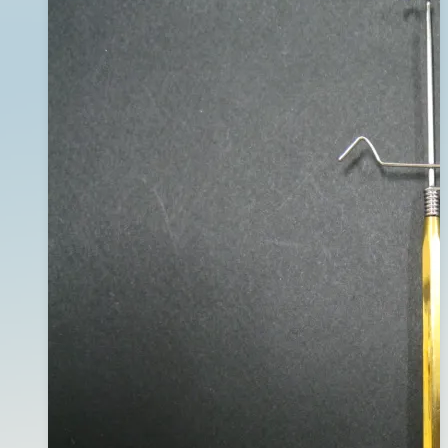
魚
日
身
2012
線
年
02
月
14
日