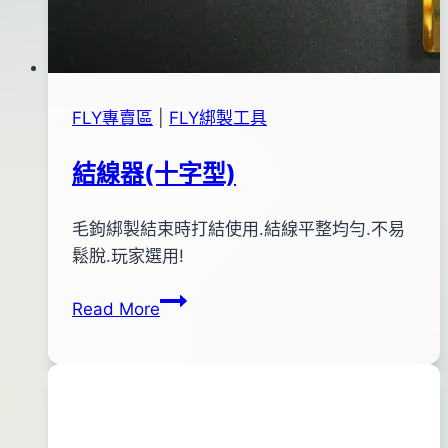
FLY專賣區
|
FLY綁製工具
結線器(十字型)
By
2012
毛鉤綁製結束時打結使用.結線平整均勻.不易
bc
pro-
年
鬆脫.玩家選用!
shop
10
結
Read More
月
線
26
器
日
(十
字
型)