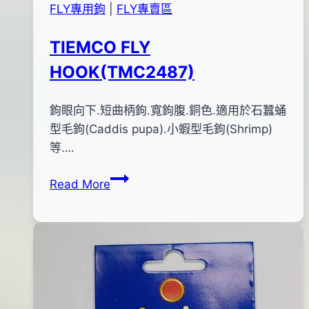
FLY專用鉤
|
FLY專賣區
TIEMCO FLY
HOOK(TMC2487)
By
2011
鉤眼向下.短曲柄鉤.寬鉤腹.銅色.適用於石蠶蛹
bc
pro-
年
型毛鉤(Caddis pupa).小蝦型毛鉤(Shrimp)
shop
12
等….
月
TIEMCO
Read More
17
FLY
日
HOOK(TMC2487)
2018
年
05
月
30