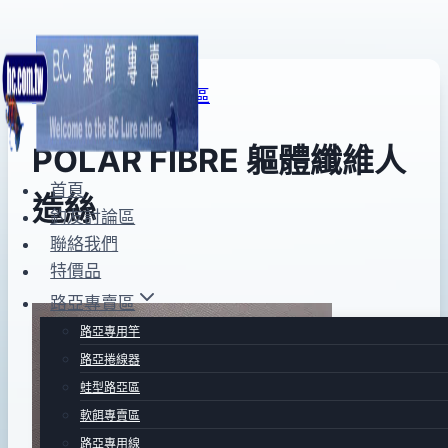
Skip
to
FLY專賣區
|
FLY用品區
content
POLAR FIBRE 軀體纖維人
首頁
造絲
釣友討論區
聯絡我們
特價品
By
2012
anna
年
路亞專賣區
02
路亞專用竿
月
路亞捲線器
25
蛙型路亞區
日
軟餌專賣區
2016
路亞專用線