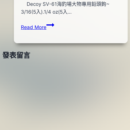
By
2015
Decoy SV-61海釣場大物專用鉛頭鉤~
bc
pro-
年
3/16(5入).1/4 oz(5入…
shop
11
DECOY
Read More
月
SV-
19
61
日
大
發表留言
物
專
用
鉛
頭
鉤