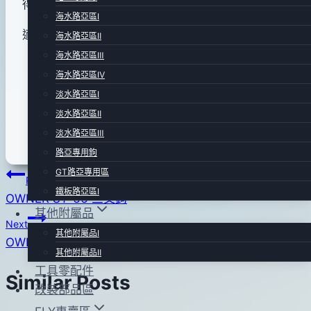
得心應手!
月
海水路亞區Ⅰ
04
適用~竹梭.夏威夷海鰱.GT.青甘.鮪魚等!
海水路亞區Ⅱ
日
海水路亞區Ⅲ
海水路亞區Ⅳ
淡水路亞區Ⅰ
淡水路亞區Ⅱ
淡水路亞區Ⅲ
路亞專用鉤
GT路亞專用區
文
Previous
鐵板路亞區Ⅰ
OWNER ST-66 三叉鉤
章
其他附屬品
Next
導
其他附屬品Ⅰ
OWNER DH-64 雙鉤
其他附屬品Ⅱ
覽
工具零配件
Similar Posts
改裝部品區