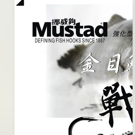
板
年
鉤
01
月
05
日