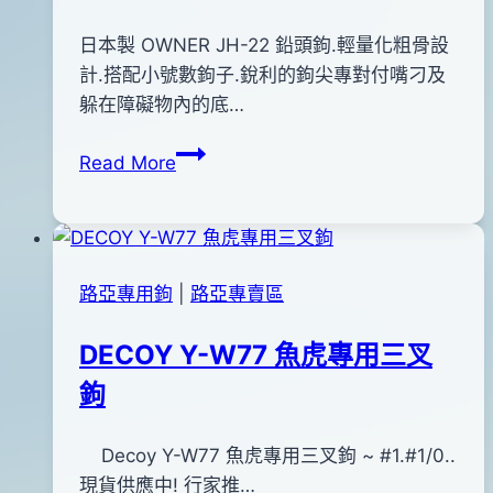
10
日
By
2013
日本製 OWNER JH-22 鉛頭鉤.輕量化粗骨設
bc
pro-
年
計.搭配小號數鉤子.銳利的鉤尖專對付嘴刁及
shop
06
躲在障礙物內的底…
月
OWNER
Read More
28
JH-
日
22
2018
鉛
年
頭
01
路亞專用鉤
|
路亞專賣區
鉤
月
19
DECOY Y-W77 魚虎專用三叉
日
鉤
By
2015
Decoy Y-W77 魚虎專用三叉鉤 ~ #1.#1/0..
bc
pro-
年
現貨供應中! 行家推…