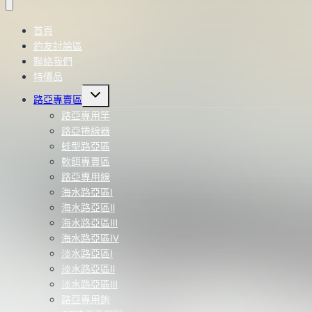
首頁
釣友討論區
聯絡我們
特價品
Toggle
路亞專賣區
child
menu
路亞專用竿
路亞捲線器
蛙型路亞區
軟餌專賣區
路亞專用線
海水路亞區Ⅰ
海水路亞區Ⅱ
海水路亞區Ⅲ
海水路亞區Ⅳ
淡水路亞區Ⅰ
淡水路亞區Ⅱ
淡水路亞區Ⅲ
路亞專用鉤