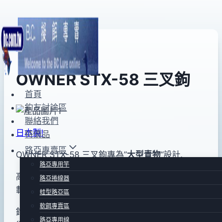
Skip
to
路亞專用鉤
content
OWNER STX-58 三叉鉤
首頁
釣友討論區
By
2013
bc
聯絡我們
pro-
年
日本製
!
特價品
shop
06
路亞專賣區
月
OWNER STX-58 三叉鉤專為”
大型青物
“設計.
28
路亞專用竿
高負荷.高強度.特殊的鋼材使用較同直徑的材料在負
日
路亞捲線器
載的強度上多增加高達10%以上.
2015
蛙型路亞區
年
軟餌專賣區
鈎尖角度鋭利.貫穿力強.重量適中.使用上特別容易
03
路亞專用線