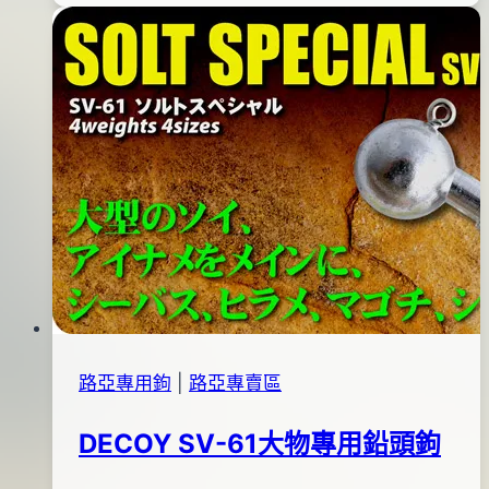
2019
強
年
化
01
型
月
鉛
07
頭
日
鉤
路亞專用鉤
|
路亞專賣區
DECOY SV-61大物專用鉛頭鉤