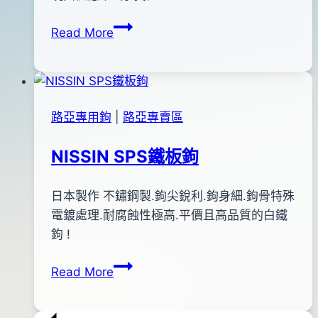
shop
11
DECOY
Read More
月
Y-
19
W77
日
魚
2018
虎
年
路亞專用鉤
|
路亞專賣區
專
03
用
月
NISSIN SPS鐵板鉤
三
15
叉
日
By
2011
日本製作 不鏽鋼製.鉤尖銳利.鉤身細.鉤骨特殊
anna
鉤
年
電鍍處理.耐腐蝕性極高.平價且高品質的白鐵
12
鉤 !
月
NISSIN
Read More
31
SPS
日
鐵
2012