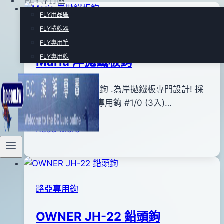
FLY專賣區
FLY用品區
FLY捲線器
路亞專用鉤
FLY專用竿
FLY專用線
Maria 岸拋鐵板鉤
By
2013
Maria 岸拋鐵板鉤 .為岸拋鐵板專門設計! 採
bc
pro-
年
用SJ-41TG鐵板專用鉤 #1/0 (3入)…
shop
06
Maria
Read More
月
岸
29
拋
日
鐵
2016
板
年
路亞專用鉤
鉤
08
月
OWNER JH-22 鉛頭鉤