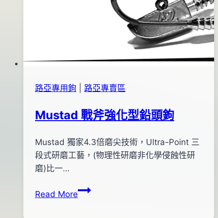
路亞專用鉤
|
路亞專賣區
Mustad 戰斧強化型鉛頭鉤
By
2017
Mustad 獨家4.3倍磨尖技術，Ultra-Point 三
bc
pro-
年
段式研磨工藝，(物理性研磨非化學侵蝕性研
shop
09
磨)比一…
月
Mustad
Read More
13
戰
日
斧