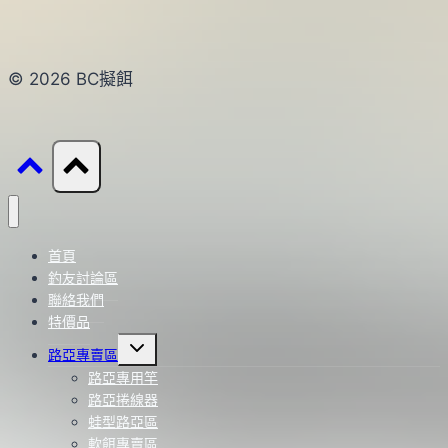
© 2026 BC擬餌
首頁
釣友討論區
聯絡我們
特價品
Toggle
路亞專賣區
child
menu
路亞專用竿
路亞捲線器
蛙型路亞區
軟餌專賣區