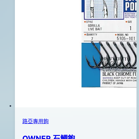
10
日
路亞專用鉤
OWNER 石鯛鉤