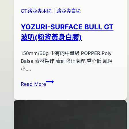
GT路亞專用區
|
路亞專賣區
YOZURI-SURFACE BULL GT
波叭(粉背黃身白腹)
By
2012
150mm/60g 少有的中量級 POPPER.Poly
bc
pro-
年
Balsa 素材製作.表面強化處理.重心低.風阻
shop
12
小….
月
YOZURI-
Read More
15
SURFACE
日
BULL
2015
GT
年
波
03
叭
月
(粉