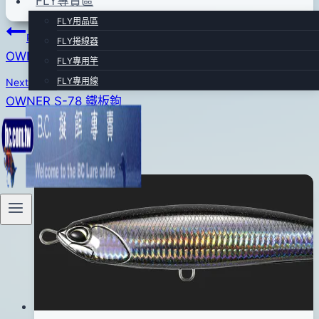
FLY專賣區
03
FLY用品區
月
文
Previous
04
FLY捲線器
OWNER SJ-41 鐵板鉤
章
日
FLY專用竿
FLY專用線
Next
導
OWNER S-78 鐵板鉤
覽
Similar Posts