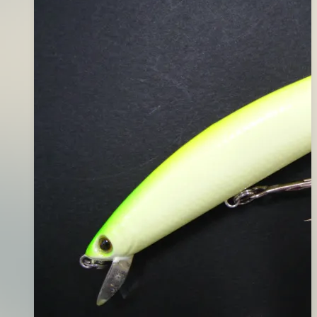
蛙
(綠
背
黑
紋
白
腹)