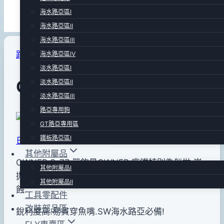
海水路亞區Ⅰ
海水路亞區Ⅱ
海水路亞區Ⅲ
路亞專用鉤
|
路亞專賣區
海水路亞區Ⅳ
淡水路亞區Ⅰ
OWNER S-77 單鉤
淡水路亞區Ⅱ
淡水路亞區Ⅲ
路亞專用鉤
By
2013
bc
GT路亞專用區
pro-
年
鐵板路亞區Ⅰ
日本製
shop
06
其他附屬品
月
OWNER S-77 單鉤是OWNER 廠鐵特別為船拋.岸
其他附屬品Ⅰ
29
拋
路亞
專門設計.鉤型優.易著鉤.不變形.耐海水.不腐
其他附屬品Ⅱ
日
蝕.
工具零配件
2015
改裝部品區
銳利度高.易貫穿魚嘴.SW海水路亞必備!
年