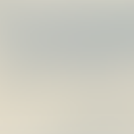
米
月
諾
23
S-
日
16(夜
光)