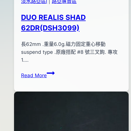
淡水路亞區Ⅰ
|
路亞專賣區
DUO REALIS SHAD
62DR(DSH3099)
By
2015
長62mm .重量6.0g.磁力固定重心移動
bc
pro-
年
suspend type .原廠搭配 #8 號三叉鉤. 專攻
shop
12
1….
月
DUO
Read More
20
REALIS
日
SHAD
2016
62DR(DSH3099)
年
07
月
19
日