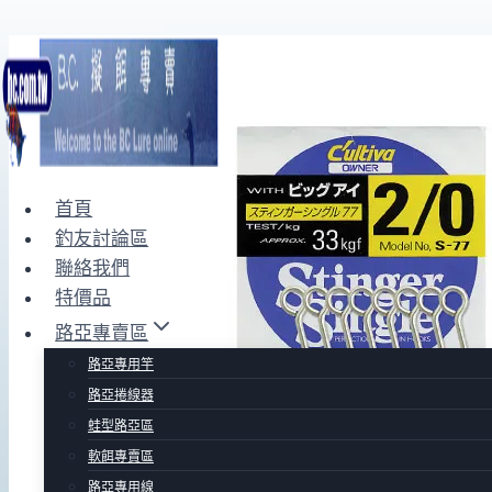
Skip
to
content
首頁
釣友討論區
聯絡我們
特價品
路亞專賣區
路亞專用竿
路亞捲線器
蛙型路亞區
軟餌專賣區
路亞專用線