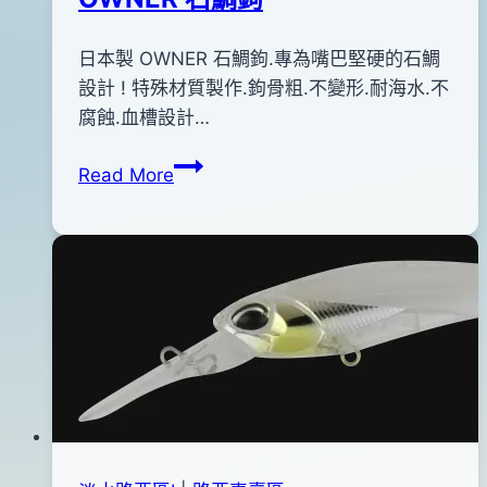
By
2013
日本製 OWNER 石鯛鉤.專為嘴巴堅硬的石鯛
bc
pro-
年
設計 ! 特殊材質製作.鉤骨粗.不變形.耐海水.不
shop
06
腐蝕.血槽設計…
月
OWNER
Read More
29
石
日
鯛
2015
鉤
年
03
月
04
日