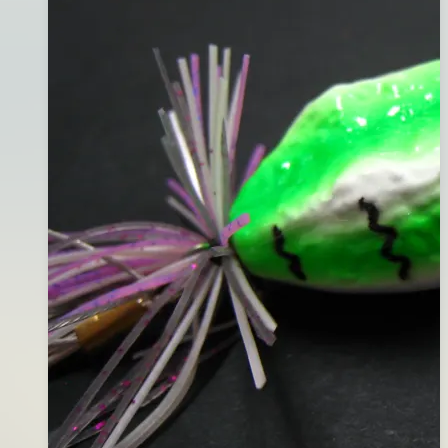
04
背
日
黃
身
白
腹)