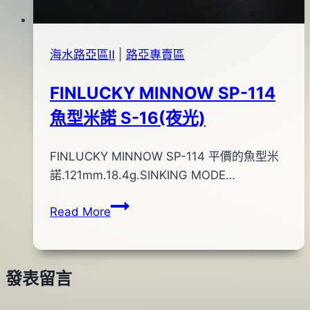
海水路亞區Ⅱ
|
路亞專賣區
FINLUCKY MINNOW SP-114
魚型米諾 S-16(夜光)
By
2012
FINLUCKY MINNOW SP-114 平價的魚型米
bc
pro-
年
諾.121mm.18.4g.SINKING MODE…
shop
06
FINLUCKY
Read More
月
MINNOW
16
SP-
日
114
2012
發表留言
魚
年
型
11