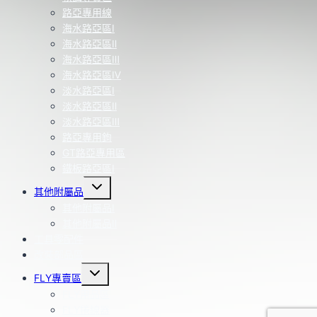
路亞專用線
海水路亞區Ⅰ
海水路亞區Ⅱ
海水路亞區Ⅲ
海水路亞區Ⅳ
淡水路亞區Ⅰ
淡水路亞區Ⅱ
淡水路亞區Ⅲ
路亞專用鉤
GT路亞專用區
鐵板路亞區Ⅰ
Toggle
其他附屬品
child
menu
其他附屬品Ⅰ
其他附屬品Ⅱ
工具零配件
改裝部品區
Toggle
FLY專賣區
child
menu
FLY用品區
FLY捲線器