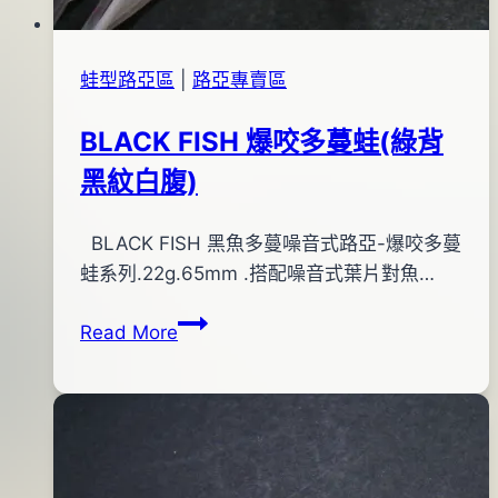
蛙型路亞區
|
路亞專賣區
BLACK FISH 爆咬多蔓蛙(綠背
黑紋白腹)
By
2013
BLACK FISH 黑魚多蔓噪音式路亞-爆咬多蔓
bc
pro-
年
蛙系列.22g.65mm .搭配噪音式葉片對魚…
shop
08
BLACK
Read More
月
FISH
16
爆
日
咬
多
蔓