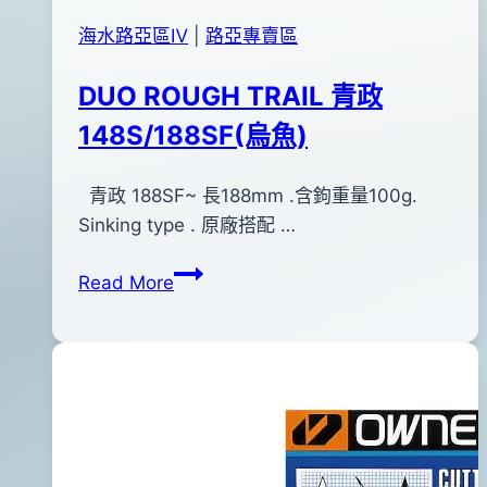
海水路亞區Ⅳ
|
路亞專賣區
DUO ROUGH TRAIL 青政
148S/188SF(烏魚)
By
2015
青政 188SF~ 長188mm .含鉤重量100g.
bc
pro-
年
Sinking type . 原廠搭配 …
shop
09
DUO
Read More
月
ROUGH
10
TRAIL
日
青
2015
政
年
148S/188SF(烏
11
魚)
月