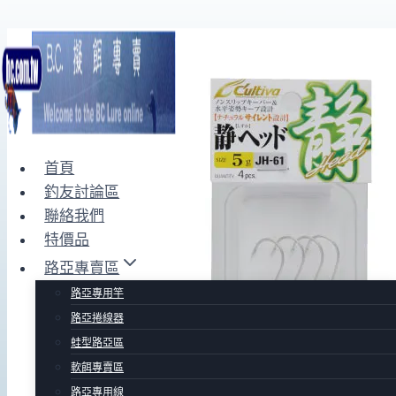
Skip
to
content
首頁
釣友討論區
聯絡我們
特價品
路亞專賣區
路亞專用竿
路亞捲線器
蛙型路亞區
軟餌專賣區
路亞專用線