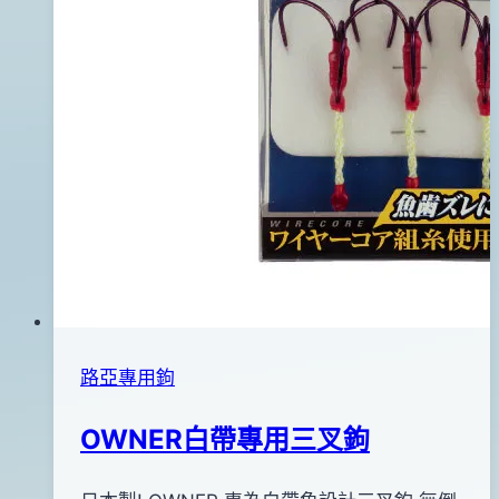
路亞專用鉤
OWNER白帶專用三叉鉤