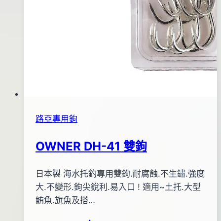
路亞專用鉤
OWNER DH-41 雙鉤
By
2013
日本製 海水托釣專用雙鉤.耐腐蝕.不生鏽.強度
bc
pro-
年
大.不變形.鉤尖銳利.易入口 ! 適用~土托.大型
shop
06
鮪魚.旗魚及搭…
月