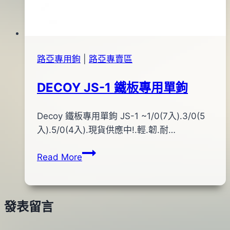
路亞專用鉤
|
路亞專賣區
DECOY JS-1 鐵板專用單鉤
By
2015
Decoy 鐵板專用單鉤 JS-1 ~1/0(7入).3/0(5
bc
pro-
年
入).5/0(4入).現貨供應中!.輕.韌.耐…
shop
11
DECOY
Read More
月
JS-
19
1
日
鐵
發表留言
板
專