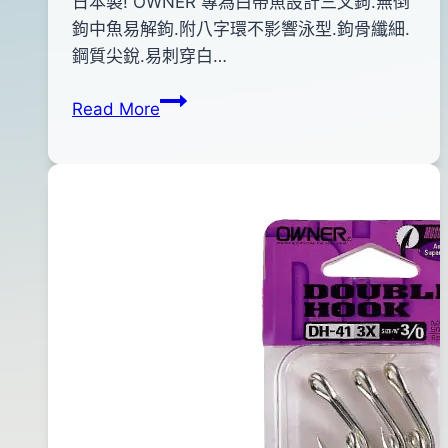
By
2013
日本製! OWNER 專為白帶魚設計三叉鉤.無倒
bc
pro-
年
鉤中魚易解鉤.附八字環不影響泳型.鉤骨纖細.
shop
06
鋼質尖銳.易刺穿白…
月
OWNER
Read More
28
白
日
帶
2015
專
年
用
11
三
月
叉
10
鉤
日