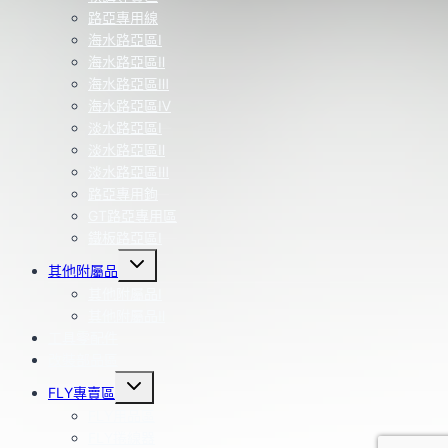
路亞專用線
海水路亞區Ⅰ
海水路亞區Ⅱ
海水路亞區Ⅲ
海水路亞區Ⅳ
淡水路亞區Ⅰ
淡水路亞區Ⅱ
淡水路亞區Ⅲ
路亞專用鉤
GT路亞專用區
鐵板路亞區Ⅰ
Toggle
其他附屬品
child
menu
其他附屬品Ⅰ
其他附屬品Ⅱ
工具零配件
改裝部品區
Toggle
FLY專賣區
child
menu
FLY用品區
FLY捲線器