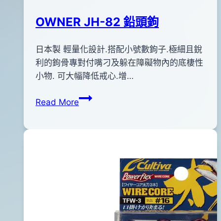
OWNER JH-82 鉛頭鉤
By
2013
日本製 輕量化設計.搭配小號數鉤子.極細且銳
bc
pro-
年
利的鉤骨專對付嘴刁及躲在障礙物內的底棲性
shop
06
小物. 可大幅降低戒心.增…
月
OWNER
Read More
28
JH-
日
82
2015
鉛
年
頭
04
鉤
月
13
日