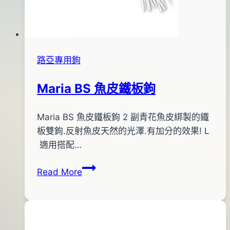
路亞專用鉤
Maria BS 魚皮鐵板鉤
By
2013
Maria BS 魚皮鐵板鉤 2 副青花魚皮綁製的鐵
bc
pro-
年
板雙鉤.反射魚皮天然的光澤.有加分的效果! L
shop
06
適用搭配…
月
Maria
Read More
29
BS
日
魚
2017
皮
年
鐵
12