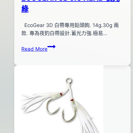
綠
By
2012
EcoGear 3D 白帶專用鉛頭鉤. 14g.30g 兩
anna
年
款. 專為夜釣白帶設計.蓄光力強.極易…
01
ECOGEAR
Read More
月
3D
08
JIG
日
HEAD
2017
夜
年
光
09
綠
月
13
日