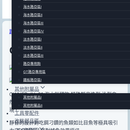
海水路亞區Ⅰ
海水路亞區Ⅱ
海水路亞區Ⅲ
路亞專用鉤
海水路亞區Ⅳ
淡水路亞區Ⅰ
OWNER JH-61 鉛頭鉤
淡水路亞區Ⅱ
淡水路亞區Ⅲ
路亞專用鉤
By
2013
bc
GT路亞專用區
pro-
年
鐵板路亞區Ⅰ
shop
06
其他附屬品
月
OWNER JH-61 海水鉛頭鉤.特殊靜音造型.泳型自
其他附屬品Ⅰ
28
然.從靜態設計和拋投的飛行距離都有令人驚異的表
其他附屬品Ⅱ
日
現 !
工具零配件
2015
改裝部品區
靜音的設計對吃餌刁鑽的魚類如比目魚等極具吸引
年