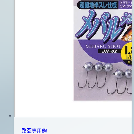
路亞專用鉤