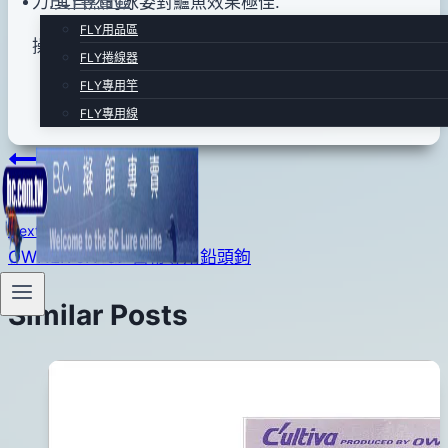
FLY專賣區
力.其自然的泳姿對鱸魚效果極佳.
04
FLY用品區
月
操作簡單.中魚率高.野場.海釣場皆適用!
13
FLY捲線器
日
FLY專用竿
FLY專用線
文
Previous
OWNER DH-41 雙鉤
章
Next
導
OWNER JH-67 白帶專用鉛頭鉤
覽
Similar Posts