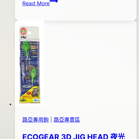
OWNER
Read More
28
DH-
日
41
2015
雙
年
鉤
04
月
13
日
路亞專用鉤
|
路亞專賣區
ECOGEAR 3D JIG HEAD 夜光