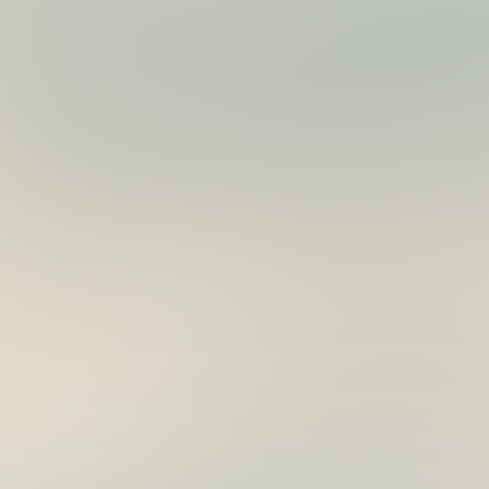
用
單
鉤