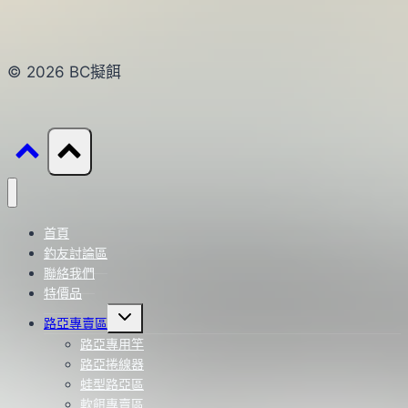
© 2026 BC擬餌
首頁
釣友討論區
聯絡我們
特價品
Toggle
路亞專賣區
child
menu
路亞專用竿
路亞捲線器
蛙型路亞區
軟餌專賣區