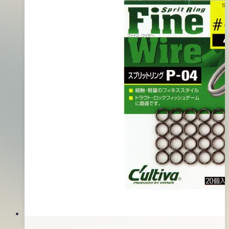
工
06
具
月
盒
14
日