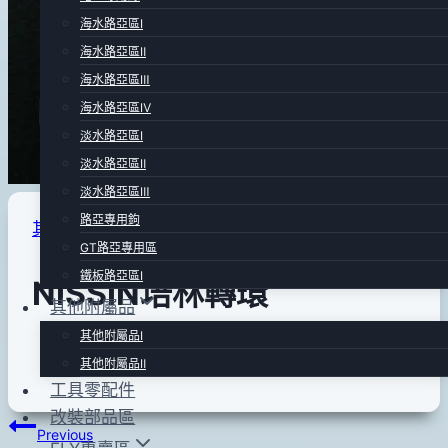
海水路亞區Ⅰ
海水路亞區Ⅱ
海水路亞區Ⅲ
海水路亞區Ⅳ
淡水路亞區Ⅰ
淡水路亞區Ⅱ
淡水路亞區Ⅲ
路亞專用鉤
其他附屬品Ⅱ
GT路亞專用區
鐵板路亞區Ⅰ
NISSIN培林轉環
其他附屬品
其他附屬品Ⅰ
By
2011
anna
其他附屬品Ⅱ
年
工具零配件
12
改裝部品區
文
Previous
月