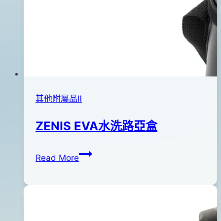
其他附屬品Ⅱ
ZENIS EVA水洗路亞盒
ZENIS
By
2017
bc
Read More
EVA
pro-
年
水
shop
07
洗
月
路
11
亞
日