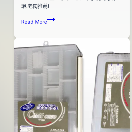
pro-
年
環.老闆推薦!
shop
11
DECOY
Read More
月
R-
19
5
日
重
2016
量
年
級
08
路
月
亞
10
環
日