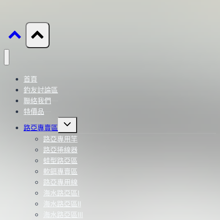
首頁
釣友討論區
聯絡我們
特價品
Toggle
路亞專賣區
child
menu
路亞專用竿
路亞捲線器
蛙型路亞區
軟餌專賣區
路亞專用線
海水路亞區Ⅰ
海水路亞區Ⅱ
海水路亞區Ⅲ