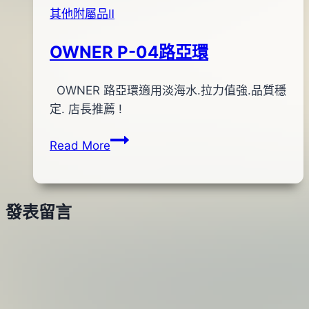
其他附屬品Ⅱ
OWNER P-04路亞環
By
2012
OWNER 路亞環適用淡海水.拉力值強.品質穩
anna
年
定. 店長推薦 !
01
OWNER
Read More
月
P-
08
04
日
路
2016
發表留言
亞
年
環
08
月
10
日