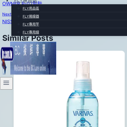
FLY專賣區
OWNER P-02別針
31
章
FLY用品區
日
Next
FLY捲線器
導
2016
NISSIN SPS鐵板鉤
FLY專用竿
年
覽
FLY專用線
08
Similar Posts
月
10
日