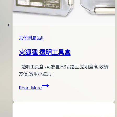
其他附屬品Ⅱ
火狐狸 透明工具盒
By
2013
透明工具盒~可放置木蝦.路亞.透明度高.收納
bc
pro-
年
方便.實用小道具 !
shop
10
火
Read More
月
狐
17
狸
日
透
2016
明
年