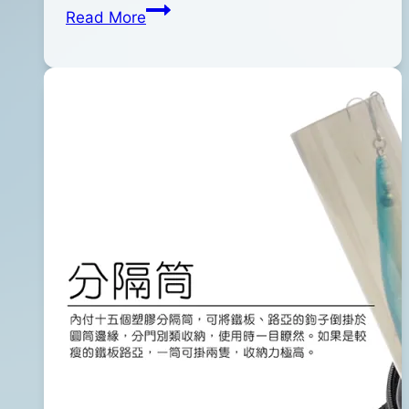
VARIVAS
Read More
月
鹽
31
分
日
中
2016
和
年
劑
06
月
14
日