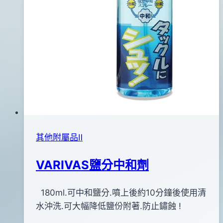
其他附屬品Ⅱ
VARIVAS鹽分中和劑
By
2011
180ml.可中和鹽分.噴上後約10分鐘後使用清
anna
年
水沖洗.可大幅降低鹽份附著.防止鏽蝕 !
12