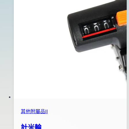
盒
2017
年
07
月
11
日
其他附屬品Ⅱ
計米輪