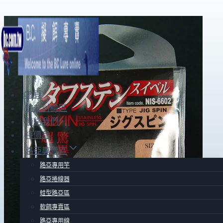
Skip
to
content
首頁
釣友討論區
聯絡我們
特價品
路亞專賣區
路亞專用竿
路亞捲線器
蛙型路亞區
軟餌專賣區
路亞專用線