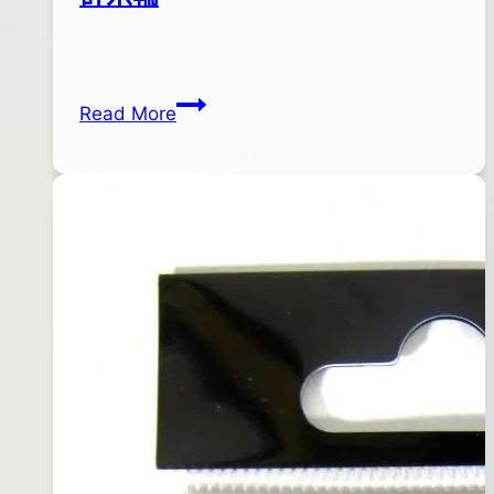
By
2014
bc
pro-
年
計
Read More
shop
03
米
月
輪
29
日
2016
年
06
月
14
日