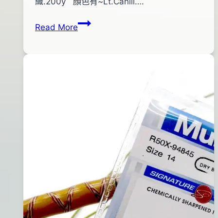
pro-
年
織.200y 顏色有~Lt.Cahill….
shop
02
UNI-
Read More
月
Thread
05
毛
日
鉤
2016
綁
年
製
04
線
月
6/0
07
日