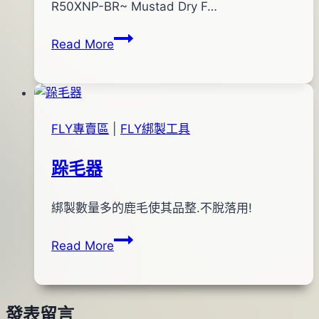
pro-
年
R50XNP-BR~ Mustad Dry F…
shop
05
Mustad
Read More
月
Dry
30
Fly,
日
Barbless
乾
FLY專賣區
|
FLY綁製工具
式
專
跺毛器
用
無
By
2012
綁製數量多的鹿毛使其品整.不脫落用!
bc
倒
pro-
年
鉤
跺
Read More
shop
10
R50XNP-
毛
月
BR
器
26
日
發表留言