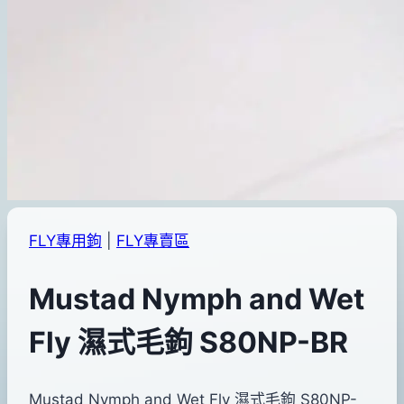
FLY專用鉤
|
FLY專賣區
Mustad Nymph and Wet
Fly 濕式毛鉤 S80NP-BR
By
2018
Mustad Nymph and Wet Fly 濕式毛鉤 S80NP-
bc