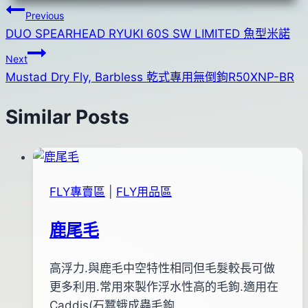
文
Previous
DUO SPEARHEAD RYUKI 60S SW LIMITED 魚型米諾
章
Next
導
Mustad Dry Fly, Barbless 乾式專用無倒鉤R50XNP-BR
覽
Similar Posts
FLY專賣區
|
FLY用品區
鹿尾毛
By
2012
高浮力.與鹿毛中空特性相同但毛髮較長可做
anna
年
更多利用.常用來製作浮水性高的毛鉤.適用在
02
Caddis(石蠶蛾成蟲毛鉤…