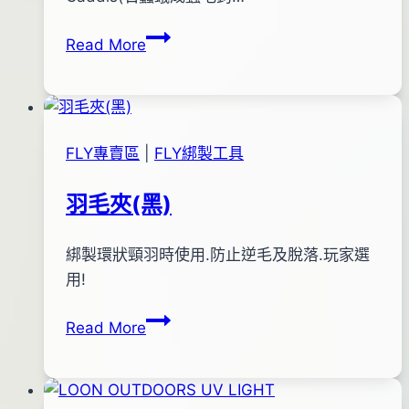
月
鹿
Read More
25
尾
日
毛
2016
年
03
FLY專賣區
|
FLY綁製工具
月
18
羽毛夾(黑)
日
By
2012
綁製環狀頸羽時使用.防止逆毛及脫落.玩家選
bc
pro-
年
用!
shop
10
羽
Read More
月
毛
26
夾
日
(黑)
2016