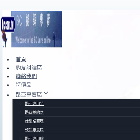
Skip
to
content
首頁
釣友討論區
聯絡我們
特價品
路亞專賣區
路亞專用竿
路亞捲線器
蛙型路亞區
軟餌專賣區
路亞專用線