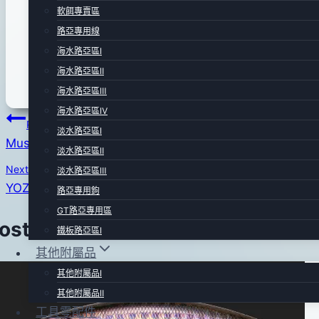
Mustad 根強 微物汲鉤頭，引進以來一直深受釣友支持
軟餌專賣區
製出纖細的鉤身與瞬間貫穿力，雙背倒刺穩固小型軟餌
路亞專用線
角，適用於海水根魚及黑鯛釣法使用。
海水路亞區Ⅰ
商品規格:重量1.5g-# 4鉤身、2.5g # 2鉤身+2018年新
海水路亞區Ⅱ
海水路亞區Ⅲ
海水路亞區Ⅳ
文
Previous
淡水路亞區Ⅰ
Mustad Slow jigging 慢速鐵板鉤
章
淡水路亞區Ⅱ
Next
淡水路亞區Ⅲ
導
YOZURI F953 魚型路亞
路亞專用鉤
覽
GT路亞專用區
Posts
鐵板路亞區Ⅰ
其他附屬品
其他附屬品Ⅰ
其他附屬品Ⅱ
工具零配件