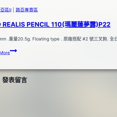
亞區Ⅱ
|
路亞專賣區
 REALIS PENCIL 110(瑪麗蓮夢露)P22
mm .重量20.5g. Floating type . 原廠搭配 #2 號三叉鉤. 
DUO
More
REALIS
PENCIL
110(瑪
麗
發表留言
蓮
夢
露)P22