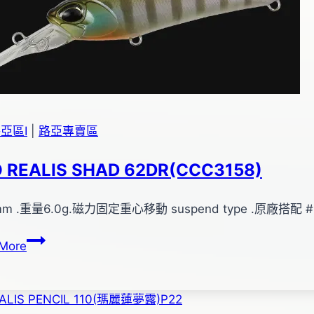
蔓
蛙
(黃
背
黑
紋
白
亞區Ⅰ
|
路亞專賣區
腹)
 REALIS SHAD 62DR(CCC3158)
m .重量6.0g.磁力固定重心移動 suspend type .原廠搭配 
DUO
More
REALIS
SHAD
62DR(CCC3158)