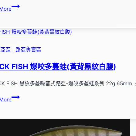
EVO
More
#255
海
水
魚
型
路亞區
|
路亞專賣區
米
諾
ACK FISH 爆咬多蔓蛙(黃背黑紋白腹)
(綠
背
CK FISH 黑魚多蔓噪音式路亞-爆咬多蔓蛙系列.22g.65m
銀
身)
BLACK
More
FISH
爆
咬
多