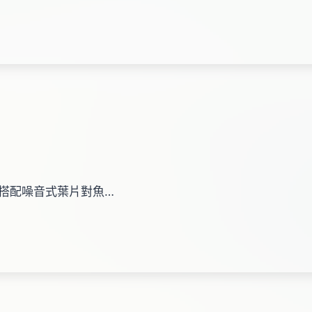
m .搭配噪音式葉片對魚…