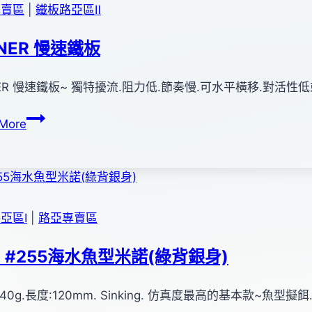
型
專賣區
|
鐵板路亞區Ⅱ
米
諾
NER 慢速鐵板
(AHA4037)
ER 慢速鐵板~ 獨特擾流.阻力低.節奏慢.可水平橫移.對活
OWNER
More
慢
速
鐵
板
亞區Ⅰ
|
路亞專賣區
O #255海水魚型米諾(綠背銀身)
40g.長度:120mm. Sinking. 仿真度最高的基本款~魚型