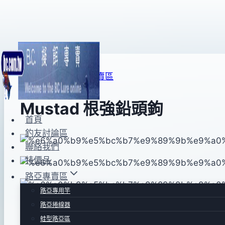
Skip
to
content
路亞專用鉤
|
路亞專賣區
Mustad 根強鉛頭鉤
首頁
釣友討論區
By
2017
bc
聯絡我們
pro-
年
特價品
shop
09
路亞專賣區
月
路亞專用竿
13
路亞捲線器
日
蛙型路亞區