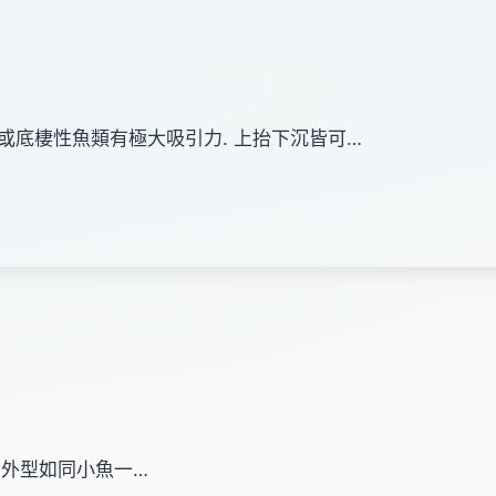
性低或底棲性魚類有極大吸引力. 上抬下沉皆可…
擬餌.外型如同小魚一…