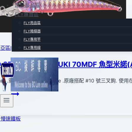
改裝部品區
FLY專賣區
FLY用品區
FLY捲線器
FLY專用竿
亞區Ⅰ
|
路亞專賣區
FLY專用線
 SPEARHEAD RYUKI 70MDF 魚型米諾(
m .重量5.4g.Floating type .原廠搭配 #10 號三叉鉤.
DUO
More
SPEARHEAD
RYUKI
70MDF
魚