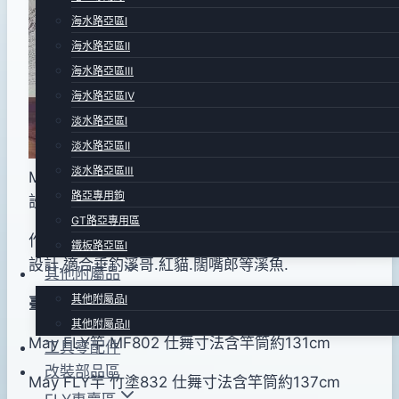
年
海水路亞區Ⅰ
12
海水路亞區Ⅱ
月
海水路亞區Ⅲ
20
日
海水路亞區Ⅳ
2020
淡水路亞區Ⅰ
年
淡水路亞區Ⅱ
12
淡水路亞區Ⅲ
May FLY竿.百分百全台灣設計製造.榮獲數次釣具
月
路亞專用鉤
設計大獎!
04
GT路亞專用區
作工嚴謹.平價.輕便.附竿筒.針對台灣本土溪釣環境
日
鐵板路亞區Ⅰ
設計.適合垂釣溪哥.紅貓.闊嘴郎等溪魚.
其他附屬品
其他附屬品Ⅰ
臺灣製造!
其他附屬品Ⅱ
May FLY竿 MF802 仕舞寸法含竿筒約131cm
工具零配件
改裝部品區
May FLY竿 竹塗832 仕舞寸法含竿筒約137cm