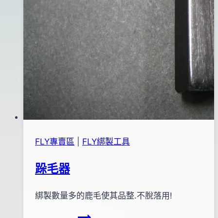
FLY專賣區
|
FLY綁製工具
跺毛器
By
2012
綁製數量多的鹿毛使其品整.不脫落用!
bc
pro-
年
跺