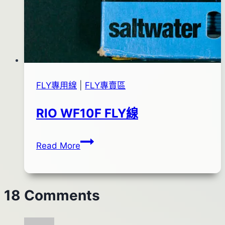
FLY專用線
|
FLY專賣區
RIO WF10F FLY線
RIO
By
2012
anna
Read More
WF10F
年
FLY
02
線
月
18 Comments
25
日