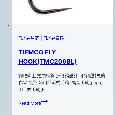
FLY專用鉤
|
FLY專賣區
TIEMCO FLY
HOOK(TMC206BL)
By
2011
鉤眼向上.短曲柄鉤.無倒鉤設計.可降低對魚的
bc
pro-
年
傷害.黑色.適用於乾式毛鉤~蛹型毛鉤(pupa).
shop
12
羽化式毛鉤(Fl…
月
TIEMCO
Read More
17
FLY
日
HOOK(TMC206BL)