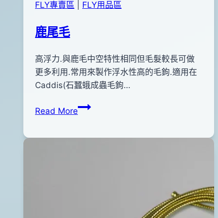
FLY專賣區
|
FLY用品區
鹿尾毛
By
2011
高浮力.與鹿毛中空特性相同但毛髮較長可做
anna
年
更多利用.常用來製作浮水性高的毛鉤.適用在
12
Caddis(石蠶蛾成蟲毛鉤…
月
鹿
Read More
23
尾
日
毛
2020
年
12
月
04
日