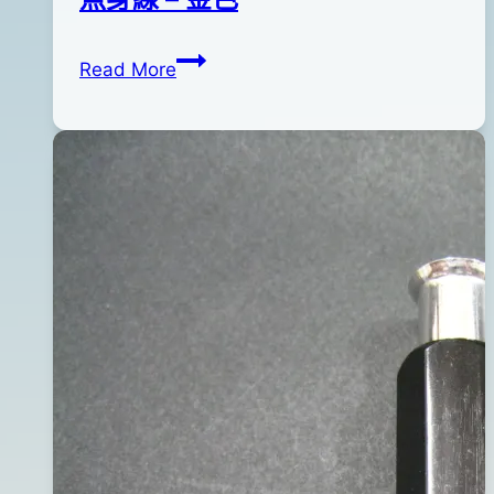
魚
By
2012
anna
Read More
身
年
線
02
–
月
金
14
色
日
2015
年
04
月
30
日