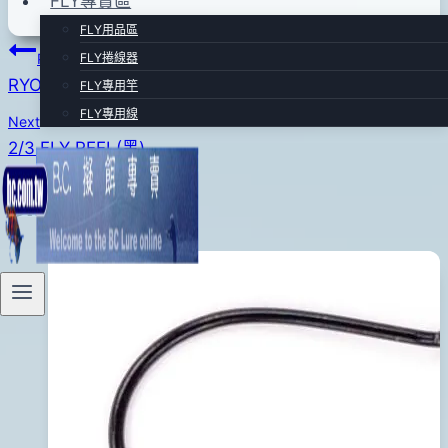
FLY專賣區
FLY用品區
文
FLY捲線器
Previous
RYOBI STREAMLINE 86 FLY竿
FLY專用竿
章
FLY專用線
Next
導
2/3 FLY REEL(黑)
覽
Similar Posts