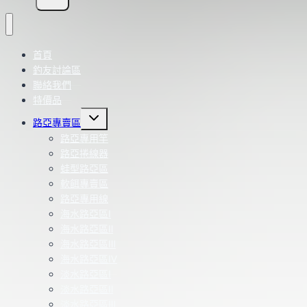
首頁
釣友討論區
聯絡我們
特價品
Toggle
路亞專賣區
child
menu
路亞專用竿
路亞捲線器
蛙型路亞區
軟餌專賣區
路亞專用線
海水路亞區Ⅰ
海水路亞區Ⅱ
海水路亞區Ⅲ
海水路亞區Ⅳ
淡水路亞區Ⅰ
淡水路亞區Ⅱ
淡水路亞區Ⅲ