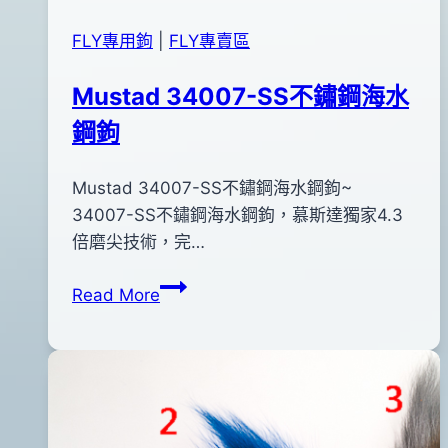
FLY專用鉤
|
FLY專賣區
Mustad 34007-SS不鏽鋼海水
鋼鉤
By
2018
Mustad 34007-SS不鏽鋼海水鋼鉤~
bc
pro-
年
34007-SS不鏽鋼海水鋼鉤，慕斯達獨家4.3
shop
05
倍磨尖技術，完…
月
Mustad
Read More
30
34007-
日
SS
2018
不
年
鏽
10
鋼
月
海