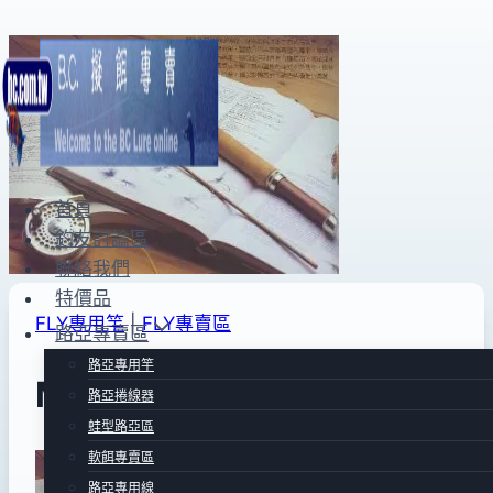
Skip
to
content
首頁
釣友討論區
聯絡我們
特價品
FLY專用竿
|
FLY專賣區
路亞專賣區
路亞專用竿
May FLY竿MF802
路亞捲線器
蛙型路亞區
軟餌專賣區
By
2011
anna
路亞專用線