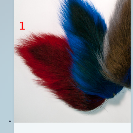
26
水
日
鋼
鉤