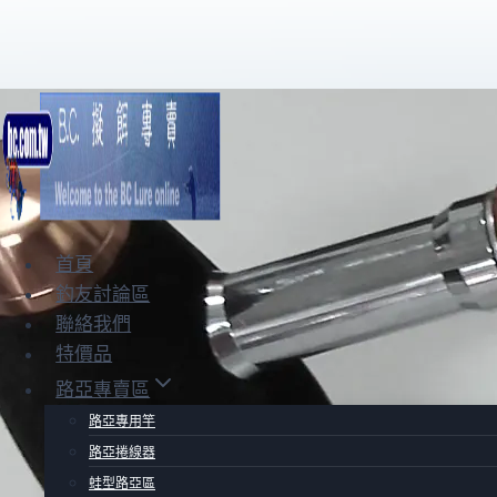
Skip
to
content
首頁
釣友討論區
聯絡我們
特價品
路亞專賣區
路亞專用竿
路亞捲線器
蛙型路亞區