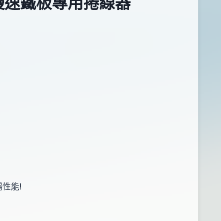
6DH 慢速鐵板專用捲線器
性能!