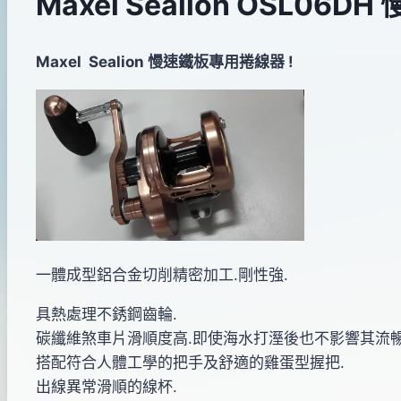
Maxel Sealion OSL0
By
2014
Maxel Sealion 慢速鐵板專用捲線器 !
bc
pro-
年
shop
12
月
08
日
2017
年
08
一體成型鋁合金切削精密加工.剛性強.
月
15
具熱處理不銹鋼齒輪.
日
碳纖維煞車片滑順度高.即使海水打溼後也不影響其流暢
搭配符合人體工學的把手及舒適的雞蛋型握把.
出線異常滑順的線杯.