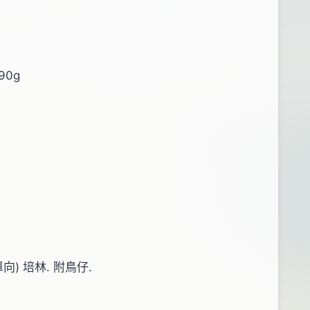
90g
單向) 培林. 附鳥仔.