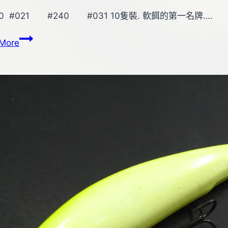
0 #021 #240 #031 10隻裝. 軟餌的第一名牌….
Gary
More
YAMAMOTO
3-
3/4″
CRAW