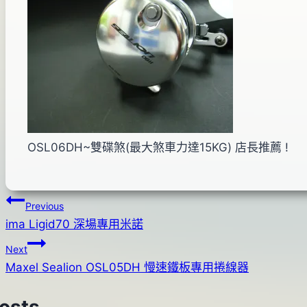
OSL06DH~雙碟煞(最大煞車力達15KG) 店長推薦 !
文
Previous
ima Ligid70 深場專用米諾
章
Next
導
Maxel Sealion OSL05DH 慢速鐵板專用捲線器
覽