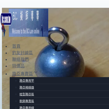
Skip
to
content
首頁
釣友討論區
聯絡我們
特價品
路亞專賣區
路亞專用竿
路亞捲線器
蛙型路亞區
軟餌專賣區
路亞專用線