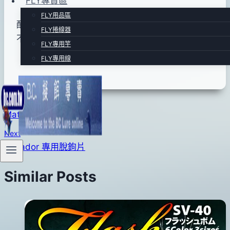
FLY專賣區
日
FLY用品區
配重珠
(
6 pcs/包)6pcs 裝.每顆重量約1.2g.可搭配
FLY捲線器
不同地形.魚兒活性來配重使用!
Made in Taiwan
FLY專用竿
FLY專用線
文
Previous
Matador 防掛底米諾
章
Next
導
Matador 專用脫鉤片
覽
Similar Posts