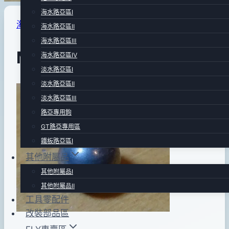
海水路亞區Ⅰ
海水路亞區Ⅱ
|
路亞專賣區
海水路亞區Ⅱ
海水路亞區Ⅲ
Matador 專用配重珠
海水路亞區Ⅳ
淡水路亞區Ⅰ
淡水路亞區Ⅱ
By
2014
bc
淡水路亞區Ⅲ
pro-
年
路亞專用鉤
shop
02
GT路亞專用區
月
鐵板路亞區Ⅰ
07
其他附屬品
日
其他附屬品Ⅰ
2014
年
其他附屬品Ⅱ
工具零配件
02
改裝部品區
月
07