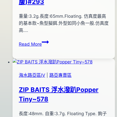
腹)#293
By
2014
重量:3.2g.長度:65mm.Floating. 仿真度最高
bc
pro-
年
的基本款~魚型擬餌.外型如同小魚一般.仿真度
shop
05
高….
月
EVO
Read More
09
魚
日
型
2015
米
年
諾
04
海水路亞區Ⅳ
|
路亞專賣區
(藍
月
背
01
ZIP BAITS 浮水潑趴Popper
虎
日
Tiny~578
斑
橘
腹)#293
By
2015
長度:48mm. 自重:3.7g. Floating Type. 鉤子
bc