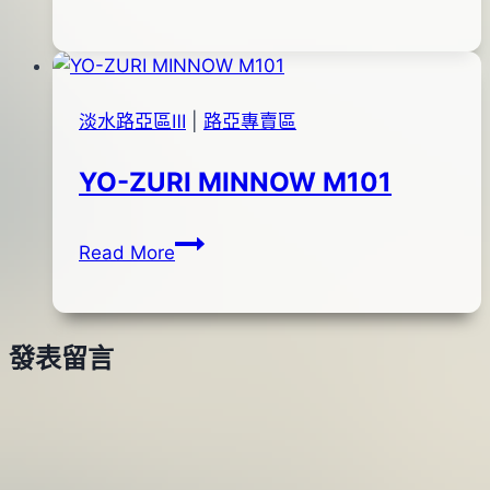
擊
日
”
2017
大
年
物
09
淡水路亞區Ⅲ
|
路亞專賣區
專
月
用
04
YO-ZURI MINNOW M101
慢
日
速
YO-
By
2014
bc
鐵
Read More
ZURI
pro-
年
板
MINNOW
shop
10
“特
M101
月
注
發表留言
28
色”
日
2016
年
06