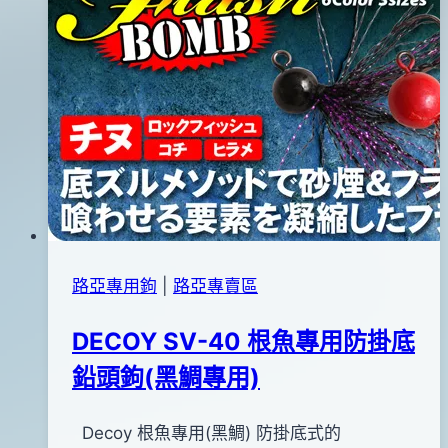
路亞專用鉤
|
路亞專賣區
DECOY SV-40 根魚專用防掛底
鉛頭鉤(黑鯛專用)
By
2015
Decoy 根魚專用(黑鯛) 防掛底式的
bc