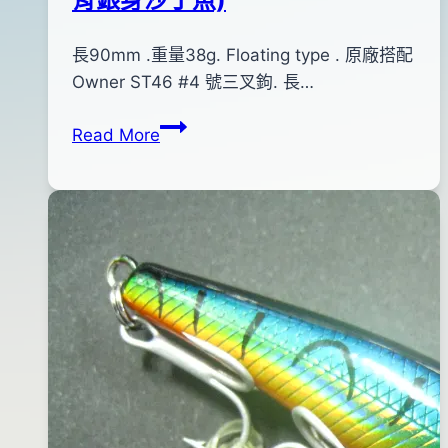
專
用)
By
2013
長90mm .重量38g. Floating type . 原廠搭配
bc
pro-
年
Owner ST46 #4 號三叉鉤. 長…
shop
01
DUO
Read More
月
Bay
04
RUF
日
V-
2017
90.V-
年
75(藍
12
背
月
銀
05
身
日
沙
丁
魚)