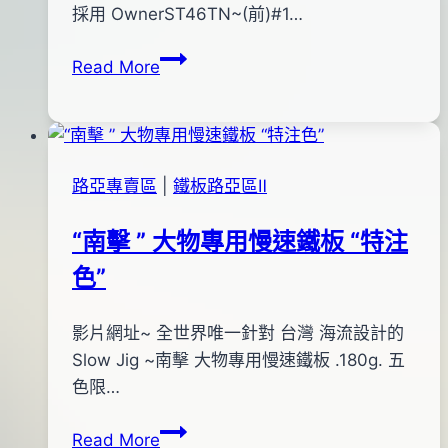
pro-
年
採用 OwnerST46TN~(前)#1…
shop
12
ZIP
Read More
月
BAITS
11
浮
日
水
2016
潑
年
路亞專賣區
|
鐵板路亞區Ⅱ
趴
05
Popper
月
“南擊 ” 大物專用慢速鐵板 “特注
Tiny~578
06
色”
日
By
2015
影片網址~ 全世界唯一針對 台灣 海流設計的
bc
pro-
年
Slow Jig ~南擊 大物專用慢速鐵板 .180g. 五
shop
02
色限…
月
“南
Read More
14