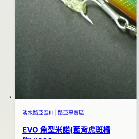
淡水路亞區Ⅲ
|
路亞專賣區
EVO 魚型米諾(藍背虎斑橘