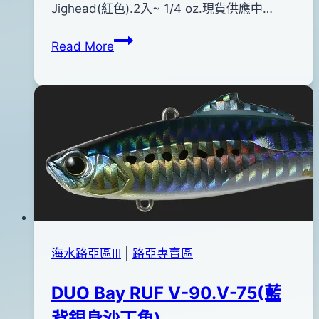
pro-
年
Jighead(紅色).2入~ 1/4 oz.現貨供應中…
shop
11
DECOY
Read More
月
SV-
19
40
日
根
2015
魚
年
專
11
用
月
防
19
掛
日
底
鉛
頭
海水路亞區Ⅲ
|
路亞專賣區
鉤
(黑
DUO Bay RUF V-90.V-75(藍
鯛
背銀身沙丁魚)