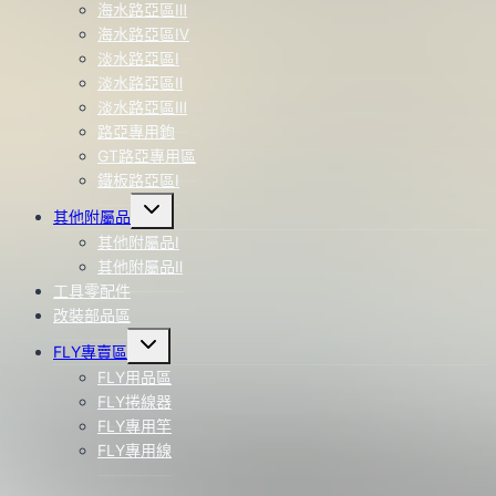
海水路亞區Ⅲ
海水路亞區Ⅳ
淡水路亞區Ⅰ
淡水路亞區Ⅱ
淡水路亞區Ⅲ
路亞專用鉤
GT路亞專用區
鐵板路亞區Ⅰ
Toggle
其他附屬品
child
menu
其他附屬品Ⅰ
其他附屬品Ⅱ
工具零配件
改裝部品區
Toggle
FLY專賣區
child
menu
FLY用品區
FLY捲線器
FLY專用竿
FLY專用線