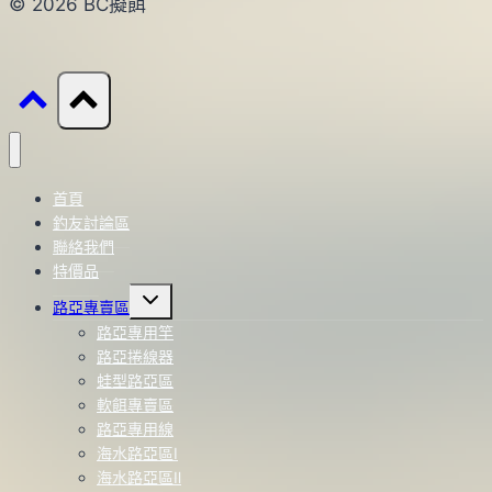
© 2026 BC擬餌
首頁
釣友討論區
聯絡我們
特價品
Toggle
路亞專賣區
child
menu
路亞專用竿
路亞捲線器
蛙型路亞區
軟餌專賣區
路亞專用線
海水路亞區Ⅰ
海水路亞區Ⅱ