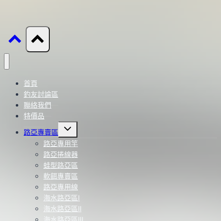
首頁
釣友討論區
聯絡我們
特價品
Toggle
路亞專賣區
child
menu
路亞專用竿
路亞捲線器
蛙型路亞區
軟餌專賣區
路亞專用線
海水路亞區Ⅰ
海水路亞區Ⅱ
海水路亞區Ⅲ