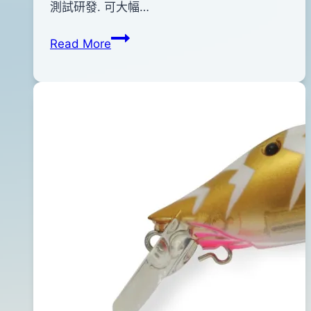
shop
06
測試研發. 可大幅…
月
OWNER
Read More
28
ST-
日
46
2015
三
年
叉
03
鉤
月
04
日