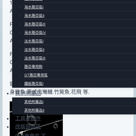
10・Line(lb)：1-5・PE.Line(号)：0.1-0.6・
31
海水路亞區Ⅰ
Action：EX.FAST
日
海水路亞區Ⅱ
2018
FCS-S732UL ~ Length(ft)：7’3″・Lure(g)：
海水路亞區Ⅲ
年
0.4-5.0・Line(lb)：1-5・PE.Line(号)：0.1-0.6・
海水路亞區Ⅳ
05
Action：EX.FAST
淡水路亞區Ⅰ
月
淡水路亞區Ⅱ
FCS-S762UL ~ Length(ft)：7’6″・Lure(g)：
08
淡水路亞區Ⅲ
0.4-5.0・Line(lb)：1-5・PE.Line(号)：0.1-0.6・
日
路亞專用鉤
Action：EX.FAST
GT路亞專用區
適用~小物.根魚等釣法! 對象魚~ 黑鯛.紅曹.石斑.花
鐵板路亞區Ⅰ
身雞魚.夏威夷海鰱.竹筴魚.花飛 等.
其他附屬品
其他附屬品Ⅰ
其他附屬品Ⅱ
工具零配件
改裝部品區