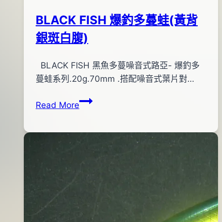
05
米
月
BLACK FISH 爆釣多蔓蛙(黃背
諾
02
銀斑白腹)
(AHA4037)
日
By
2013
BLACK FISH 黑魚多蔓噪音式路亞- 爆釣多
bc
pro-
年
蔓蛙系列.20g.70mm .搭配噪音式葉片對…
shop
08
BLACK
Read More
月
FISH
16
爆
日
釣
多
蔓
蛙
(黃
背
銀