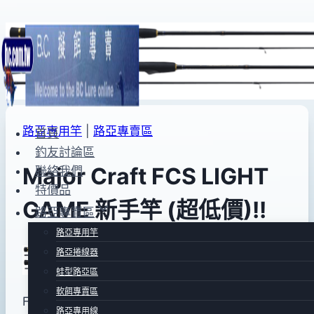
Skip
to
content
路亞專用竿
|
路亞專賣區
首頁
釣友討論區
Major Craft FCS LIGHT
聯絡我們
特價品
GAME 新手竿 (超低價)!!
路亞專賣區
路亞專用竿
路亞捲線器
By
2015
bc
蛙型路亞區
pro-
年
shop
12
軟餌專賣區
FCS-S682AJI ~ Length(ft)：6’8″・Lure(g)：0.6-
月
路亞專用線