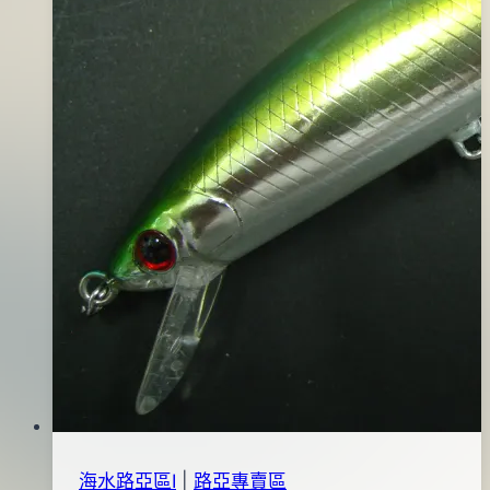
斑
白
腹)
海水路亞區Ⅰ
|
路亞專賣區