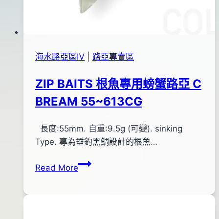
海水路亞區Ⅳ
|
路亞專賣區
ZIP BAITS 根魚專用螃蟹路亞 C
BREAM 55~613CG
By
2015
長度:55mm. 自重:9.5g (可變). sinking
bc
pro-
年
Type. 專為垂釣黑鯛設計的根魚…
shop
09
ZIP
Read More
月
BAITS
21
根
日
魚
2018
專