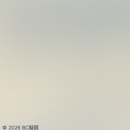
背
銀
身)
© 2026 BC擬餌