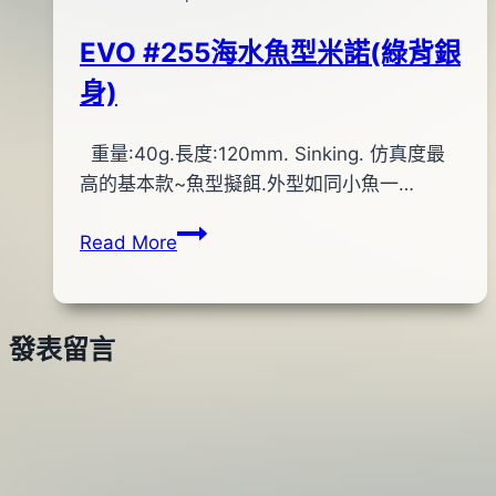
EVO #255海水魚型米諾(綠背銀
身)
By
2014
重量:40g.長度:120mm. Sinking. 仿真度最
bc
pro-
年
高的基本款~魚型擬餌.外型如同小魚一…
shop
05
EVO
Read More
月
#255
09
海
日
水
2015
發表留言
魚
年
型
04
米
月
諾
13
(綠
日