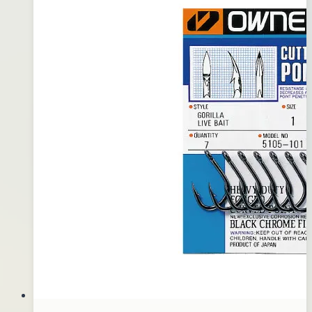
年
用
10
螃
月
蟹
12
路
日
亞
C
BREAM
55~613CG