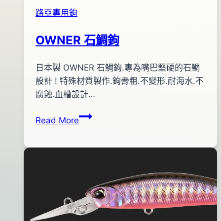
路亞專用鉤
OWNER 石鯛鉤
By
2013
日本製 OWNER 石鯛鉤.專為嘴巴堅硬的石鯛
bc
pro-
年
設計 ! 特殊材質製作.鉤骨粗.不變形.耐海水.不
shop
06
腐蝕.血槽設計…
月
OWNER
Read More
29
石
日
鯛
2015
鉤
年
03
月
04
日