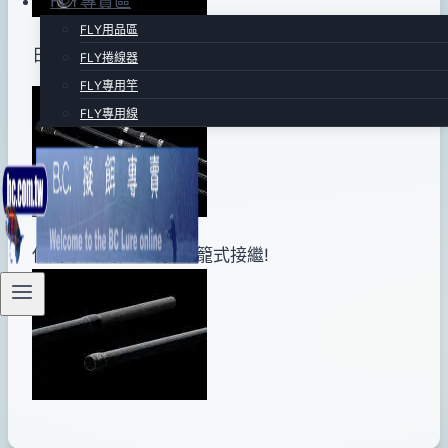
FLY專賣區
FLY用品區
日本fuji 捲線器座!
FLY捲線器
FLY專用竿
FLY專用線
使用最佳調性呈現~印籠式接繼!