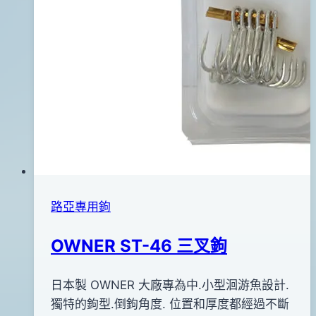
路亞專用鉤
OWNER ST-46 三叉鉤
By
2013
日本製 OWNER 大廠專為中.小型洄游魚設計.
bc
pro-
年
獨特的鉤型.倒鉤角度. 位置和厚度都經過不斷