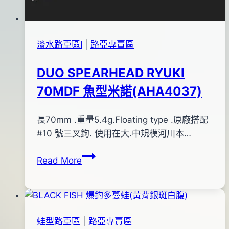
淡水路亞區Ⅰ
|
路亞專賣區
DUO SPEARHEAD RYUKI
70MDF 魚型米諾(AHA4037)
By
2015
長70mm .重量5.4g.Floating type .原廠搭配
bc
pro-
年
#10 號三叉鉤. 使用在大.中規模河川本…
shop
12
DUO
Read More
月
SPEARHEAD
20
RYUKI
日
70MDF
2016
魚
年
蛙型路亞區
|
路亞專賣區
型