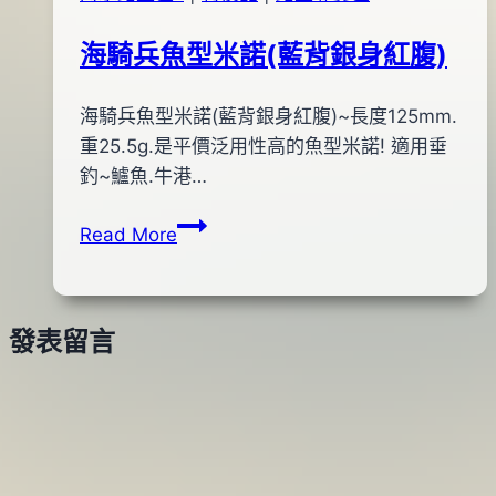
海騎兵魚型米諾(藍背銀身紅腹)
By
2012
海騎兵魚型米諾(藍背銀身紅腹)~長度125mm.
bc
pro-
年
重25.5g.是平價泛用性高的魚型米諾! 適用垂
shop
11
釣~鱸魚.牛港…
月
海
Read More
23
騎
日
兵
2012
魚
年
發表留言
型
11
米
月
諾
23
(藍
日
背
銀