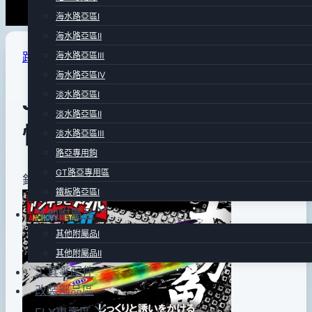
海水路亞區Ⅰ
海水路亞區Ⅱ
路亞專賣區
海水路亞區Ⅲ
|
鐵板路亞區Ⅱ
海水路亞區Ⅳ
JACKALL Type II 長板SJ
淡水路亞區Ⅰ
淡水路亞區Ⅱ
慢速鐵板
淡水路亞區Ⅲ
路亞專用鉤
GT路亞專用區
By
2016
針對太刀.土魠專用長板SJ 鐵板台灣海域適用!
bc
鐵板路亞區Ⅰ
pro-
年
其他附屬品
shop
10
其他附屬品Ⅰ
月
其他附屬品Ⅱ
19
工具零配件
日
改裝部品區
2016
年