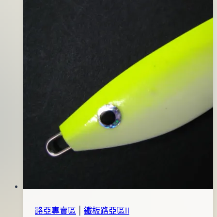
路亞專賣區
|
鐵板路亞區Ⅱ