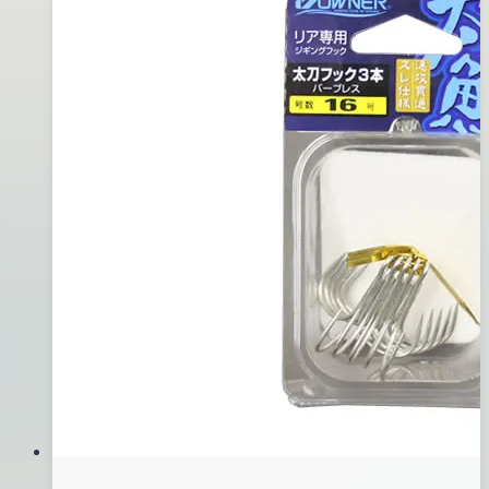
板
05
(紅
月
頭
09
白.
日
橘)