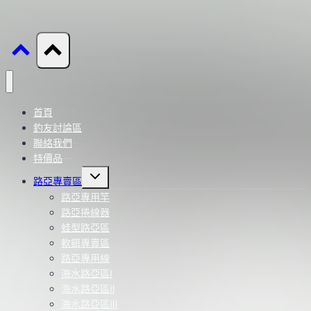
首頁
釣友討論區
聯絡我們
特價品
Toggle
路亞專賣區
child
menu
路亞專用竿
路亞捲線器
蛙型路亞區
軟餌專賣區
路亞專用線
海水路亞區Ⅰ
海水路亞區Ⅱ
海水路亞區Ⅲ