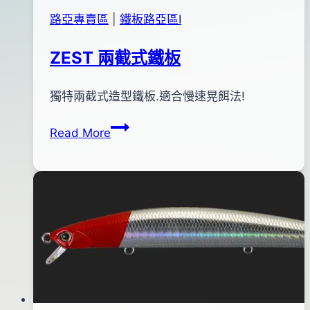
路亞專賣區
|
鐵板路亞區Ⅰ
ZEST 兩截式鐵板
By
2012
獨特兩截式造型鐵板.適合慢速晃餌法!
bc
pro-
年
ZEST
Read More
shop
01
兩
月
截
03
式
日
鐵
板