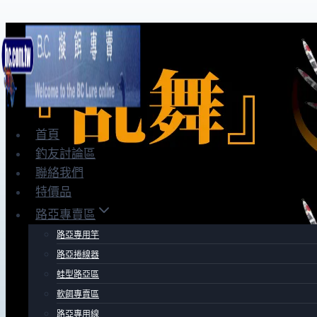
Skip
to
content
首頁
釣友討論區
聯絡我們
特價品
路亞專賣區
路亞專用竿
路亞捲線器
蛙型路亞區
軟餌專賣區
路亞專用線