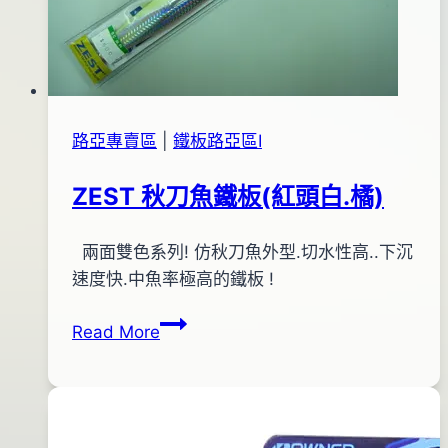
路亞專賣區
|
鐵板路亞區Ⅰ
ZEST 秋刀魚鐵板(紅頭白.橘)
By
2012
兩面雙色系列! 仿秋刀魚外型.切水性高..下沉
bc
pro-
年
速度快.中魚率極高的鐵板 !
shop
01
ZEST
Read More
月
秋
03
刀
日
魚
2016
鐵
年