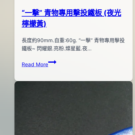
“一擊” 青物專用擊投鐵板 (夜光
檸檬黃)
By
2013
長度約90mm.自重:60g. “一擊” 青物專用擊投
bc
pro-
年
鐵板~ 閃耀銀.亮粉.燦星藍.夜…
shop
01
“一
Read More
月
擊”
23
青
日
物
2016
專
年
用
01
擊
月
投
26
鐵
日
板