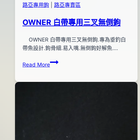
路亞專用鉤
|
路亞專賣區
OWNER 白帶專用三叉無倒鉤
By
2013
OWNER 白帶專用三叉無倒鉤.專為垂釣白
bc
pro-
年
帶魚設計.鉤骨細.易入嘴.無倒鉤好解魚….
shop
08
OWNER
Read More
月
白
16
帶
日
專
用
三
叉
無
倒
鉤