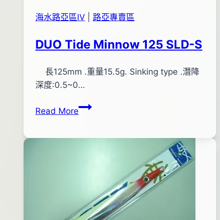
海水路亞區Ⅳ
|
路亞專賣區
DUO Tide Minnow 125 SLD-S
By
2015
長125mm .重量15.5g. Sinking type .潛降
bc
pro-
年
深度:0.5~0…
shop
03
DUO
Read More
月
Tide
31
Minnow
日
125
2017
SLD-
年
S
06
月
12
日