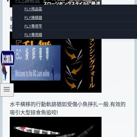
FLY專賣區
12
FLY用品區
月
FLY捲線器
專門設計流強時使用.以及獨特~ “亂舞”的泳姿特別
06
FLY專用竿
吸引大型土魠.白帶魚的青睞
日
FLY專用線
水平橫移的行動軌跡猶如受傷小魚掙扎一般.有效的
吸引大型掠食魚追咬!