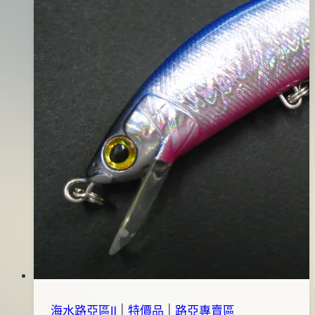
(夜
光
檸
檬
黃)
海水路亞區Ⅱ
|
特價品
|
路亞專賣區