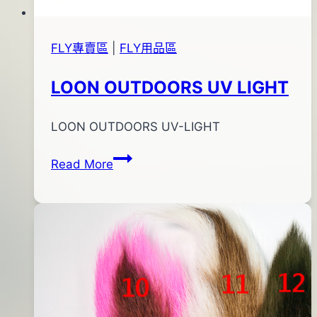
FLY專賣區
|
FLY用品區
LOON OUTDOORS UV LIGHT
By
2011
LOON OUTDOORS UV-LIGHT
bc
pro-
年
LOON
Read More
shop
12
OUTDOORS
月
UV
17
LIGHT
日
2016
年
05
月