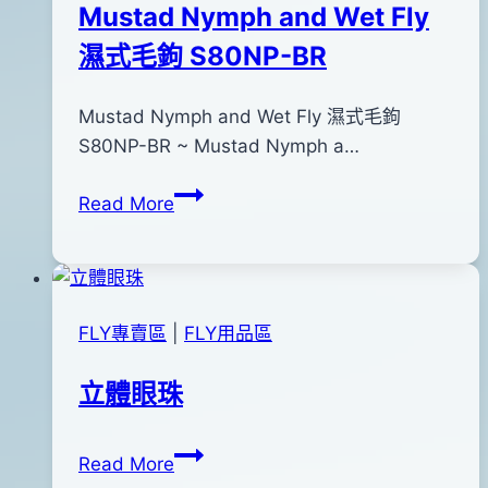
Mustad Nymph and Wet Fly
濕式毛鉤 S80NP-BR
By
2018
Mustad Nymph and Wet Fly 濕式毛鉤
bc
pro-
年
S80NP-BR ~ Mustad Nymph a…
shop
05
Mustad
Read More
月
Nymph
30
and
日
Wet
Fly
FLY專賣區
|
FLY用品區
濕
式
立體眼珠
毛
鉤
立
By
2012
anna
S80NP-
Read More
體
年
BR