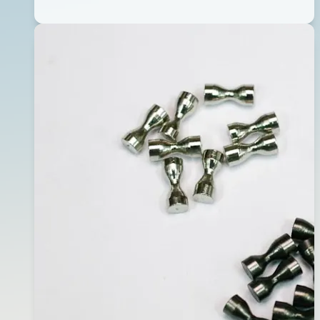
眼
02
珠
月
08
日