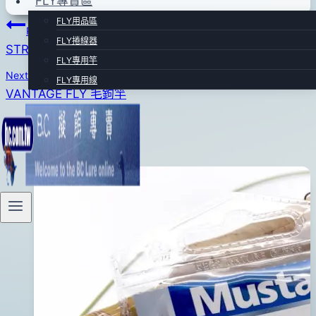
FLY專賣區
2012
年
FLY用品區
文
Previous
11
FLY捲線器
STREN 專業級海水碳纖前導線
章
月
FLY專用竿
Next
12
FLY專用線
導
VANTAGE FLY 毛鉤竿
日
覽
Similar Posts