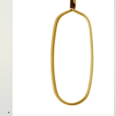
面)-
02
金
月
17
日