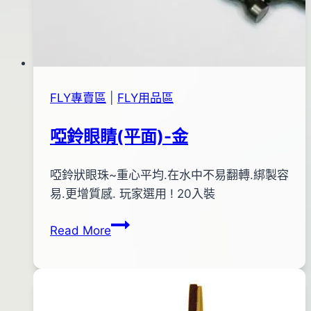
FLY專賣區
|
FLY用品區
啞鈴眼睛(平面)-金
By
2012
啞鈴狀眼珠~重心平均.在水中不易翻轉.綁製容
anna
年
易.更增質感. 玩家選用 ! 20入裝
02
啞
Read More
月
鈴
08
眼
日
睛
2012
(平
年