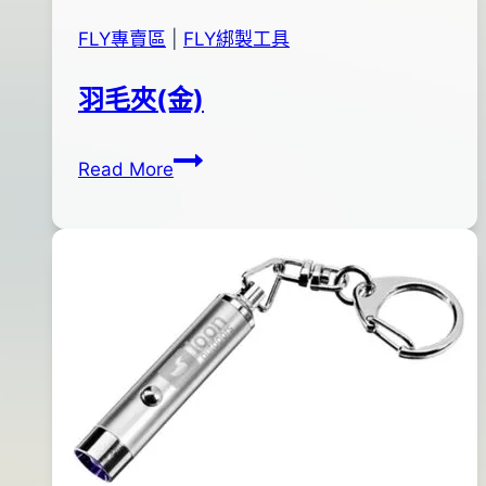
FLY專賣區
|
FLY綁製工具
羽毛夾(金)
羽
By
2012
anna
Read More
毛
年
夾
02
(金)
月
08
日
2016
年
03
月
31
日