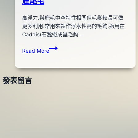
鹿尾毛
By
2012
高浮力.與鹿毛中空特性相同但毛髮較長可做
anna
年
更多利用.常用來製作浮水性高的毛鉤.適用在
02
Caddis(石蠶蛾成蟲毛鉤…
月
鹿
Read More
25
尾
日
毛
2016
年
發表留言
03
月
18
日