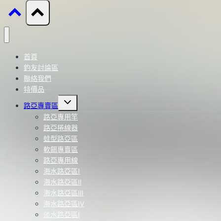
首頁
釣友討論區
聯絡我們
特價品
Toggle
路亞專賣區
child
menu
路亞專用竿
路亞捲線器
蛙型路亞區
軟餌專賣區
路亞專用線
海水路亞區Ⅰ
海水路亞區Ⅱ
海水路亞區Ⅲ
海水路亞區Ⅳ
淡水路亞區Ⅰ