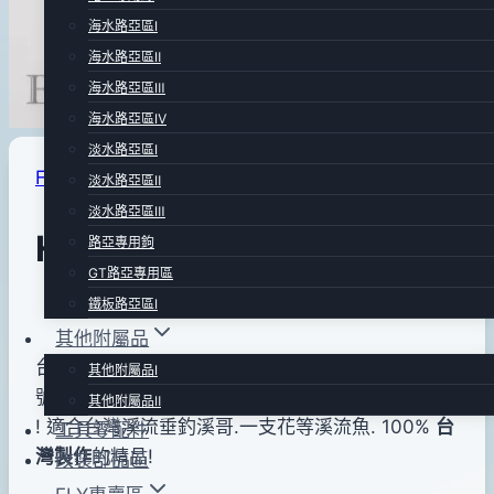
海水路亞區Ⅰ
海水路亞區Ⅱ
海水路亞區Ⅲ
海水路亞區Ⅳ
淡水路亞區Ⅰ
FLY專用竿
|
FLY專賣區
淡水路亞區Ⅱ
淡水路亞區Ⅲ
HARVEST 毛鉤竿
路亞專用鉤
GT路亞專用區
鐵板路亞區Ⅰ
By
2012
bc
其他附屬品
pro-
年
台灣唯一西式毛鉤釣竿廠~豐邑 製作.長度8’6″ #2
其他附屬品Ⅰ
shop
05
號. 旅行用4節竿.自重僅50克重.駕御性高.極易上手
其他附屬品Ⅱ
月
! 適合台灣溪流垂釣溪哥.一支花等溪流魚. 100%
台
工具零配件
17
灣製作
的精品!
改裝部品區
日