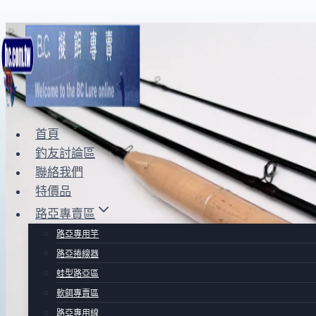
Skip
to
content
首頁
釣友討論區
聯絡我們
特價品
路亞專賣區
路亞專用竿
路亞捲線器
蛙型路亞區
軟餌專賣區
路亞專用線