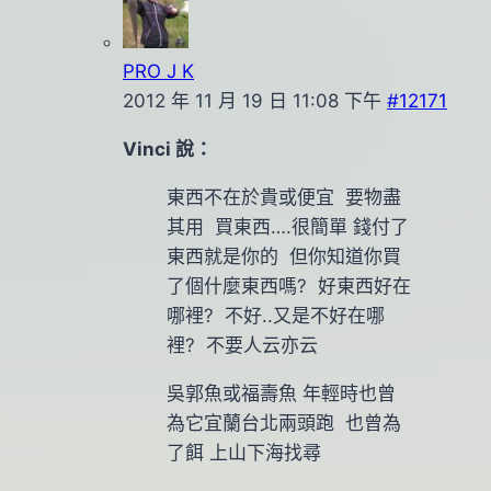
PRO J K
2012 年 11 月 19 日 11:08 下午
#12171
Vinci 說：
東西不在於貴或便宜 要物盡
其用 買東西….很簡單 錢付了
東西就是你的 但你知道你買
了個什麼東西嗎? 好東西好在
哪裡? 不好..又是不好在哪
裡? 不要人云亦云
吳郭魚或福壽魚 年輕時也曾
為它宜蘭台北兩頭跑 也曾為
了餌 上山下海找尋