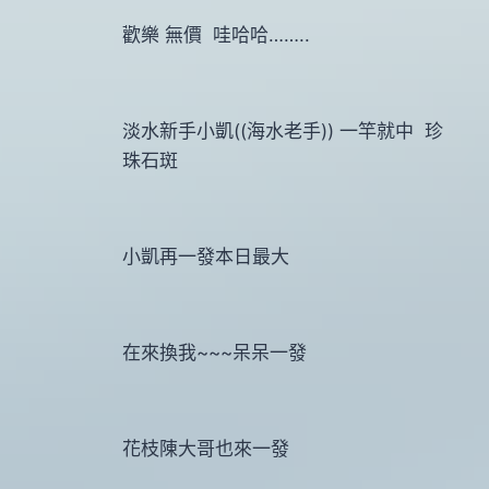
歡樂 無價 哇哈哈……..
淡水新手小凱((海水老手)) 一竿就中 珍
珠石斑
小凱再一發本日最大
在來換我~~~呆呆一發
花枝陳大哥也來一發