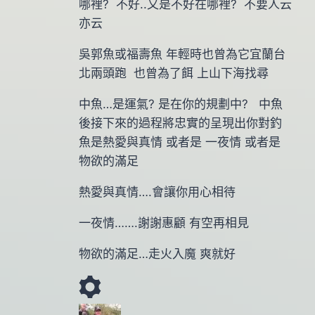
哪裡? 不好..又是不好在哪裡? 不要人云
亦云
吳郭魚或福壽魚 年輕時也曾為它宜蘭台
北兩頭跑 也曾為了餌 上山下海找尋
中魚…是運氣? 是在你的規劃中? 中魚
後接下來的過程將忠實的呈現出你對釣
魚是熱愛與真情 或者是 一夜情 或者是
物欲的滿足
熱愛與真情….會讓你用心相待
一夜情…….謝謝惠顧 有空再相見
物欲的滿足…走火入魔 爽就好