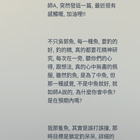
師A, 突然發這一篇, 最近很有
感觸喔, 加油哩!!
不只吳郭魚, 每一種魚, 要釣的
好, 釣的精, 真的都要花精神研
究, 每次在一旁, 聽你們的心
得, 跟想法, 真的心中無盡的佩
服, 雖然釣魚, 是為了中魚, 但
那一種感覺, 不是中魚就好, 就
如師A說的, 為什麼你會中魚?
是在預期內嗎?
我那隻魚, 其實是誤打誤撞, 那
時目標是鎖定釣呆呆, 詳細的