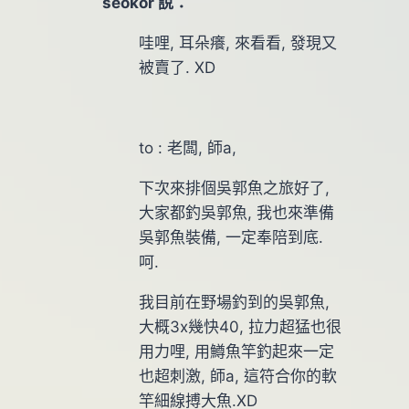
seokor 說：
哇哩, 耳朵癢, 來看看, 發現又
被賣了. XD
to : 老闆, 師a,
下次來排個吳郭魚之旅好了,
大家都釣吳郭魚, 我也來準備
吳郭魚裝備, 一定奉陪到底.
呵.
我目前在野場釣到的吳郭魚,
大概3x幾快40, 拉力超猛也很
用力哩, 用鱒魚竿釣起來一定
也超刺激, 師a, 這符合你的軟
竿細線搏大魚.XD