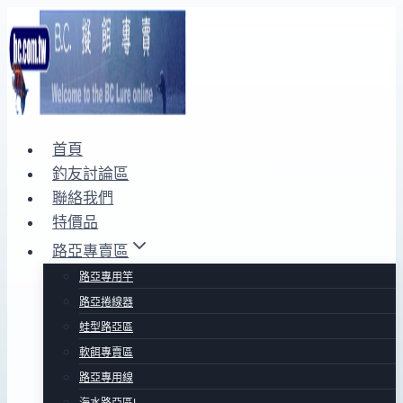
Skip
to
content
首頁
釣友討論區
聯絡我們
特價品
路亞專賣區
路亞專用竿
路亞捲線器
蛙型路亞區
軟餌專賣區
路亞專用線
海水路亞區Ⅰ