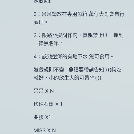
速放回!!
2：呆呆請放在專用魚箱 萬仔大哥會自行
處理。
3：限路亞擬餌作釣，真餌禁止!!! 抓到
一律黑名單。
4：該池蠻深的有地下水 魚可食用。
遊戲規則不變 魚穫要帶請告知((((夠吃
就好，小的放生大的可帶^^))))
呆呆 X N
珍珠石斑 X 1
曲腰 X1
MISS X N