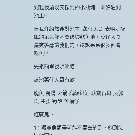
到我找前幾天探到的小池塘，剛好遇到
池主!!
自我介紹然後對池主 萬仔大哥 表明是擬
餌釣呆呆並不會破壞乾魚池，萬仔大哥
豪爽答應讓我們釣，還說呆呆很多都會
吃魚!!!
先來簡單說明池塘：
該池萬仔大哥有放
龍魚 鴨嘴 火箭 高級錦鯉 珍寶石斑 吳郭
魚 曲腰 筍殼 苦槽仔
紅魔鬼 。
1：觀賞魚類盡可能不要去釣到，釣到急