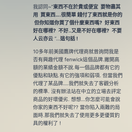
我認同~”
東西不在於貴或便宜 要物盡其
用 買東西….很簡單 錢付了東西就是你的
但你知道你買了個什麼東西嗎? 好東西
好在哪裡? 不好..又是不好在哪裡? 不要
人云亦云
“…
這句話 !
10多年前美國鷹牌代理商就曾詢問我是
否有興趣代理 fenwick這個品牌.撇開高
額的業績金額不說.每一個品牌都有它的
優點和缺點.有它的強項和弱項. 但當我們
代理了某品牌….我們就失去了客觀分析
的標準. 沒有辦法站在中立的立場去評定
商品的好壞優劣. 想想…你怎麼可能會說
你家的東西不好呢?? 當你陷入兩難的局
面時.那我們就失去了使用更多更優質釣
具的權利了 !