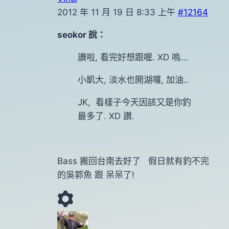
2012 年 11 月 19 日 8:33 上午
#12164
seokor 說：
讚啦, 看完好想跟喔. XD 嗚…
小凱大, 淡水也開湖囉, 加油..
JK, 看樣子今天因該又是你釣
最多了. XD 讚.
Bass 搬回台南去好了 假日就有釣不完
的吳郭魚 跟 呆呆了!