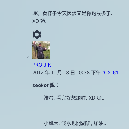
JK, 看樣子今天因該又是你釣最多了.
XD 讚.
PRO J K
2012 年 11 月 18 日 10:38 下午
#12161
seokor 說：
讚啦, 看完好想跟喔. XD 嗚…
小凱大, 淡水也開湖囉, 加油..