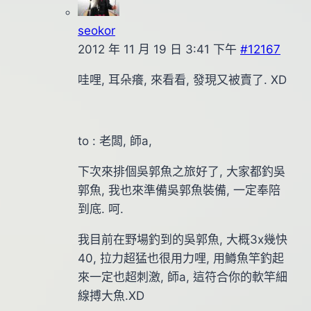
seokor
2012 年 11 月 19 日 3:41 下午
#12167
哇哩, 耳朵癢, 來看看, 發現又被賣了. XD
to : 老闆, 師a,
下次來排個吳郭魚之旅好了, 大家都釣吳
郭魚, 我也來準備吳郭魚裝備, 一定奉陪
到底. 呵.
我目前在野場釣到的吳郭魚, 大概3x幾快
40, 拉力超猛也很用力哩, 用鱒魚竿釣起
來一定也超刺激, 師a, 這符合你的軟竿細
線搏大魚.XD