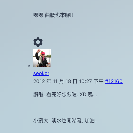
嘿嘿 曲腰也來囉!!
seokor
2012 年 11 月 18 日 10:27 下午
#12160
讚啦, 看完好想跟喔. XD 嗚…
小凱大, 淡水也開湖囉, 加油..