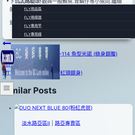
FLY專賣區
下沉式路亞.外觀與一般鰷魚.青鱗仔等小魚同.纖細
日
的體型泳姿仿真度極高.容易吸引大魚青睞.
FLY用品區
2012
FLY捲線器
適用竹梭.金目鱸.紅曹.牛港等大型掠食魚!
年
FLY專用竿
09
FLY專用線
月
文
Previous
10
FINLUCKY MINNOW SP-114 魚型米諾 (綠身銀腹)
章
日
Next
導
LITTLE JACK-SAYORIS (紅頭銀身)
覽
Similar Posts
淡水路亞區Ⅱ
|
路亞專賣區