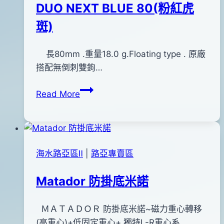
DUO NEXT BLUE 80(粉紅虎
斑)
By
2013
長80mm .重量18.0 g.Floating type . 原廠
bc
pro-
年
搭配無倒刺雙鉤…
shop
08
DUO
Read More
月
NEXT
24
BLUE
日
80(粉
2016
紅
年
海水路亞區Ⅱ
|
路亞專賣區
虎
05
斑)
月
Matador 防掛底米諾
02
日
By
2014
ＭＡＴＡＤＯＲ 防掛底米諾~磁力重心轉移
bc
pro-
年
(高重心)+低固定重心+ 獨特L-R重心系