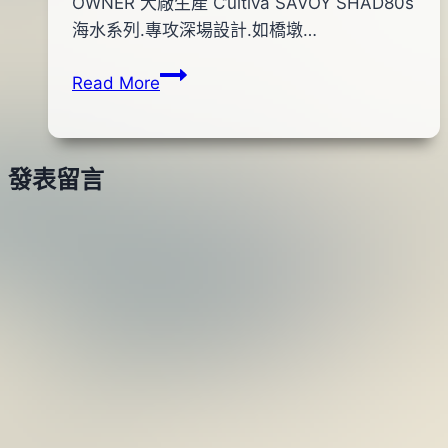
By
2012
OWNER 大廠生產 C’ultiva SAVOY SHAD80s
bc
pro-
年
海水系列.專攻深場設計.如橋墩…
shop
10
OWNER
Read More
月
海
15
水
日
米
2016
發表留言
諾
年
(蝦
05
色)
月
24
日