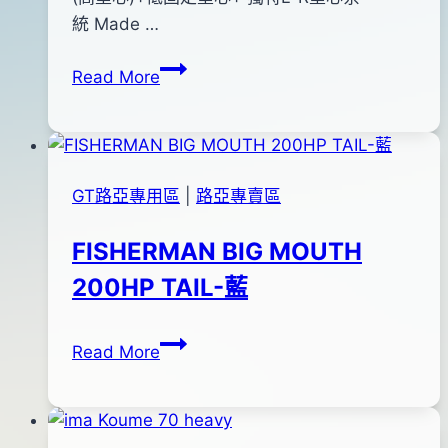
shop
02
統 Made …
月
Matador
Read More
07
防
日
掛
底
米
GT路亞專用區
|
路亞專賣區
諾
FISHERMAN BIG MOUTH
200HP TAIL-藍
FISHERMAN
By
2012
anna
Read More
BIG
年
MOUTH
02
200HP
月