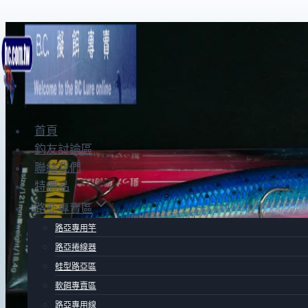
Skip
to
content
首頁
釣友討論區
聯絡我們
特價品
路亞專賣區
路亞專用竿
路亞捲線器
蛙型路亞區
軟餌專賣區
路亞專用線