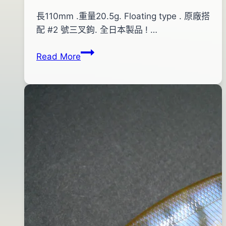
By
2013
長110mm .重量20.5g. Floating type . 原廠搭
bc
pro-
年
配 #2 號三叉鉤. 全日本製品 ! …
shop
01
DUO
Read More
月
REALIS
04
PENCIL
日
110(太
2016
陽
年
魚
07
色)
月
19
日