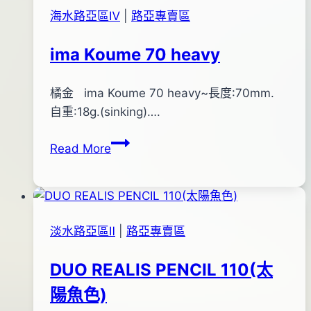
TAIL-
02
海水路亞區Ⅳ
|
路亞專賣區
藍
日
ima Koume 70 heavy
By
2015
橘金 ima Koume 70 heavy~長度:70mm.
bc
pro-
年
自重:18g.(sinking)….
shop
07
ima
Read More
月
Koume
29
70
日
heavy
淡水路亞區Ⅱ
|
路亞專賣區
DUO REALIS PENCIL 110(太
陽魚色)