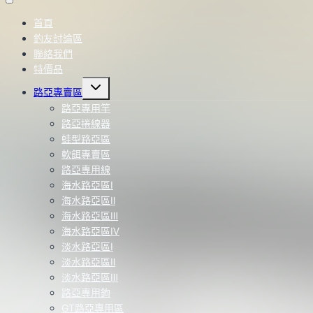
首頁
釣友討論區
聯絡我們
特價品
Toggle
路亞專賣區
child
menu
路亞專用竿
路亞捲線器
蛙型路亞區
軟餌專賣區
路亞專用線
海水路亞區Ⅰ
海水路亞區Ⅱ
海水路亞區Ⅲ
海水路亞區Ⅳ
淡水路亞區Ⅰ
淡水路亞區Ⅱ
淡水路亞區Ⅲ
路亞專用鉤
GT路亞專用區