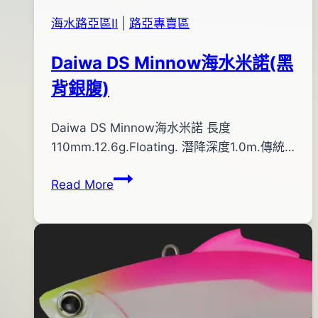
板
12
海水路亞區Ⅱ
|
路亞專賣區
SJ
月
慢
06
Daiwa DS Minnow海水米諾(黑
速
日
背銀腹)
鐵
板
By
2012
Daiwa DS Minnow海水米諾 長度
bc
pro-
年
110mm.12.6g.Floating. 潛降深度1.0m.傳統…
shop
07
Daiwa
Read More
月
DS
26
Minnow
日
海
2012
水
年
米
11
諾
月
(黑