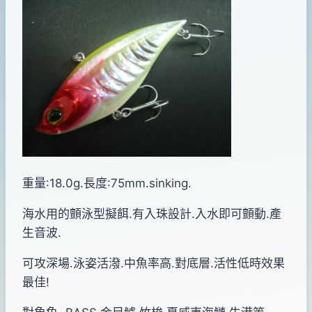
By
2014
bc
pro-
年
shop
05
月
09
日
重量:18.0g.長度:75mm.sinking.
海水用的顫泳型擬餌.有入珠設計.入水即可顫動.產
生音波.
可攻深場.泳姿活潑.中魚率高.對底層.活性低時效果
最佳!