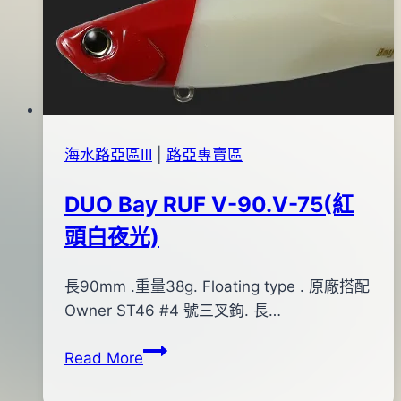
紅
08
白
月
夜
29
光)
日
海水路亞區Ⅲ
|
路亞專賣區
DUO Bay RUF V-90.V-75(紅
頭白夜光)
By
2013
長90mm .重量38g. Floating type . 原廠搭配
bc
pro-
年
Owner ST46 #4 號三叉鉤. 長…
shop
01
DUO
Read More
月
Bay
04
RUF