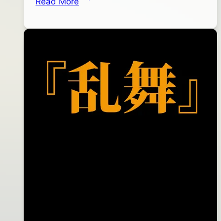
Read More
28
JH-
日
66
2015
鉛
年
頭
04
鉤
月
13
日