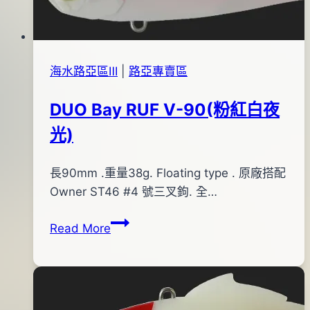
23
背
日
銀
腹)
海水路亞區Ⅲ
|
路亞專賣區
DUO Bay RUF V-90(粉紅白夜
光)
By
2013
長90mm .重量38g. Floating type . 原廠搭配
bc
pro-
年
Owner ST46 #4 號三叉鉤. 全…
shop
01
DUO
Read More
月
Bay
04
RUF
日
V-
2017
90(粉
年