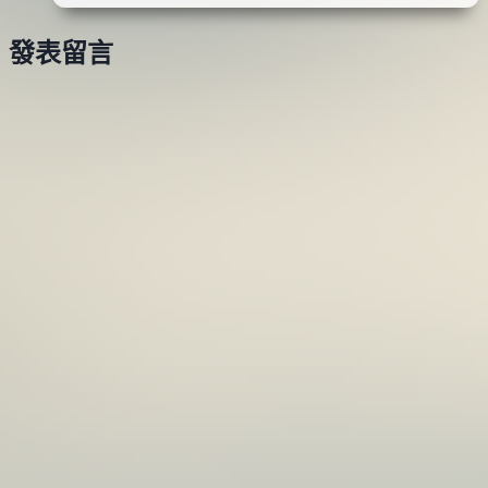
日
V-
2015
發表留言
90.V-
年
75(紅
11
頭
月
白
10
夜
日
光)