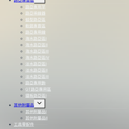
路亞專賣區
child
menu
路亞專用竿
路亞捲線器
蛙型路亞區
軟餌專賣區
路亞專用線
海水路亞區Ⅰ
海水路亞區Ⅱ
海水路亞區Ⅲ
海水路亞區Ⅳ
淡水路亞區Ⅰ
淡水路亞區Ⅱ
淡水路亞區Ⅲ
路亞專用鉤
GT路亞專用區
鐵板路亞區Ⅰ
Toggle
其他附屬品
child
menu
其他附屬品Ⅰ
其他附屬品Ⅱ
工具零配件