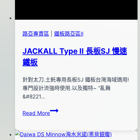
路亞專賣區
|
鐵板路亞區Ⅱ
JACKALL Type II 長板SJ 慢速
鐵板
By
2016
針對太刀.土魠專用長板SJ 鐵板台灣海域適用!
bc
pro-
年
專門設計流強時使用.以及獨特~ “亂舞
shop
10
&#8221…
月
JACKALL
Read More
19
Type
日
II
2016
長
年