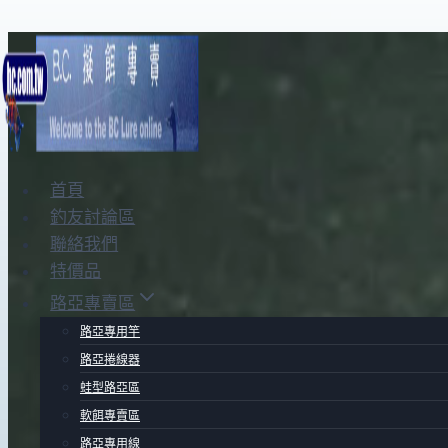
Skip
to
content
首頁
釣友討論區
聯絡我們
特價品
路亞專賣區
路亞專用竿
路亞捲線器
蛙型路亞區
軟餌專賣區
路亞專用線