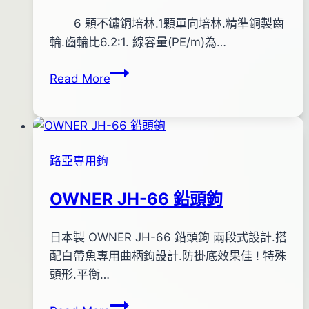
By
2015
6 顆不鏽鋼培林.1顆單向培林.精準銅製齒
bc
pro-
年
輪.齒輪比6.2:1. 線容量(PE/m)為…
shop
06
ECOODA
Read More
月
RUSH
12
DS
日
OFD
2015
500R
年
路亞專用鉤
液
06
晶
月
OWNER JH-66 鉛頭鉤
捲
12
線
日
By
2013
日本製 OWNER JH-66 鉛頭鉤 兩段式設計.搭
bc
器
pro-
年
配白帶魚專用曲柄鉤設計.防掛底效果佳 ! 特殊
shop
06
頭形.平衡…
月
OWNER