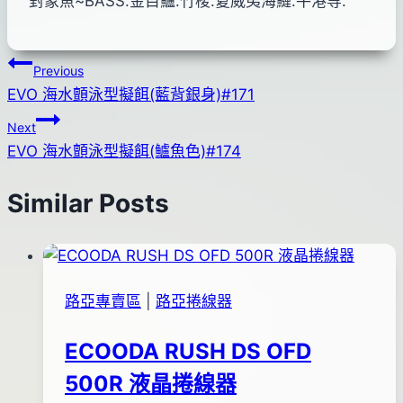
對象魚~BASS.金目鱸.竹梭.夏威夷海鰱.牛港等.
文
Previous
EVO 海水顫泳型擬餌(藍背銀身)#171
章
Next
導
EVO 海水顫泳型擬餌(鱸魚色)#174
覽
Similar Posts
路亞專賣區
|
路亞捲線器
ECOODA RUSH DS OFD
500R 液晶捲線器