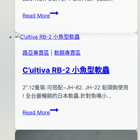
shop
01
Jackson
Read More
月
黑
08
鯛
日
根
魚
路亞專賣區
|
軟餌專賣區
專
用
C’ultiva RB-2 小魚型軟蟲
蝦
型
By
2013
2″.12隻裝.可搭配~JH-82. JH-22 鉛頭鉤使用
bc
軟
pro-
年
! 全台最暢銷的日本軟蟲.針對魚嘴小…
餌
shop
09
C’ultiva
Read More
月
RB-
17
2
日
小
2013