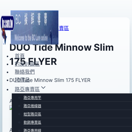
Skip
to
海水路亞區Ⅳ
|
路亞專賣區
content
DUO Tide Minnow Slim
首頁
175 FLYER
釣友討論區
聯絡我們
特價品
By
2015
DUO Tide Minnow Slim 175 FLYER
bc
pro-
年
路亞專賣區
shop
04
路亞專用竿
AHA0088
月
路亞捲線器
01
蛙型路亞區
日
軟餌專賣區
2017
ACC3008
路亞專用線