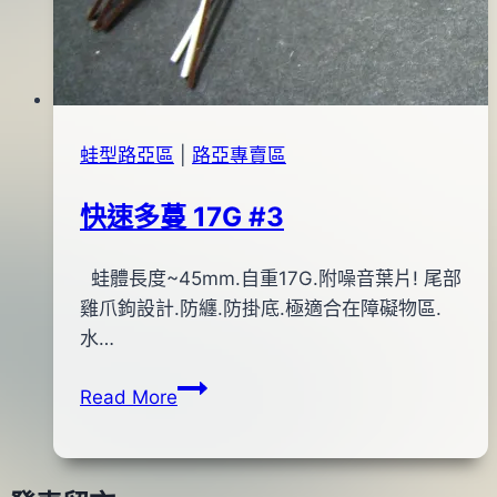
蛙型路亞區
|
路亞專賣區
快速多蔓 17G #3
By
2013
蛙體長度~45mm.自重17G.附噪音葉片! 尾部
bc
pro-
年
雞爪鉤設計.防纏.防掛底.極適合在障礙物區.
shop
05
水…
月
快
Read More
25
速
日
多
蔓