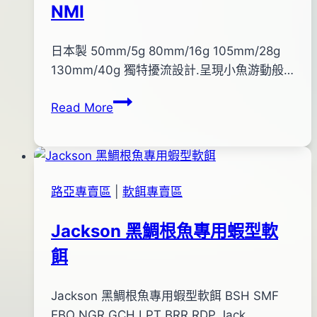
NMI
S-
日
07
By
2012
日本製 50mm/5g 80mm/16g 105mm/28g
bc
pro-
年
130mm/40g 獨特擾流設計.呈現小魚游動般…
shop
01
Maria
Read More
月
POP
03
Queen
日
水
2014
面
年
路亞專賣區
|
軟餌專賣區
路
04
亞-
月
Jackson 黑鯛根魚專用蝦型軟
NMI
28
餌
日
By
2018
Jackson 黑鯛根魚專用蝦型軟餌 BSH SMF
bc
pro-
年
EBO NGR GCH LPT BRR RDP Jack…