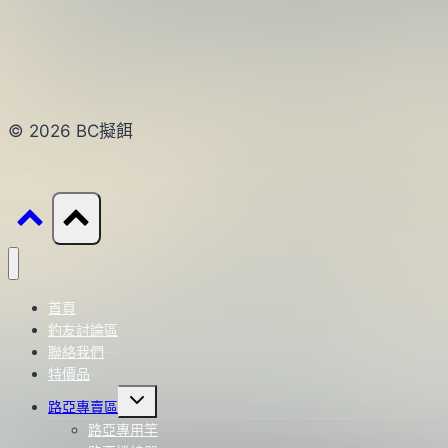
© 2026 BC擬餌
首頁
釣友討論區
聯絡我們
特價品
Toggle
路亞專賣區
child
menu
路亞專用竿