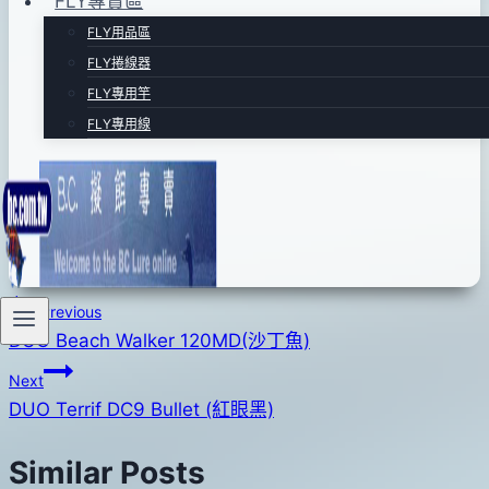
FLY專賣區
FLY用品區
FLY捲線器
FLY專用竿
FLY專用線
文
Previous
DUO Beach Walker 120MD(沙丁魚)
章
Next
導
DUO Terrif DC9 Bullet (紅眼黑)
覽
Similar Posts