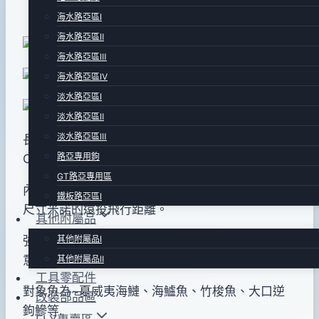
年
海水路亞區Ⅰ
12
海水路亞區Ⅱ
月
海水路亞區Ⅲ
05
海水路亞區Ⅳ
日
淡水路亞區Ⅰ
淡水路亞區Ⅱ
淡水路亞區Ⅲ
長175mm .重量29g. sinking type . 原廠搭配
路亞專用鉤
Owner ST46 #4號三叉鉤 !
GT路亞專用區
內藏1個鎢鋼珠形成配重穩定性高，呈現出超越同級
鐵板路亞區Ⅰ
尺寸米諾的遠投飛行距離。
其他附屬品
其他附屬品Ⅰ
強調收線時的”左右擺動” 和”側傾”特別吸引大魚注
意. 搭配較寬的唇板使的泳型更為活潑.
其他附屬品Ⅱ
工具零配件
對象魚為~夏威夷海鰱、海鱸魚、竹梭魚、大口逆
改裝部品區
鉤鰺等.