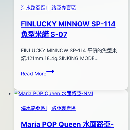
海水路亞區Ⅰ
|
路亞專賣區
FINLUCKY MINNOW SP-114
魚型米諾 S-07
By
2012
FINLUCKY MINNOW SP-114 平價的魚型米
anna
年
諾.121mm.18.4g.SINKING MODE…
01
FINLUCKY
Read More
月
MINNOW
16
SP-
日
114
2016
魚
年
海水路亞區Ⅰ
|
路亞專賣區
型
05
米
月
Maria POP Queen 水面路亞-
諾
06