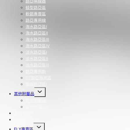
路亞捲線器
蛙型路亞區
軟餌專賣區
路亞專用線
海水路亞區Ⅰ
海水路亞區Ⅱ
海水路亞區Ⅲ
海水路亞區Ⅳ
淡水路亞區Ⅰ
淡水路亞區Ⅱ
淡水路亞區Ⅲ
路亞專用鉤
GT路亞專用區
鐵板路亞區Ⅰ
Toggle
其他附屬品
child
menu
其他附屬品Ⅰ
其他附屬品Ⅱ
工具零配件
改裝部品區
Toggle
FLY專賣區
child