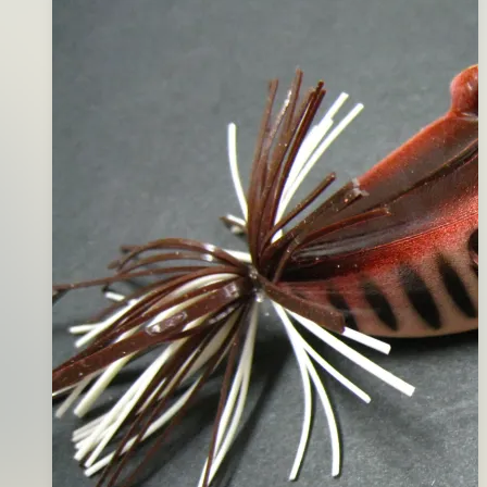
魚
年
型
09
軟
月
蟲
17
日