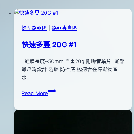
蛙型路亞區
|
路亞專賣區
快速多蔓 20G #1
By
2013
蛙體長度~50mm.自重20g.附噪音葉片! 尾部
bc
pro-
年
雞爪鉤設計.防纏.防掛底.極適合在障礙物區.
shop
05
水…
月
快
Read More
25
速
日
多
蔓
20G
#1