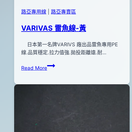
路亞專用線
|
路亞專賣區
VARIVAS 雷魚線-黃
By
2012
日本第一名牌VARIVS 廠出品雷魚專用PE
bc
pro-
年
線.品質穩定.拉力值強.拋投距離遠.耐…
shop
01
VARIVAS
Read More
月
雷
03
魚
日
線-
2015
黃
年
03
月
26
日