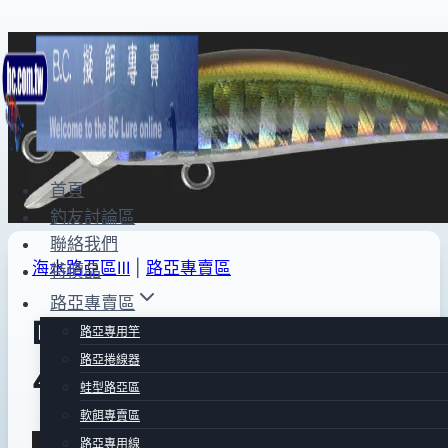
Skip
to
content
首頁
釣友討論區
聯絡我們
海水路亞區Ⅲ
|
路亞專賣區
特價品
路亞專賣區
DUO Tetra Works TOTO
路亞專用竿
路亞捲線器
42(竹莢魚)
蛙型路亞區
軟餌專賣區
By
2013
bc
路亞專用線