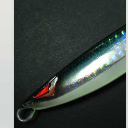
銀
01
腹)#335
日