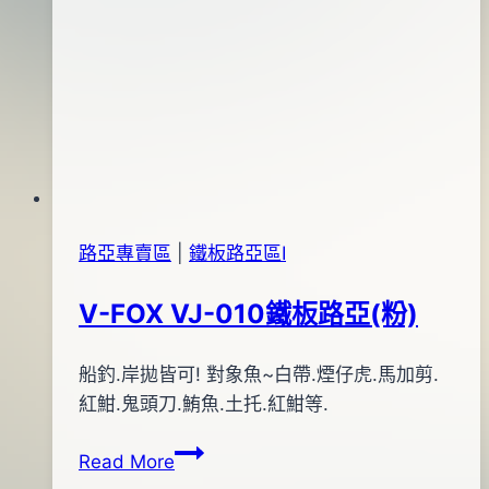
路亞專賣區
|
鐵板路亞區Ⅰ
V-FOX VJ-010鐵板路亞(粉)
By
2013
船釣.岸拋皆可! 對象魚~白帶.煙仔虎.馬加剪.
bc
pro-
年
紅魽.鬼頭刀.鮪魚.土托.紅魽等.
shop
12
V-
Read More
月
FOX