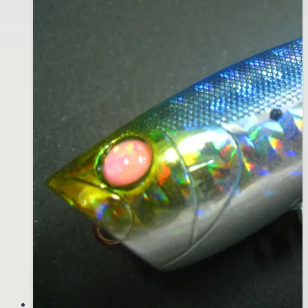
日
黃
身
白
腹)