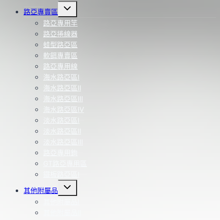
Toggle
路亞專賣區
child
menu
路亞專用竿
路亞捲線器
蛙型路亞區
軟餌專賣區
路亞專用線
海水路亞區Ⅰ
海水路亞區Ⅱ
海水路亞區Ⅲ
海水路亞區Ⅳ
淡水路亞區Ⅰ
淡水路亞區Ⅱ
淡水路亞區Ⅲ
路亞專用鉤
GT路亞專用區
鐵板路亞區Ⅰ
Toggle
其他附屬品
child
menu
其他附屬品Ⅰ
其他附屬品Ⅱ