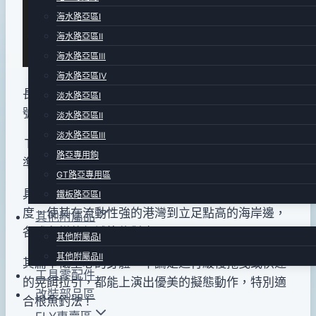
pro-
年
海水路亞區Ⅰ
shop
01
海水路亞區Ⅱ
月
海水路亞區Ⅲ
04
海水路亞區Ⅳ
日
長42mm .重量2.8g. Sinking type . 原廠搭配 #12
淡水路亞區Ⅰ
2016
號三叉鉤.
全日本製品
!
淡水路亞區Ⅱ
年
淡水路亞區Ⅲ
ＴＯＴＯ４２是Ｔｅｔｒａ系列中最容易使用的標
10
路亞專用鉤
準沉水型假餌。
月
GT路亞專用區
11
具備優異的擺動能力，且還能維持常態的潛行深
鐵板路亞區Ⅰ
日
度，使其在流動性強的港灣到立足點高的海岸邊，
其他附屬品
各式各樣的領域皆能對應。
其他附屬品Ⅰ
其他附屬品Ⅱ
其扁平低重心的身體，不論是進行緩慢拖曳或快速
工具零配件
的晃餌拉引，都能上演出優美的擬態動作，特別適
改裝部品區
合根魚釣法 !