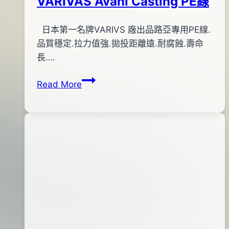
VARIVAS Avani Casting PE線
By
2012
日本第一名牌VARIVS 廠出品路亞專用PE線.
anna
年
品質穩定.拉力值強.拋投距離遠.耐腐蝕.壽命
01
長….
月
VARIVAS
Read More
14
Avani
日
Casting
2013
PE
年
線
09
月
04
日