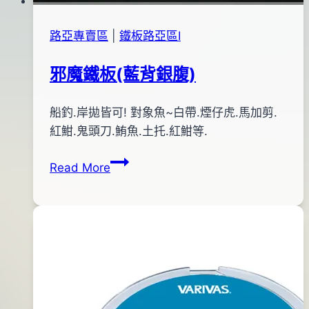
路亞專賣區
|
鐵板路亞區Ⅰ
邪魔鐵板(藍背銀腹)
By
2013
船釣.岸拋皆可! 對象魚~白帶.煙仔虎.馬加剪.
bc
pro-
年
紅魽.鬼頭刀.鮪魚.土托.紅魽等.
shop
10
邪
Read More
月
魔
17
鐵
日
板
2013
(藍
年
背
12
銀
月
腹)
06