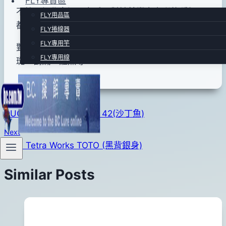
FLY專賣區
不管是初學者還是老手，對於其豐富多彩的種類，
FLY用品區
都會深深着迷。
FLY捲線器
FLY專用竿
對象魚為~黑鯛、紅曹、小竹梭、小牛港鰺、石
FLY專用線
斑、鶴鱵、鱸魚等。
文
Previous
DUO Tetra Works TOTO 42(沙丁魚)
章
Next
導
DUO Tetra Works TOTO (黑背銀身)
覽
Similar Posts