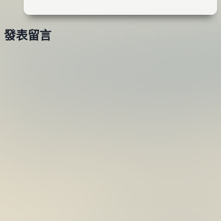
06
VJ-
日
010
發表留言
鐵
板
路
亞
(粉)