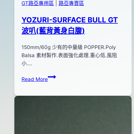
GT路亞專用區
|
路亞專賣區
YOZURI-SURFACE BULL GT
波叭(藍背黃身白腹)
By
2012
150mm/60g 少有的中量級 POPPER.Poly
bc
pro-
年
Balsa 素材製作.表面強化處理.重心低.風阻
shop
12
小….
月
YOZURI-
Read More
15
SURFACE
日
BULL
2014
GT
年
波
04
叭
月
(藍
28
背