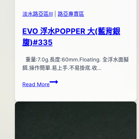
淡水路亞區Ⅲ
|
路亞專賣區
EVO 浮水POPPER 大(藍背銀
腹)#335
By
2014
重量:7.0g.長度:60mm.Floating. 全浮水面擬
bc
pro-
年
餌.操作簡單.易上手.不易掛底.收…
shop
05
EVO
Read More
月
浮
09
水
日
POPPER
2015
大
年
(藍
04
背
月