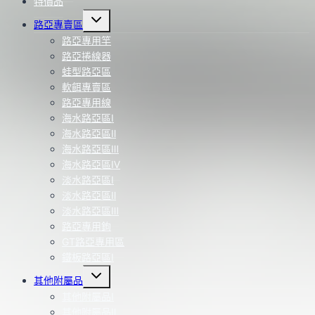
特價品
Toggle
路亞專賣區
child
menu
路亞專用竿
路亞捲線器
蛙型路亞區
軟餌專賣區
路亞專用線
海水路亞區Ⅰ
海水路亞區Ⅱ
海水路亞區Ⅲ
海水路亞區Ⅳ
淡水路亞區Ⅰ
淡水路亞區Ⅱ
淡水路亞區Ⅲ
路亞專用鉤
GT路亞專用區
鐵板路亞區Ⅰ
Toggle
其他附屬品
child
menu
其他附屬品Ⅰ
其他附屬品Ⅱ