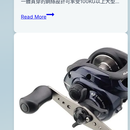
pro-
年
一體貫穿的鋼絲設計可承受100KG以上大型…
shop
03
Maria
Read More
月
LOADED
28
鉛
日
筆
2015
型
年
路
04
亞
月
(
08
小
日
丑
魚)