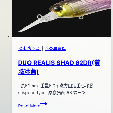
09
月
11
日
淡水路亞區Ⅰ
|
路亞專賣區
DUO REALIS SHAD 62DR(黃
臉冰魚)
By
2015
長62mm .重量6.0g.磁力固定重心移動
bc
pro-
年
suspend type .原廠搭配 #8 號三叉…
shop
08
DUO
Read More
月
REALIS
13