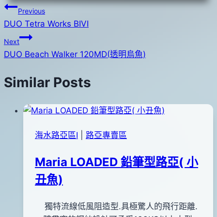
文
Previous
DUO Tetra Works BIVI
章
Next
導
DUO Beach Walker 120MD(透明烏魚)
覽
Similar Posts
海水路亞區Ⅰ
|
路亞專賣區
Maria LOADED 鉛筆型路亞( 小
丑魚)
By
2015
獨特流線低風阻造型.具極驚人的飛行距離.
bc