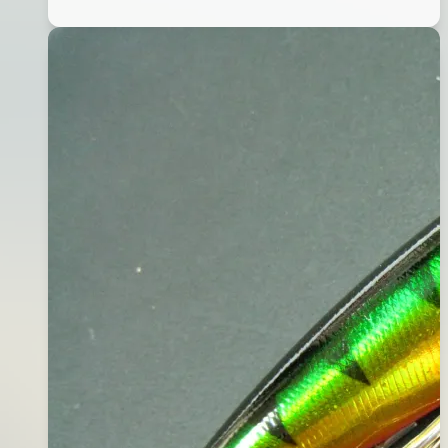
SHAD
日
62DR(黃
2015
臉
年
冰
11
魚)
月
18
日