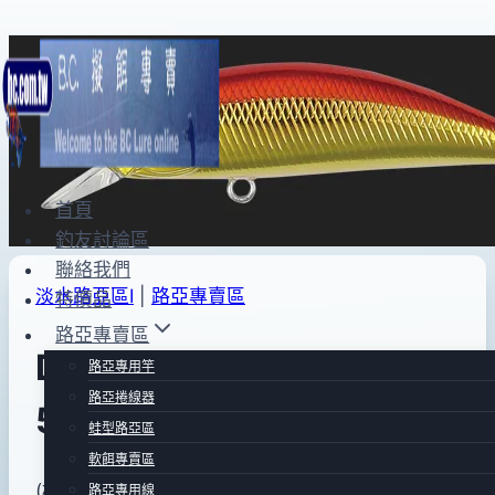
Skip
to
content
首頁
釣友討論區
聯絡我們
淡水路亞區Ⅰ
|
路亞專賣區
特價品
路亞專賣區
DUO SPEARHEAD RYUKI
路亞專用竿
路亞捲線器
50F魚型米諾(橘金)
蛙型路亞區
軟餌專賣區
By
2015
(橘金)MCC4026
bc
路亞專用線