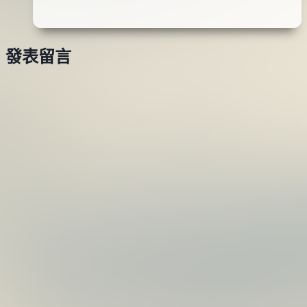
SPEARHEAD
20
RYUKI
日
70MDF
2016
發表留言
魚
年
型
05
米
月
諾
02
(AHA4037)
日