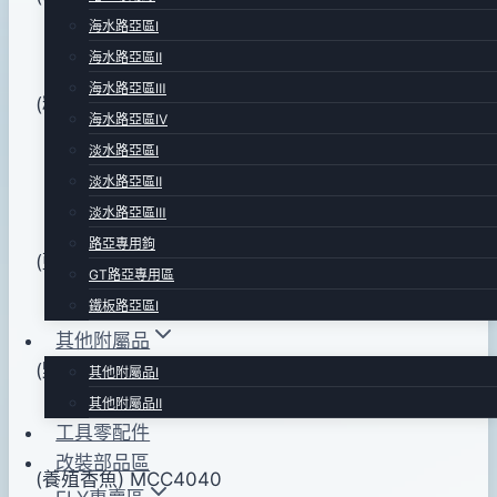
pro-
年
海水路亞區Ⅰ
shop
03
海水路亞區Ⅱ
月
海水路亞區Ⅲ
(粉紅鮭魚)ADA4019
31
海水路亞區Ⅳ
日
淡水路亞區Ⅰ
2016
淡水路亞區Ⅱ
年
淡水路亞區Ⅲ
10
路亞專用鉤
(藍背銀身)ADA4120
月
GT路亞專用區
04
鐵板路亞區Ⅰ
日
其他附屬品
(野生香魚)ANA4010
其他附屬品Ⅰ
其他附屬品Ⅱ
工具零配件
改裝部品區
(養殖香魚) MCC4040