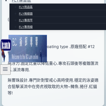
FLY專賣區
FLY用品區
FLY捲線器
(黑金)MCC4054
FLY專用竿
FLY專用線
長50mm .重量2.8g.Floating type .原廠搭配 #12
號三叉鉤.
高浮力.固定比重以降低重心.專攻石頭後等複雜匯流
區.溪流專用.
無響珠設計.專門針對警戒心高時使用.穩定的泳姿適
合狙擊溪流中在旁虎視耽耽的大物~鳟魚.捲仔.紅貓
等!