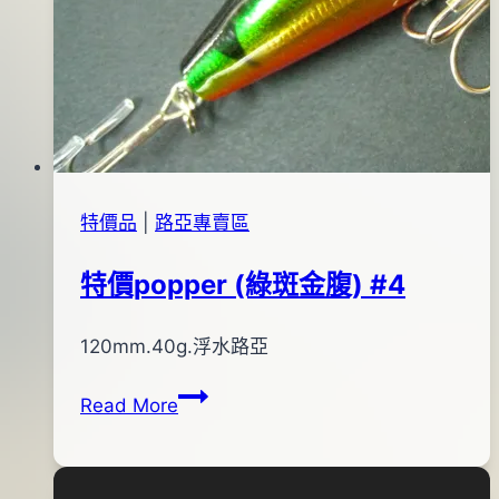
特價品
|
路亞專賣區
特價popper (綠斑金腹) #4
By
2012
120mm.40g.浮水路亞
bc
pro-
年
特
Read More
shop
04
價
月
popper
12
(綠
日