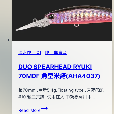
斑
2015
金
年
腹)
05
#4
月
18
日
淡水路亞區Ⅰ
|
路亞專賣區
DUO SPEARHEAD RYUKI
70MDF 魚型米諾(AHA4037)
By
2015
長70mm .重量5.4g.Floating type .原廠搭配
bc
pro-
年
#10 號三叉鉤. 使用在大.中規模河川本…
shop
12
DUO
Read More
月