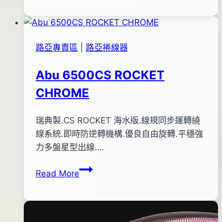
09
RISE
日
雙
2016
軸
年
路亞專賣區
|
路亞捲線器
式
03
捲
月
Abu 6500CS ROCKET
線
31
CHROME
器
日
By
2012
瑞典製.CS ROCKET 海水版.線規同步運轉繞
anna
年
線系統.即時防逆轉機構.優良自由旋轉.平穩強
01
力多盤星型出線….
月
Abu
Read More
18
6500CS
日
ROCKET
2017
CHROME
年