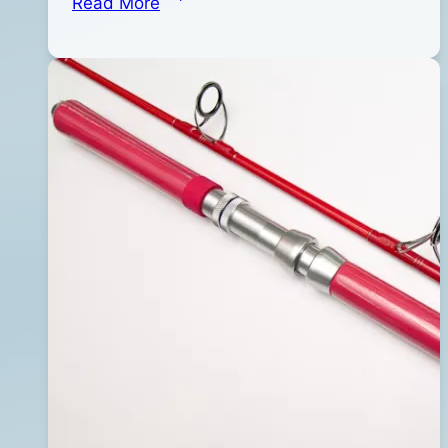
Read More
03
擊
日
380″
2017
深
年
場
09
大
月
物
04
專
日
用
慢
速
鐵
板