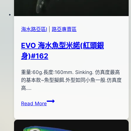
海水路亞區Ⅰ
|
路亞專賣區
EVO 海水魚型米諾(紅頭銀
身)#162
By
2014
重量:60g.長度:160mm. Sinking. 仿真度最高
bc
pro-
年
的基本款~魚型擬餌.外型如同小魚一般.仿真度
shop
05
高….
月
EVO
Read More
09
海
日
水
2015
魚
年