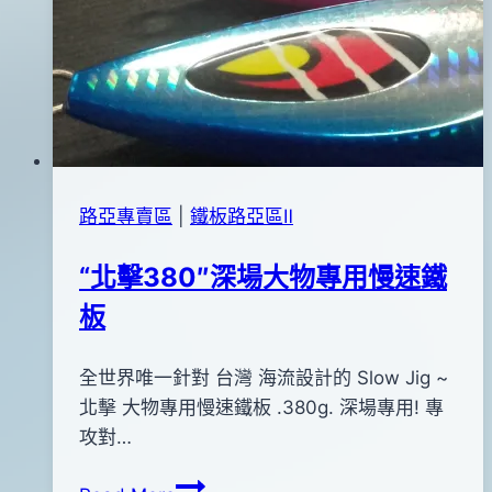
路亞專賣區
|
鐵板路亞區Ⅱ
“北擊380″深場大物專用慢速鐵
板
By
2016
全世界唯一針對 台灣 海流設計的 Slow Jig ~
bc
pro-
年
北擊 大物專用慢速鐵板 .380g. 深場專用! 專
shop
02
攻對…
月
“北