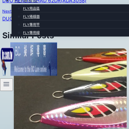
FLY專賣區
DUO REALIS SHAD 62DR(ADA3058)
章
FLY用品區
Next
導
FLY捲線器
DUO REALIS SHAD 62DR(GEA3196)
FLY專用竿
覽
FLY專用線
Similar Posts