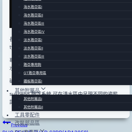
pro-
年
海水路亞區Ⅰ
shop
12
海水路亞區Ⅱ
月
海水路亞區Ⅲ
20
海水路亞區Ⅳ
日
長62mm .重量6.0g.磁力固定重心移動 suspend
淡水路亞區Ⅰ
2016
type .原廠搭配 #8 號三叉鉤.
淡水路亞區Ⅱ
年
淡水路亞區Ⅲ
專攻1.5~2.5m內深度的bass.可緩慢卻擬真的的入
05
路亞專用鉤
水泳姿.大幅降低魚的戒心.
月
GT路亞專用區
02
磁力式重心轉移.讓拋投時更穩定.距離更加倍.
鐵板路亞區Ⅰ
日
其他附屬品
suspend 懸浮系統.可在淺水區中呈現不同的姿態.
其他附屬品Ⅰ
讓您的操作更得心應手!
其他附屬品Ⅱ
工具零配件
文
改裝部品區
Previous