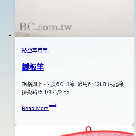
路亞專用竿
鐵板竿
By
2012
規格如下~長度6’0″.1節. 適用6~12LB 尼龍線.
bc
pro-
年
拋投路亞 1/8~1/2 oz.
shop
04
鐵
Read More
月
板
18
竿
日
2015