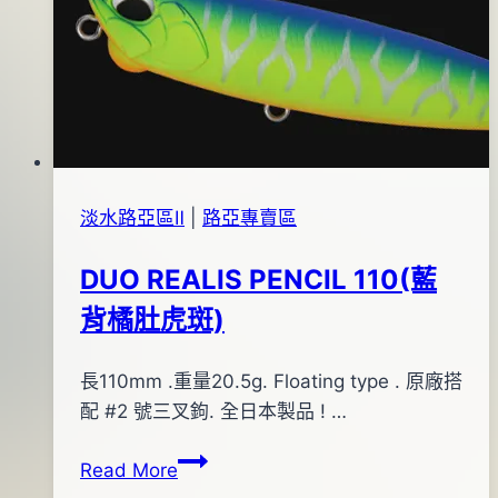
型
04
米
月
諾
13
(紅
日
頭
銀
身)#162
淡水路亞區Ⅱ
|
路亞專賣區
DUO REALIS PENCIL 110(藍
背橘肚虎斑)
By
2013
長110mm .重量20.5g. Floating type . 原廠搭
bc
pro-
年
配 #2 號三叉鉤. 全日本製品 ! …
shop
01
DUO
Read More
月
REALIS