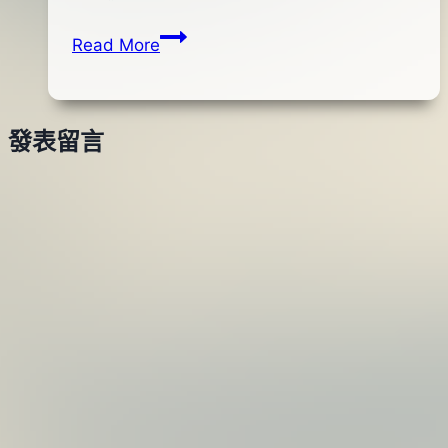
shop
01
DUO
Read More
月
Tetra
04
Works
日
TOTO
2016
發表留言
42(竹
年
莢
10
魚)
月
11
日