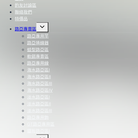
釣友討論區
聯絡我們
特價品
Toggle
路亞專賣區
child
menu
路亞專用竿
路亞捲線器
蛙型路亞區
軟餌專賣區
路亞專用線
海水路亞區Ⅰ
海水路亞區Ⅱ
海水路亞區Ⅲ
海水路亞區Ⅳ
淡水路亞區Ⅰ
淡水路亞區Ⅱ
淡水路亞區Ⅲ
路亞專用鉤
GT路亞專用區
鐵板路亞區Ⅰ
Toggle