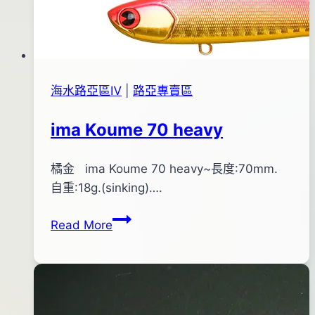
年
09
月
04
日
海水路亞區Ⅳ
|
路亞專賣區
ima Koume 70 heavy
By
2015
橘金 ima Koume 70 heavy~長度:70mm.
bc
pro-
年
自重:18g.(sinking)….
shop
07
ima
Read More
月
Koume
29
70
日
heavy