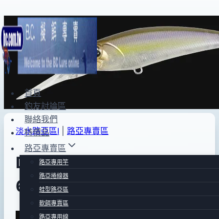
Skip
to
content
首頁
釣友討論區
聯絡我們
淡水路亞區Ⅰ
|
路亞專賣區
特價品
路亞專賣區
DUO REALIS SHAD
路亞專用竿
路亞捲線器
62DR(CCC3176)
蛙型路亞區
軟餌專賣區
By
2015
bc
路亞專用線