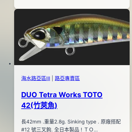
04
PENCIL
日
110(藍
2016
背
年
橘
06
肚
月
虎
03
斑)
日
海水路亞區Ⅲ
|
路亞專賣區
DUO Tetra Works TOTO
42(竹莢魚)
By
2013
長42mm .重量2.8g. Sinking type . 原廠搭配
bc
pro-
年
#12 號三叉鉤. 全日本製品 ! ＴＯ…