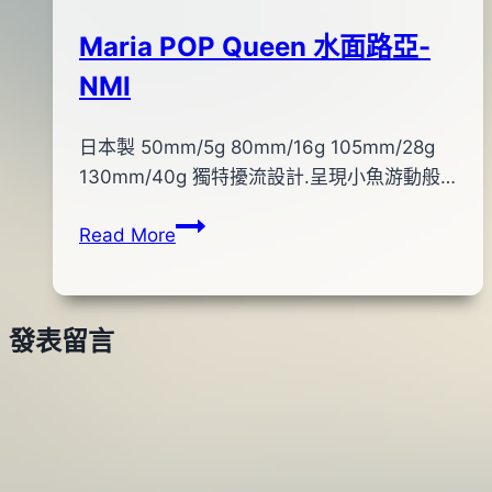
紅
10
鳃)
Maria POP Queen 水面路亞-
日
NMI
By
2012
日本製 50mm/5g 80mm/16g 105mm/28g
bc
pro-
年
130mm/40g 獨特擾流設計.呈現小魚游動般…
shop
01
Maria
Read More
月
POP
03
Queen
日
水
2014
發表留言
面
年
路
04
亞-
月
NMI
28
日