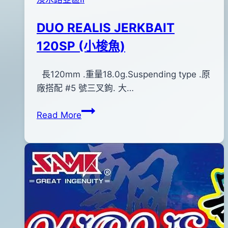
DUO REALIS JERKBAIT
120SP (小梭魚)
By
2015
長120mm .重量18.0g.Suspending type .原
bc
pro-
年
廠搭配 #5 號三叉鉤. 大…
shop
08
DUO
Read More
月
REALIS
13
JERKBAIT
日
120SP
2017
(小
年
梭
12
魚)
月
05
日