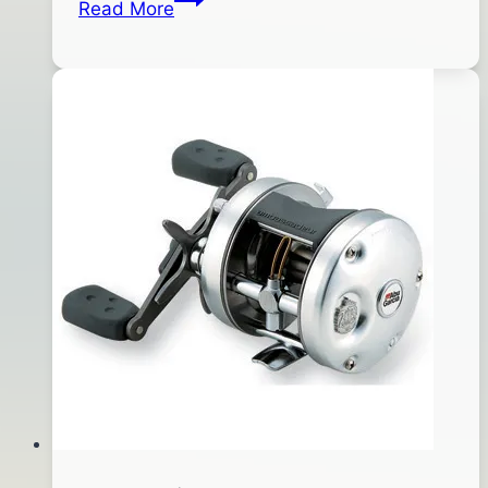
Read More
28
ST-
日
46
2015
三
年
叉
03
鉤
月
04
日