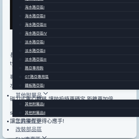
pro-
年
海水路亞區Ⅰ
shop
08
海水路亞區Ⅱ
月
海水路亞區Ⅲ
13
海水路亞區Ⅳ
日
淡水路亞區Ⅰ
2015
淡水路亞區Ⅱ
長62mm .重量6.0g.磁力固定重心移動 suspend
年
淡水路亞區Ⅲ
type .原廠搭配 #8 號三叉鉤.
11
路亞專用鉤
月
專攻1.5~2.5m內深度的bass.可緩慢卻擬真的的入
GT路亞專用區
18
水泳姿.大幅降低魚的戒心.
鐵板路亞區Ⅰ
日
其他附屬品
磁力式重心轉移.讓拋投時更穩定.距離更加倍.
其他附屬品Ⅰ
suspend 懸浮系統.可在淺水區中呈現不同的姿態.
其他附屬品Ⅱ
工具零配件
讓您的操作更得心應手!
改裝部品區