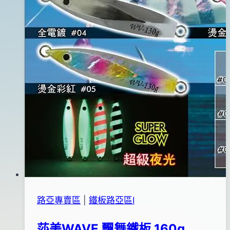
路亞專賣區
|
鐵板路亞區Ⅰ
莎美WAVE 飄舞鐵板 160g