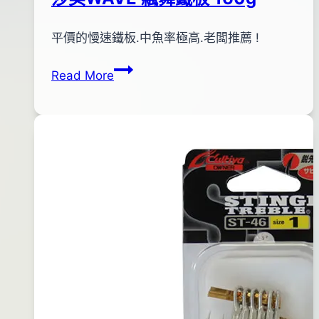
By
2014
平價的慢速鐵板.中魚率極高.老闆推薦 !
bc
pro-
年
莎
Read More
shop
11
美
月
WAVE
15
飄
日
舞
2015
鐵
年
板
07
160g
月
16
日