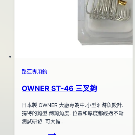
路亞專用鉤
OWNER ST-46 三叉鉤
By
2013
日本製 OWNER 大廠專為中.小型洄游魚設計.
bc
pro-
年
獨特的鉤型.倒鉤角度. 位置和厚度都經過不斷
shop
06
測試研發. 可大幅…
月
OWNER