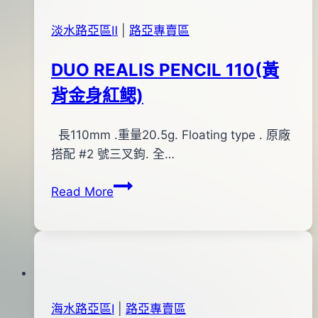
淡水路亞區Ⅱ
|
路亞專賣區
DUO REALIS PENCIL 110(黃
背金身紅鳃)
By
2015
長110mm .重量20.5g. Floating type . 原廠
bc
pro-
年
搭配 #2 號三叉鉤. 全…
shop
08
DUO
Read More
月
REALIS
13
PENCIL
日
110(黃
2015
背
年
金
11
身
月
海水路亞區Ⅰ
|
路亞專賣區