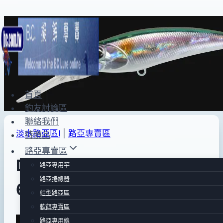
Skip
to
content
首頁
釣友討論區
聯絡我們
淡水路亞區Ⅰ
|
路亞專賣區
特價品
路亞專賣區
DUO REALIS SHAD
路亞專用竿
路亞捲線器
62DR(全餌色)
蛙型路亞區
軟餌專賣區
By
2015
bc
路亞專用線