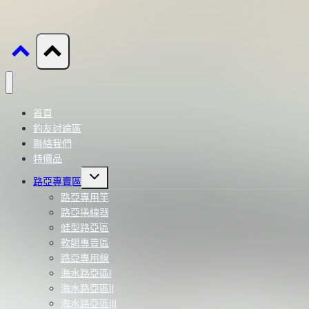
首頁
釣友討論區
聯絡我們
特價品
Toggle
路亞專賣區
child
menu
路亞專用竿
路亞捲線器
蛙型路亞區
軟餌專賣區
路亞專用線
海水路亞區Ⅰ
海水路亞區Ⅱ
海水路亞區Ⅲ