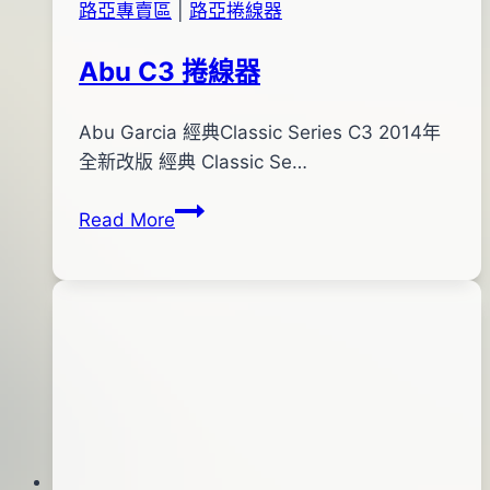
路亞專賣區
|
路亞捲線器
Abu C3 捲線器
By
2013
Abu Garcia 經典Classic Series C3 2014年
bc
pro-
年
全新改版 經典 Classic Se…
shop
06
Abu
Read More
月
C3
28
捲
日
線
2016
器
年
03
月
31
日