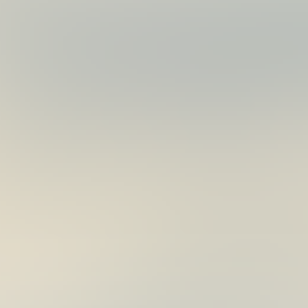
路
月
亞-
28
BP
日