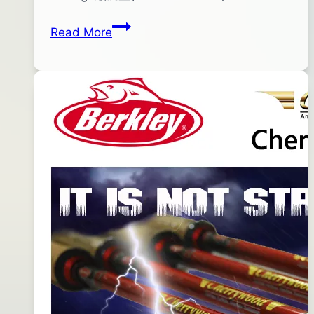
shop
08
Yozuri
Read More
月
EBA
01
SHAD
日
緩
2016
沉
年
型
06
米
月
諾
07
(粉
日
背
銀
腹)