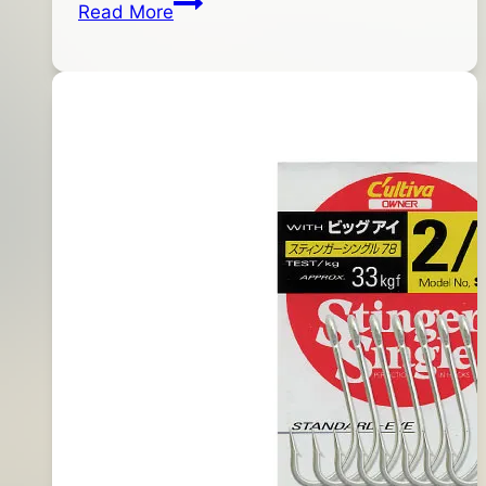
Palms
Read More
shop
01
Slow
月
Blatt
11
L
日
慢
2019
速
年
鐵
01
板
月
16
日