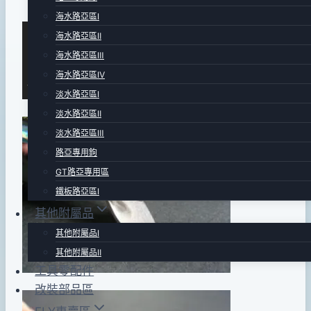
海水路亞區Ⅰ
By
2013
bc
海水路亞區Ⅱ
pro-
年
海水路亞區Ⅲ
shop
01
海水路亞區Ⅳ
月
淡水路亞區Ⅰ
03
淡水路亞區Ⅱ
日
淡水路亞區Ⅲ
2016
路亞專用鉤
年
GT路亞專用區
07
鐵板路亞區Ⅰ
月
其他附屬品
19
其他附屬品Ⅰ
日
其他附屬品Ⅱ
工具零配件
改裝部品區