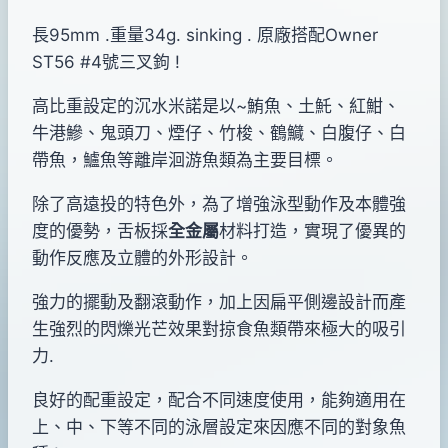
長95mm .重量34g. sinking . 原廠搭配Owner
ST56 #4號三叉鉤 !
高比重設定的沉水米諾是以~鮪魚、土魠、紅魽、
牛港鰺、鬼頭刀、煙仔、竹梭、鶴鱵、白腹仔、白
帶魚，鱸魚等離岸洄游魚類為主要目標。
除了高遠投的特色外，為了增強泳型動作及本體強
度的優勢，舌板採
全金屬
材料打造，實現了優異的
動作反應及立體的外形設計。
強力的擺動及翻滾動作，加上因扁平側邊設計而產
生強烈的閃爍光芒效果對掠食魚類帶來極大的吸引
力.
良好的配重設定，配合不同速度使用，能夠適用在
上、中、下等不同的泳層設定來因應不同的對象魚