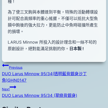
種 !
為了使三叉鉤與本體達到平衡，特殊的活動轉環設
計可配合高頻率的重心搖擺，不僅可以抵抗大型魚
類中鉤後的強大拉力，更能防止中魚時碰撞所產生
的損壞。
LARUS Minnow 所投入的設計理念和一絲不茍的
原創設計，絕對能滿足挑剔的你。
日本製 !
文
Previous
DUO Larus Minnow 95/34(透明藍背銀身沙丁
章
魚)GHN0147
導
Next
覽
DUO Larus Minnow 95/34 (翠綠背銀身)