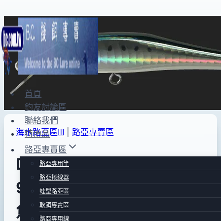
Skip
to
content
首頁
釣友討論區
聯絡我們
海水路亞區Ⅲ
|
路亞專賣區
特價品
路亞專賣區
DUO Larus Minnow
路亞專用竿
路亞捲線器
95/34(藍背黑點銀身沙丁
蛙型路亞區
軟餌專賣區
魚)S11
路亞專用線