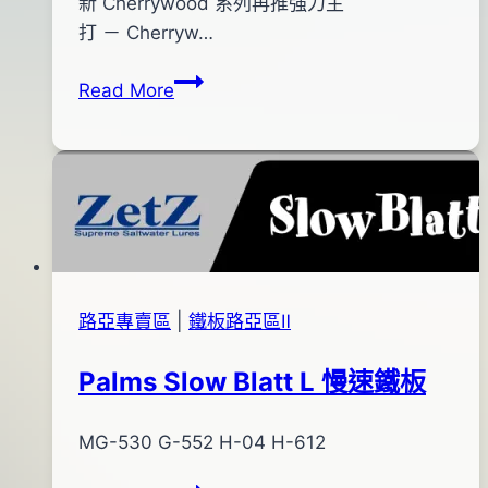
pro-
年
新 Cherrywood 系列再推強力主
shop
03
打 － Cherryw…
月
Berkley
Read More
01
Cherrywood
日
雷
2015
魚
年
竿
09
月
04
日
路亞專賣區
|
鐵板路亞區Ⅱ
Palms Slow Blatt L 慢速鐵板
By
2016
MG-530 G-552 H-04 H-612
bc
pro-
年