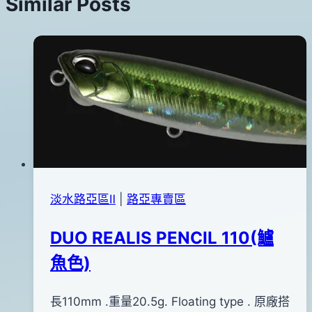
Similar Posts
淡水路亞區Ⅱ
|
路亞專賣區
DUO REALIS PENCIL 110(鱸
魚色)
By
2013
長110mm .重量20.5g. Floating type . 原廠搭
bc