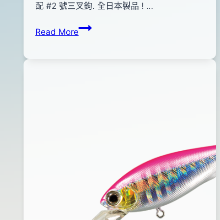
pro-
年
配 #2 號三叉鉤. 全日本製品 ! …
shop
01
DUO
Read More
月
REALIS
04
PENCIL
日
110(鱸
2015
魚
年
色)
11
月
10
日