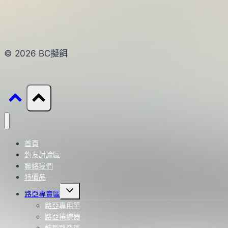
© 2026 BC擬餌
首頁
釣友討論區
聯絡我們
特價品
Toggle
路亞專賣區
child
menu
路亞專用竿
路亞捲線器
蛙型路亞區