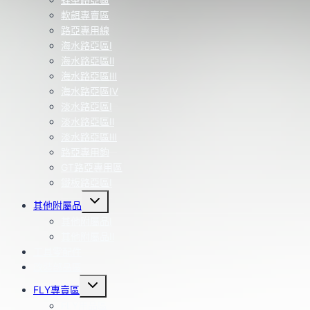
軟餌專賣區
路亞專用線
海水路亞區Ⅰ
海水路亞區Ⅱ
海水路亞區Ⅲ
海水路亞區Ⅳ
淡水路亞區Ⅰ
淡水路亞區Ⅱ
淡水路亞區Ⅲ
路亞專用鉤
GT路亞專用區
鐵板路亞區Ⅰ
Toggle
其他附屬品
child
menu
其他附屬品Ⅰ
其他附屬品Ⅱ
工具零配件
改裝部品區
Toggle
FLY專賣區
child
menu
FLY用品區