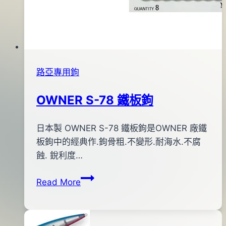
路亞專用鉤
OWNER S-78 鐵板鉤
By
2013
日本製 OWNER S-78 鐵板鉤是OWNER 廠鐵
bc
pro-
年
板鉤中的經典作.鉤骨粗.不變形.耐海水.不腐
shop
06
蝕. 銳利度…
月
OWNER
Read More
29
S-
日
78
2015
鐵
年