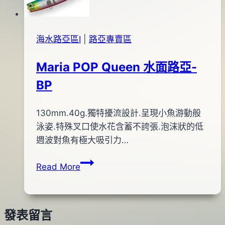
板
03
鉤
月
04
海水路亞區Ⅰ
|
路亞專賣區
日
Maria POP Queen 水面路亞-
BP
By
2012
130mm.40g.獨特擾流設計.呈現小魚游動般
bc
pro-
年
泳姿.特殊叉口使水花含蓄不誇張.泡沫狀的低
shop
04
週波對魚有極大吸引力…
月
Maria
Read More
11
POP
日
Queen
2014
水
年
發表留言
面
04