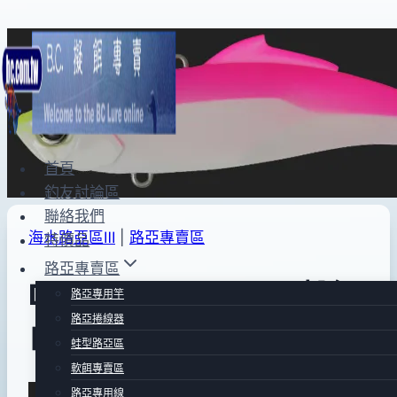
Skip
to
content
首頁
釣友討論區
聯絡我們
海水路亞區Ⅲ
|
路亞專賣區
特價品
路亞專賣區
DUO Bay RUF V-90(粉紅
路亞專用竿
路亞捲線器
白夜光)
蛙型路亞區
軟餌專賣區
By
2013
bc
路亞專用線