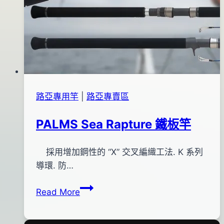
路亞專用竿
|
路亞專賣區
PALMS Sea Rapture 鐵板竿
By
2014
採用增加鋼性的 “X” 交叉編織工法. K 系列
bc
pro-
年
導環. 防…
shop
10
PALMS
Read More
月
Sea
14
Rapture
日