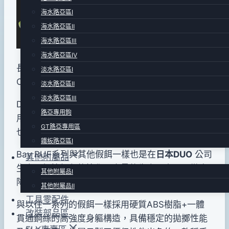
pro-
年
海水路亞區Ⅰ
shop
01
海水路亞區Ⅱ
月
海水路亞區Ⅲ
04
海水路亞區Ⅳ
日
長90mm .重量38g. Floating type . 原廠搭配
淡水路亞區Ⅰ
2017
Owner ST46 #4 號三叉鉤.
全日本製品
!
淡水路亞區Ⅱ
年
淡水路亞區Ⅲ
DUO Bay RUF V-90 顫泳型假餌是最適合初學者使
08
路亞專用鉤
用的假餌，因為使用容易、飛行距離遠，價格平實
月
GT路亞專用區
也是一個重要的性能考量。
29
鐵板路亞區Ⅰ
日
Bay RUF系列與其他假餌一樣也是在
日本DUO
公司
其他附屬品
生產，根據顏色的簡化及大量的生產，實現了徹底
其他附屬品Ⅰ
降低成本卻合理價格的設定。
其他附屬品Ⅱ
工具零配件
與以往一系列的假餌一樣採用硬質ABS樹脂+一體
改裝部品區
貫通鋼絲的高強度身軀構造，具備穩定的拋擲性能