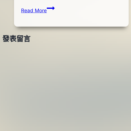
01
TIEMCO-
Read More
月
genesis
14
黑
日
鯛
2014
發表留言
專
年
用
04
蝦
月
形
28
路
日
亞-03