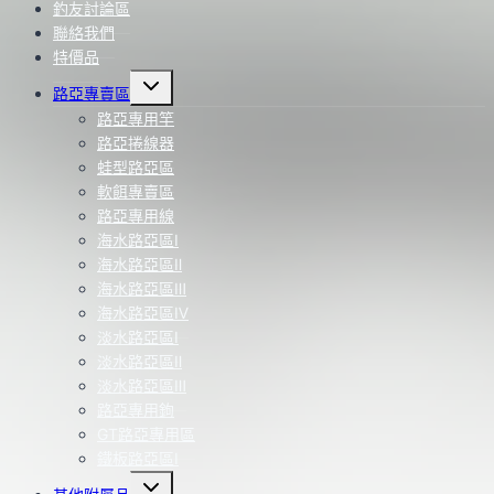
釣友討論區
聯絡我們
特價品
Toggle
路亞專賣區
child
menu
路亞專用竿
路亞捲線器
蛙型路亞區
軟餌專賣區
路亞專用線
海水路亞區Ⅰ
海水路亞區Ⅱ
海水路亞區Ⅲ
海水路亞區Ⅳ
淡水路亞區Ⅰ
淡水路亞區Ⅱ
淡水路亞區Ⅲ
路亞專用鉤
GT路亞專用區
鐵板路亞區Ⅰ
Toggle