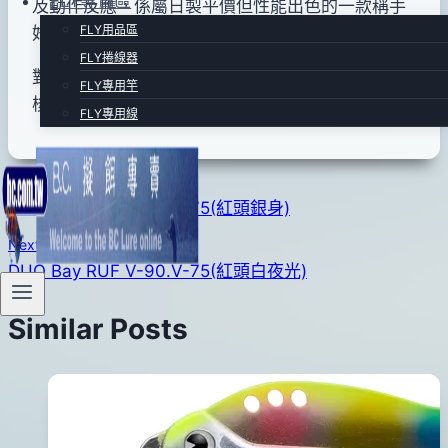
FLY專賣區
及動作反應，係屬日製平價但性能出色的一款稱手
FLY用品區
好使用的顫泳型假餌。
FLY捲線器
對象魚為~白帶魚、土魠魚、海鱸魚、煙仔魚、竹
FLY專用竿
梭、牛港鰺等.
FLY專用線
文
Previous
DUO Bay RUF V-90.V-75(紅頭銀身)
章
Next
導
DUO Bay RUF V-90.V-75(紅頭白夜光)
覽
Similar Posts