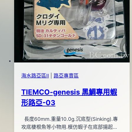
海水路亞區Ⅱ
|
路亞專賣區
TIEMCO-genesis 黑鯛專用蝦
形路亞-03
By
2012
長度60mm.重量10.0g.沉底型(Sinking).專
anna
年
攻底棲根魚等小物用.模仿蝦子在底部揚起…