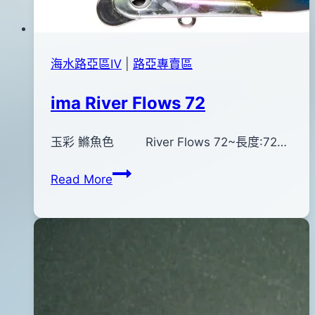
海水路亞區Ⅳ
|
路亞專賣區
ima River Flows 72
By
2015
玉彩 鰷魚色 River Flows 72~長度:72…
bc
pro-
年
ima
Read More
shop
07
River
月
Flows
29
72
日