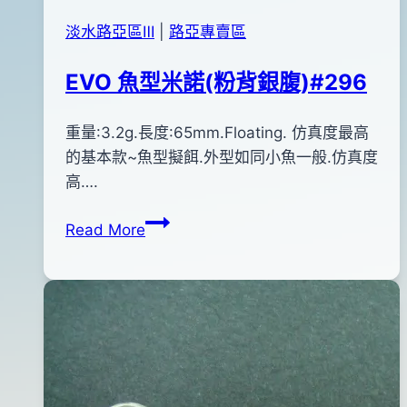
淡水路亞區Ⅲ
|
路亞專賣區
EVO 魚型米諾(粉背銀腹)#296
By
2014
重量:3.2g.長度:65mm.Floating. 仿真度最高
bc
pro-
年
的基本款~魚型擬餌.外型如同小魚一般.仿真度
shop
05
高….
月
EVO
Read More
09
魚
日
型
2015
米
年
諾
04
(粉
月
背
01
銀
日