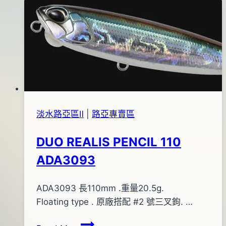
鐵
2016
板
年
竿
05
月
06
日
淡水路亞區Ⅱ
|
路亞專賣區
DUO REALIS PENCIL 110
ADA3093
By
2017
ADA3093 長110mm .重量20.5g.
bc
pro-
年
Floating type . 原廠搭配 #2 號三叉鉤. …
shop
06
DUO