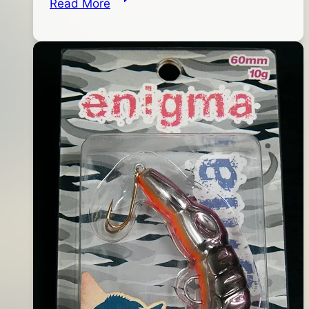
Read More
月
REALIS
14
PENCIL
日
110
ADA3093