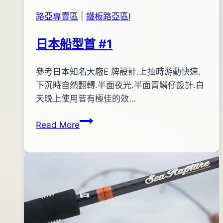
路亞專賣區
|
鐵板路亞區Ⅰ
日本船型首 #1
By
2012
參考日本知名大廠E 牌設計.上抽時游動快速.
bc
pro-
年
下沉時自然翻轉.半面夜光.半面青鱗仔設計.白
shop
04
天晚上使用皆有極佳的效…
月
日
Read More
12
本
日
船
2013
型
年
首
02
#1
月
04
日