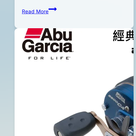
月
DUO
Read More
28
REALIS
日
SPINNERBAIT
G1