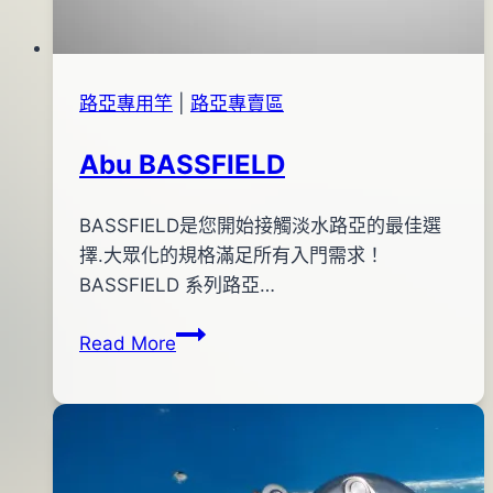
路亞專用竿
|
路亞專賣區
Abu BASSFIELD
By
2018
BASSFIELD是您開始接觸淡水路亞的最佳選
bc
pro-
年
擇.大眾化的規格滿足所有入門需求！
shop
07
BASSFIELD 系列路亞…
月
Abu
Read More
14
BASSFIELD
日