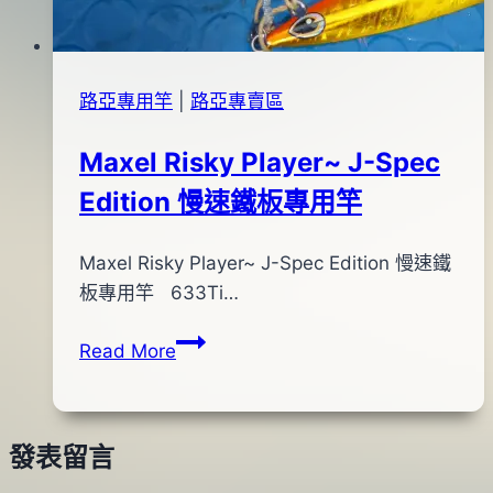
路亞專用竿
|
路亞專賣區
Maxel Risky Player~ J-Spec
Edition 慢速鐵板專用竿
By
2014
Maxel Risky Player~ J-Spec Edition 慢速鐵
bc
pro-
年
板專用竿 633Ti…
shop
12
Maxel
Read More
月
Risky
12
Player~
日
J-
2016
發表留言
Spec
年
Edition