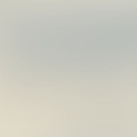
03
慢
月
速
31
鐵
日
板
專
用
竿