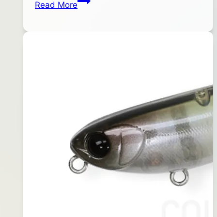
Read More
月
C4
28
捲
日
線
2015
器
年
06
月
13
日