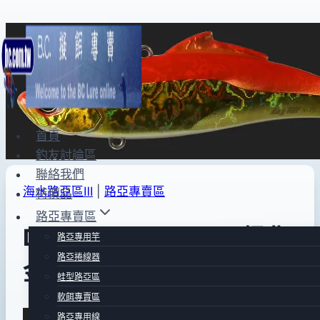
Skip
to
content
首頁
釣友討論區
聯絡我們
海水路亞區Ⅲ
|
路亞專賣區
特價品
路亞專賣區
DUO Bay RUF V-90(橘背
路亞專用竿
路亞捲線器
金身)
蛙型路亞區
軟餌專賣區
By
2013
bc
路亞專用線