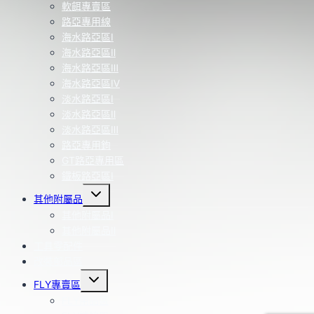
軟餌專賣區
路亞專用線
海水路亞區Ⅰ
海水路亞區Ⅱ
海水路亞區Ⅲ
海水路亞區Ⅳ
淡水路亞區Ⅰ
淡水路亞區Ⅱ
淡水路亞區Ⅲ
路亞專用鉤
GT路亞專用區
鐵板路亞區Ⅰ
Toggle
其他附屬品
child
menu
其他附屬品Ⅰ
其他附屬品Ⅱ
工具零配件
改裝部品區
Toggle
FLY專賣區
child
menu
FLY用品區