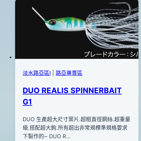
70MDF
2016
魚
年
型
07
米
月
諾
19
(MCC4054)
日
淡水路亞區Ⅰ
|
路亞專賣區
DUO REALIS SPINNERBAIT
G1
By
2017
DUO 生產超大尺寸葉片.超粗直徑鋼絲.超重量
bc
pro-
年
級.搭配超大鉤.所有超出非常規標準規格要求
shop
06
下製作的~ DUO R…