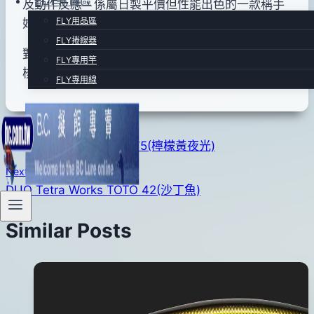
FLY專賣區
及動作反應，係屬日製平價但性能出色的一款稱手
FLY用品區
好使用的顫泳型假餌。
FLY捲線器
對象魚為~白帶魚、土魠魚、海鱸魚、煙仔魚、竹
FLY專用竿
梭、牛港鰺等.
FLY專用線
文
Previous
DUO Bay RUF V-90.V-75(檸檬黃夜光)
章
Next
導
DUO Tetra Works TOTO 42(沙丁魚)
覽
Similar Posts