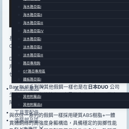
pro-
年
海水路亞區Ⅰ
shop
01
海水路亞區Ⅱ
月
海水路亞區Ⅲ
04
海水路亞區Ⅳ
日
長90mm .重量38g. Floating type . 原廠搭配
淡水路亞區Ⅰ
2015
Owner ST46 #4 號三叉鉤.
全日本製品
!
淡水路亞區Ⅱ
年
淡水路亞區Ⅲ
DUO Bay RUF V-90 顫泳型假餌是最適合初學者使
11
路亞專用鉤
用的假餌，因為使用容易、飛行距離遠，價格平實
月
GT路亞專用區
也是一個重要的性能考量。
10
鐵板路亞區Ⅰ
日
Bay RUF系列與其他假餌一樣也是在
日本DUO
公司
其他附屬品
生產，根據顏色的簡化及大量的生產，實現了徹底
其他附屬品Ⅰ
降低成本卻合理價格的設定。
其他附屬品Ⅱ
工具零配件
與以往一系列的假餌一樣採用硬質ABS樹脂+一體
改裝部品區
貫通鋼絲的高強度身軀構造，具備穩定的拋擲性能