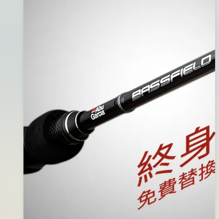
月
Dog~493
03
日