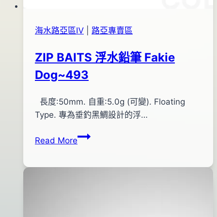
海水路亞區Ⅳ
|
路亞專賣區
ZIP BAITS 浮水鉛筆 Fakie
Dog~493
By
2015
長度:50mm. 自重:5.0g (可變). Floating
bc
pro-
年
Type. 專為垂釣黑鯛設計的浮…
shop
09
ZIP
Read More
月
BAITS
21
浮
日
水
2017
鉛
年
筆
06
Fakie