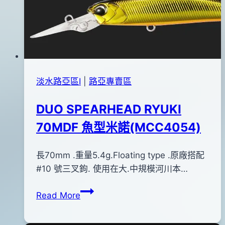
淡水路亞區Ⅰ
|
路亞專賣區
DUO SPEARHEAD RYUKI
70MDF 魚型米諾(MCC4054)
By
2015
長70mm .重量5.4g.Floating type .原廠搭配
bc
pro-
年
#10 號三叉鉤. 使用在大.中規模河川本…
shop
12
DUO
Read More
月
SPEARHEAD
20
RYUKI
日