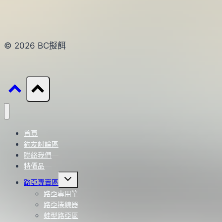
© 2026 BC擬餌
首頁
釣友討論區
聯絡我們
特價品
Toggle
路亞專賣區
child
menu
路亞專用竿
路亞捲線器
蛙型路亞區