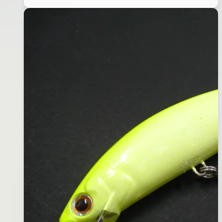
亮
2015
片
年
擬
03
餌
月
17
日