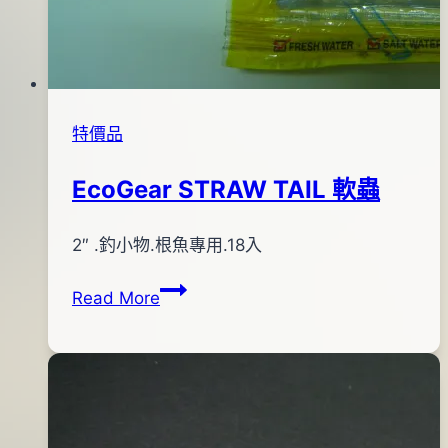
特價品
EcoGear STRAW TAIL 軟蟲
By
2012
2″ .釣小物.根魚專用.18入
bc
pro-
年
EcoGear
Read More
shop
02
STRAW
月
TAIL
02
軟
日
蟲
2012
年