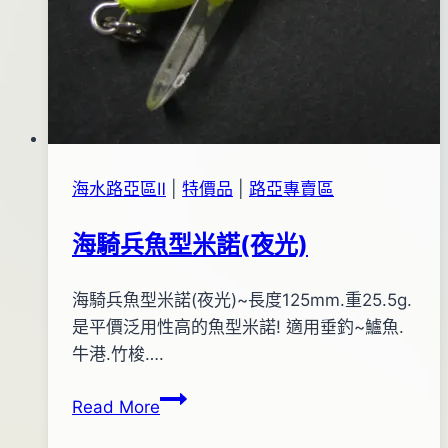
海水路亞區Ⅱ
|
特價品
|
路亞專賣區
海騎兵魚型米諾(夜光)
By
2012
海騎兵魚型米諾(夜光)~長度125mm.重25.5g.
bc
pro-
年
是平價泛用性高的魚型米諾! 適用垂釣~鱸魚.
shop
11
牛港.竹梭….
月
海
Read More
23
騎
日