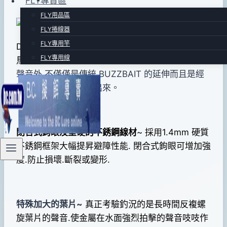
FLY專賣區
FLY用品區
By
2014
bc
FLY捲線器
pro-
年
FLY專用竿
Deps HUGE BUZZBAIT 的開發是為了專門針對亞
shop
07
FLY專用線
馬遜象魚和大型魚虎而開發設計。
除了追求力量和
月
聲音外.不僅僅是傳統 BUZZBAIT 的延伸而且是經
17
過層層的考驗而設計出來。
日
2016
年
閉合式鉤眼及堅硬的不銹鋼線材
~
採用1.4mm 硬質
06
不銹鋼框架大幅提昇避障性能.
閉合式鉤眼可增加強
月
度.防止損壞.斷裂或變形.
07
日
特殊加大的葉片~
真正考驗釣況的是長時間反複螺
旋葉片的聲音.使金屬在水面強烈拍擊的聲音吱吱作