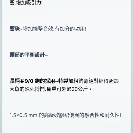
響.增加吸引力!
響珠
~增加撞擊音效.有加分的功用!
頭部的平衡設計
~
長柄＃9/0 鉤的採用
~特製加粗鉤骨絕
對經得起跟
大魚的殊死搏鬥.負重可超過20公斤。
1.5×0.5 mm 的高級
矽膠裙優異的融合性和耐久性!