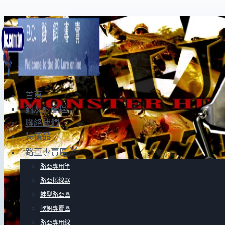
Skip
to
content
首頁
釣友討論區
聯絡我們
特價品
路亞專賣區
路亞專用竿
路亞捲線器
蛙型路亞區
軟餌專賣區
路亞專用線