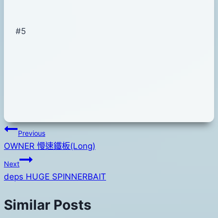
#5
文
Previous
OWNER 慢速鐵板(Long)
章
Next
導
deps HUGE SPINNERBAIT
覽
Similar Posts