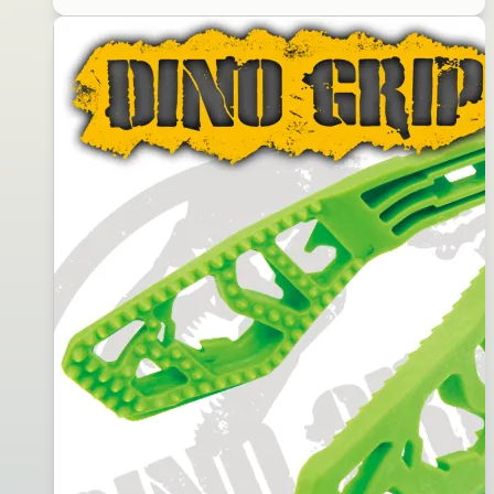
兵
2012
魚
年
型
11
米
月
諾
23
(夜
日
光)