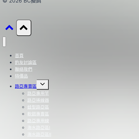
© 2026 BC擬餌
首頁
釣友討論區
聯絡我們
特價品
Toggle
路亞專賣區
child
menu
路亞專用竿
路亞捲線器
蛙型路亞區
軟餌專賣區
路亞專用線
海水路亞區Ⅰ
海水路亞區Ⅱ