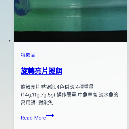
特價品
旋轉亮片擬餌
By
2014
旋轉亮片型擬餌.4色供應.4種重量
bc
pro-
年
(14g.11g.7g.5g) 操作簡單.中魚率高.淡水魚的
shop
05
萬用餌! 對象魚…
月
旋
Read More
09
轉
日