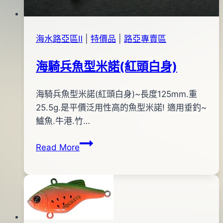
海水路亞區Ⅱ
|
特價品
|
路亞專賣區
海騎兵魚型米諾(紅頭白身)
By
2012
海騎兵魚型米諾(紅頭白身)~長度125mm.重
bc
pro-
年
25.5g.是平價泛用性高的魚型米諾! 適用垂釣~
shop
11
鱸魚.牛港.竹…
月
海
Read More
22
騎
日
兵
2012
魚
年
型
11
米
月
諾