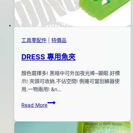
工具零配件
|
特價品
DRESS 專用魚夾
By
2015
顏色選擇多! 黑暗中可外加夜光棒~顯眼.好標
bc
pro-
年
示! 夾頭可收納.不佔空間! 側邊可當刮鱗器使
shop
04
用.一物兩用! &n…
月
DRESS
Read More
13
專
日
用
2016
魚
年