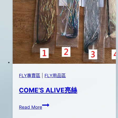
FLY專賣區
|
FLY用品區
COME’S ALIVE亮絲
COME’S
By
2012
anna
Read More
ALIVE
年