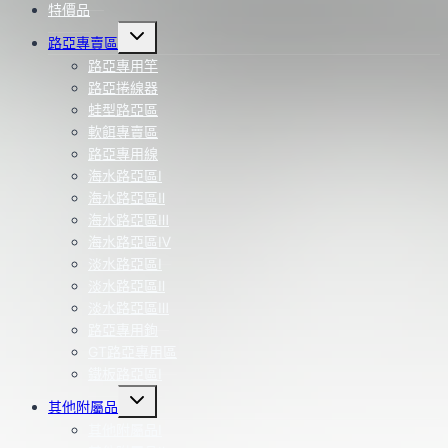
特價品
Toggle
路亞專賣區
child
menu
路亞專用竿
路亞捲線器
蛙型路亞區
軟餌專賣區
路亞專用線
海水路亞區Ⅰ
海水路亞區Ⅱ
海水路亞區Ⅲ
海水路亞區Ⅳ
淡水路亞區Ⅰ
淡水路亞區Ⅱ
淡水路亞區Ⅲ
路亞專用鉤
GT路亞專用區
鐵板路亞區Ⅰ
Toggle
其他附屬品
child
menu
其他附屬品Ⅰ