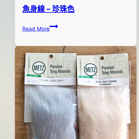
魚身線 – 珍珠色
魚
By
2012
anna
Read More
身
年
線
02
–
月
珍
14
珠
日
色
2012
年
02
月
14
日