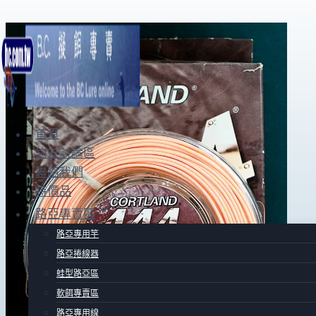
Skip
to
content
首頁
釣友討論區
聯絡我們
特價品
路亞專賣區
路亞專用竿
路亞捲線器
蛙型路亞區
軟餌專賣區
路亞專用線