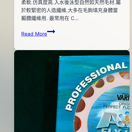
By
2012
柔軟.仿真度高.入水後泳型自然如天然毛材.屬
anna
年
於較緊密的人造纖維.大多在毛鉤填充身體當
02
軀體纖維用. 最常用在 C…
月
POLAR
Read More
25
FIBRE
日
軀
2016
體
年
纖
03
維
月
人
18
造
日
絲