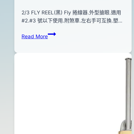
By
2011
2/3 FLY REEL(黑) Fly 捲線器.外型搶眼.適用
anna
年
#2.#3 號以下使用.附煞車.左右手可互換.塑…
12
2/3
Read More
月
FLY
20
REEL(黑)
日
2020
年
12
月
04
日