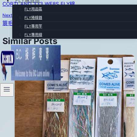
FLY專賣區
CORTLAND 333 WF8S FLY線
25
章
FLY用品區
日
Next
FLY捲線器
導
2012
簑毛
FLY專用竿
年
覽
FLY專用線
05
Similar Posts
月
31
日