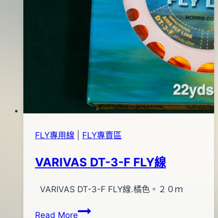
FLY專用線
|
FLY專賣區
VARIVAS DT-3-F FLY線
By
2012
VARIVAS DT-3-F FLY線.橘色。２０ｍ
anna
年
VARIVAS
Read More
02