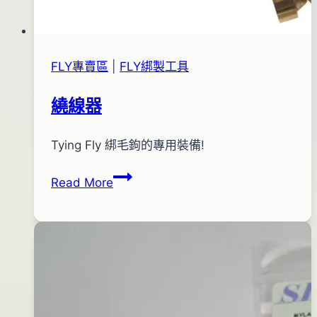
FLY專賣區
|
FLY綁製工具
繞線器
By
2012
Tying Fly 綁毛鉤的專用裝備!
anna
年
繞
Read More
02
線
月
器
08
日
2016
年
05
月