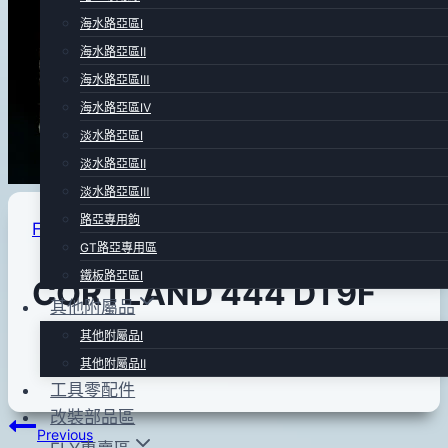
海水路亞區Ⅰ
海水路亞區Ⅱ
海水路亞區Ⅲ
海水路亞區Ⅳ
淡水路亞區Ⅰ
淡水路亞區Ⅱ
淡水路亞區Ⅲ
路亞專用鉤
FLY專用線
|
FLY專賣區
GT路亞專用區
鐵板路亞區Ⅰ
CORTLAND 444 DT9F
其他附屬品
其他附屬品Ⅰ
By
2012
anna
其他附屬品Ⅱ
年
工具零配件
02
改裝部品區
文
Previous
月