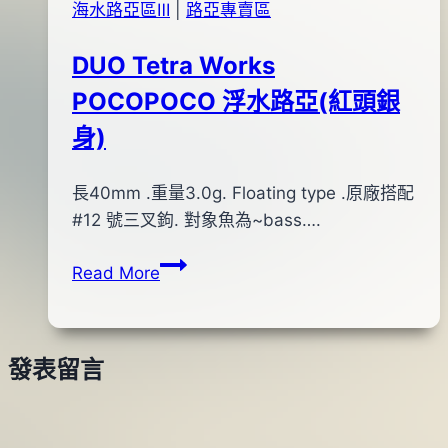
海水路亞區Ⅲ
|
路亞專賣區
DUO Tetra Works
POCOPOCO 浮水路亞(紅頭銀
身)
By
2015
長40mm .重量3.0g. Floating type .原廠搭配
bc
pro-
年
#12 號三叉鉤. 對象魚為~bass….
shop
03
DUO
Read More
月
Tetra
31
Works
日
POCOPOCO
2015
發表留言
浮
年
水
11
路
月