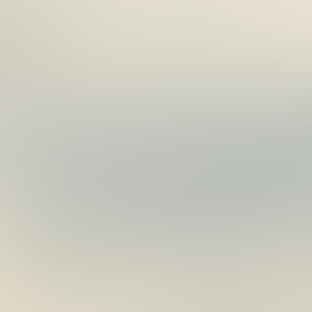
亞
03
(紅
日
頭
銀
身)