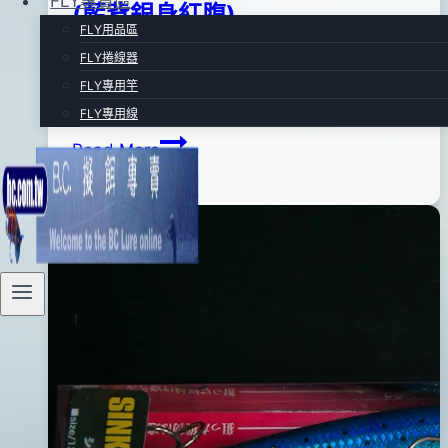
FLY專賣區
(藍背銀身紅腹)
FLY用品區
FLY捲線器
By
2012
Yozuri EBA SHAD 緩沉型米諾 長度50mm.重
bc
FLY專用竿
pro-
年
量4.0g. 緩沉型(SLOW SINKING)….
FLY專用線
shop
08
Yozuri
Read More
月
EBA
01
SHAD
日
緩
2016
沉
年
型
06
米
月
諾
07
(藍
日
背
銀
身