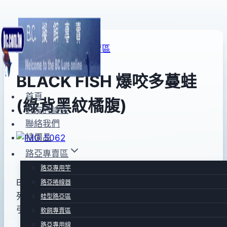
Skip
to
蛙型路亞區
|
路亞專賣區
content
BLACK FISH 爆咬多蔓蛙
首頁
(綠背黑紋橘腹)
釣友討論區
聯絡我們
特價品
By
2013
bc
pro-
年
路亞專賣區
shop
08
路亞專用竿
月
BLACK FISH 黑魚多蔓噪音式路亞-爆咬多蔓蛙系
路亞捲線器
16
列.22g.65mm .搭配噪音式葉片對魚虎有致力的吸
蛙型路亞區
日
引力!
軟餌專賣區
路亞專用線