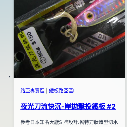
路亞專賣區
|
鐵板路亞區Ⅰ
夜光刀流快沉-岸拋擊投鐵板 #2
By
2013
參考日本知名大廠S 牌設計.獨特刀狀造型切水
bc