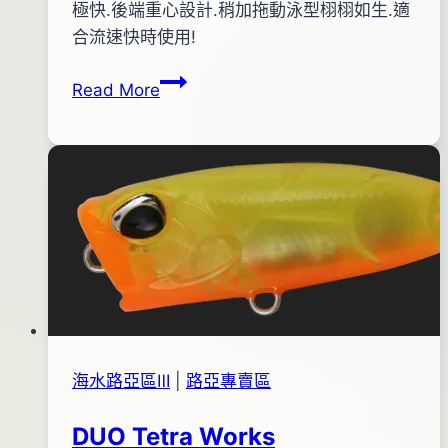
pro-
年
極快.後端重心設計.稍加拖動泳型栩栩如生.適
shop
06
合流速快時使用!
月
夜
Read More
20
光
日
刀
流
快
沉-
岸
拋
擊
投
鐵
板
海水路亞區Ⅲ
|
路亞專賣區
#2
DUO Tetra Works