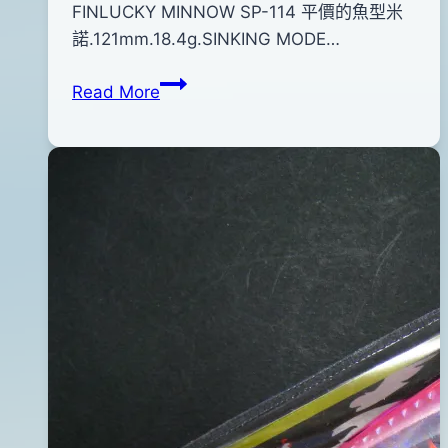
By
2012
FINLUCKY MINNOW SP-114 平價的魚型米
anna
年
諾.121mm.18.4g.SINKING MODE…
01
FINLUCKY
Read More
月
MINNOW
16
SP-
日
114
2012
魚
年
型
09
米
月
諾
10
(藍
日
身
紅
腹)