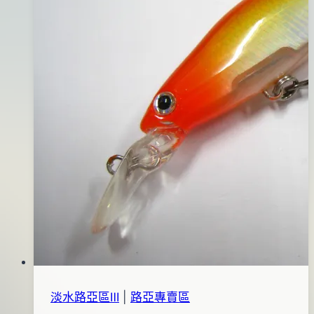
橘
腹)
淡水路亞區Ⅲ
|
路亞專賣區