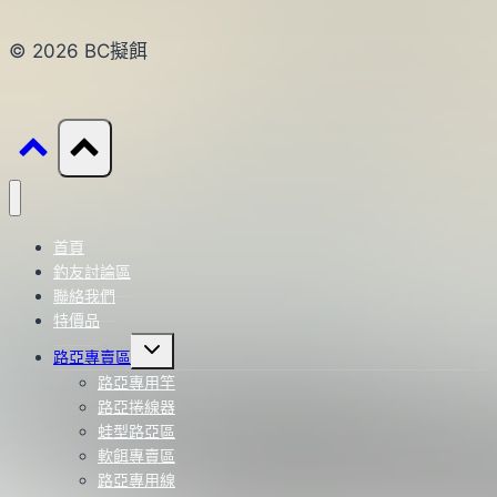
© 2026 BC擬餌
首頁
釣友討論區
聯絡我們
特價品
Toggle
路亞專賣區
child
menu
路亞專用竿
路亞捲線器
蛙型路亞區
軟餌專賣區
路亞專用線