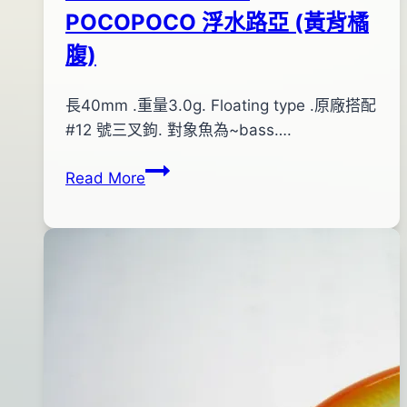
POCOPOCO 浮水路亞 (黃背橘
腹)
By
2015
長40mm .重量3.0g. Floating type .原廠搭配
bc
pro-
年
#12 號三叉鉤. 對象魚為~bass….
shop
08
DUO
Read More
月
Tetra
13
Works
日
POCOPOCO
2015
浮
年
水
11
路
月
亞
03
(黃
日
背