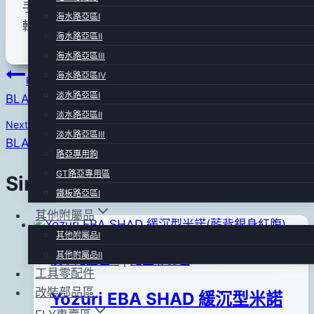
手工製作.天然木製品.尾部雙鉤外加鋼絲防纏設計可
海水路亞區Ⅰ
輕易穿越水草沼澤區.打虎的不二選擇 !
海水路亞區Ⅱ
海水路亞區Ⅲ
文
海水路亞區Ⅳ
Previous
淡水路亞區Ⅰ
BLACK FISH 爆咬多蔓蛙(橘背黑紋黃腹)
章
淡水路亞區Ⅱ
Next
導
淡水路亞區Ⅲ
BLACK FISH 爆咬多蔓蛙(粉黃背黑紋黃腹)
路亞專用鉤
覽
GT路亞專用區
Similar Posts
鐵板路亞區Ⅰ
其他附屬品
其他附屬品Ⅰ
其他附屬品Ⅱ
淡水路亞區Ⅲ
|
路亞專賣區
工具零配件
改裝部品區
Yozuri EBA SHAD 緩沉型米諾