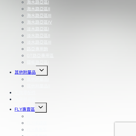
海水路亞區Ⅰ
海水路亞區Ⅱ
海水路亞區Ⅲ
海水路亞區Ⅳ
淡水路亞區Ⅰ
淡水路亞區Ⅱ
淡水路亞區Ⅲ
路亞專用鉤
GT路亞專用區
鐵板路亞區Ⅰ
Toggle
其他附屬品
child
menu
其他附屬品Ⅰ
其他附屬品Ⅱ
工具零配件
改裝部品區
Toggle
FLY專賣區
child
menu
FLY用品區
FLY捲線器
FLY專用竿