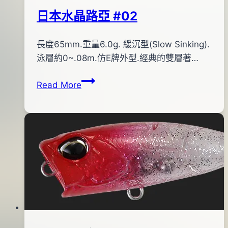
日本水晶路亞 #02
By
2012
長度65mm.重量6.0g. 緩沉型(Slow Sinking).
bc
pro-
年
泳層約0~.08m.仿E牌外型.經典的雙層著…
shop
07
日
Read More
月
本
26
水
日
晶
2016
路
年
亞
05
#02
月
06
日