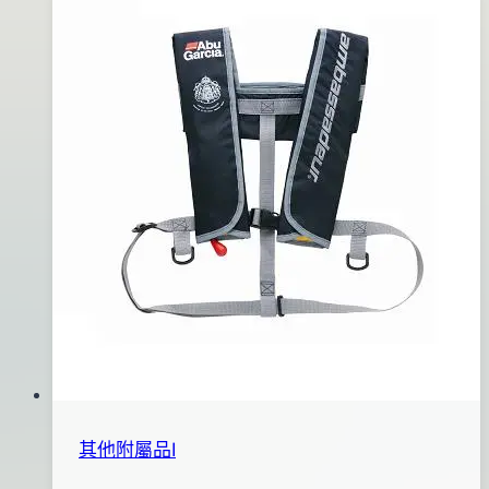
袖
2016
套
年
06
月
14
日
其他附屬品Ⅰ