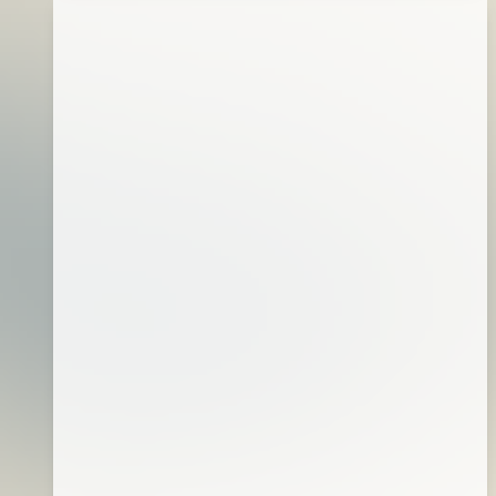
0023
2016
岸
年
拋
06
鐵
月
板
17
腰
日
肩
包
(附
加
鐵
板
袋)