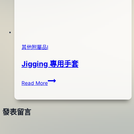
其他附屬品Ⅰ
Jigging 專用手套
Jigging
By
2015
bc
Read More
專
pro-
年
用
shop
04
手
月
發表留言
套
13
日
2016