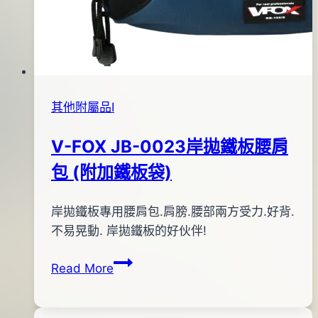
其他附屬品Ⅰ
V-FOX JB-0023岸拋鐵板腰肩
包 (附加鐵板袋)
By
2013
岸拋鐵板專用腰肩包.肩膀.腰部兩方受力.好背.
bc
pro-
年
不易晃動. 岸拋鐵板的好伙伴!
shop
12
V-
Read More
月
FOX
04
JB-
日