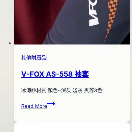
其他附屬品Ⅰ
V-FOX AS-558 袖套
By
2014
冰涼紗材質.顏色~深灰.淺灰.黑等3色!
bc
pro-
年
V-
Read More
shop
04
FOX
月
AS-
03
558
日