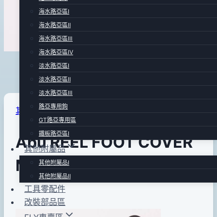
海水路亞區Ⅰ
海水路亞區Ⅱ
海水路亞區Ⅲ
海水路亞區Ⅳ
淡水路亞區Ⅰ
淡水路亞區Ⅱ
淡水路亞區Ⅲ
路亞專用鉤
其他附屬品Ⅰ
GT路亞專用區
鐵板路亞區Ⅰ
Abu REEL FOOT COVER
其他附屬品
M 捲線器腳套
其他附屬品Ⅰ
其他附屬品Ⅱ
工具零配件
By
2017
bc
改裝部品區
pro-
年