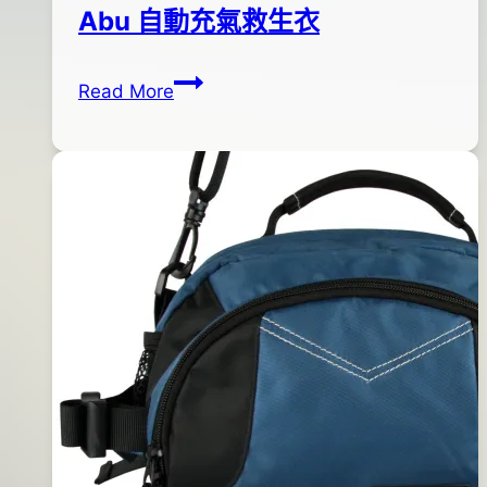
Abu 自動充氣救生衣
Abu
By
2013
bc
Read More
自
pro-
年
動
shop
06
充
月
氣
28
救
日
生
2016
衣
年
06
月
14
日