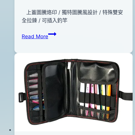
By
2015
上蓋圖騰烙印 / 獨特圖騰風設計 / 特殊雙安
bc
pro-
年
全拉鍊 / 可插入釣竿
shop
07
V-
Read More
月
FOX
16
VC-
日
313
2016
木
年
蝦
06
袋
月
12
14
孔
日