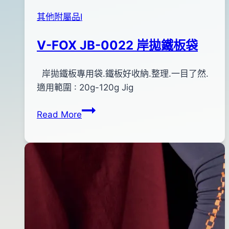
其他附屬品Ⅰ
V-FOX JB-0022 岸拋鐵板袋
By
2013
岸拋鐵板專用袋.鐵板好收納.整理.一目了然.
bc
pro-
年
適用範圍 : 20g-120g Jig
shop
12
V-
Read More
月
FOX
04
JB-
日
0022
2016
岸
年
拋
06
鐵
月
板
14
袋
日