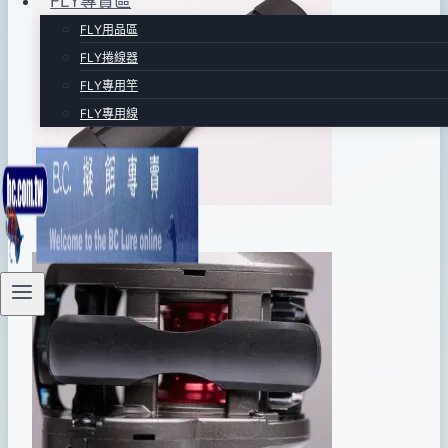
FLY專賣區
shop
06
FLY用品區
月
FLY捲線器
14
FLY專用竿
日
FLY專用線