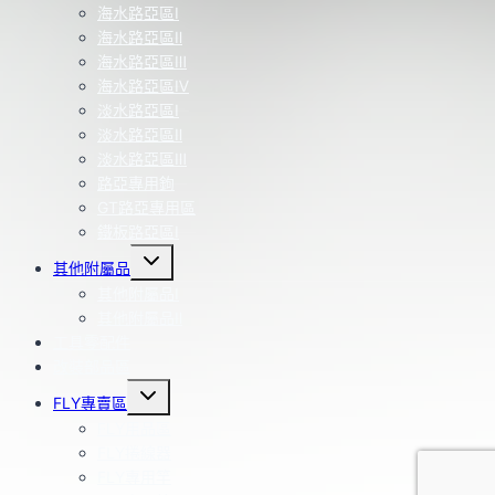
海水路亞區Ⅰ
海水路亞區Ⅱ
海水路亞區Ⅲ
海水路亞區Ⅳ
淡水路亞區Ⅰ
淡水路亞區Ⅱ
淡水路亞區Ⅲ
路亞專用鉤
GT路亞專用區
鐵板路亞區Ⅰ
Toggle
其他附屬品
child
menu
其他附屬品Ⅰ
其他附屬品Ⅱ
工具零配件
改裝部品區
Toggle
FLY專賣區
child
menu
FLY用品區
FLY捲線器
FLY專用竿