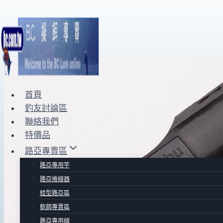
Skip
to
content
首頁
釣友討論區
聯絡我們
特價品
路亞專賣區
路亞專用竿
路亞捲線器
蛙型路亞區
軟餌專賣區
路亞專用線