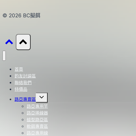
© 2026 BC擬餌
首頁
釣友討論區
聯絡我們
特價品
Toggle
路亞專賣區
child
menu
路亞專用竿
路亞捲線器
蛙型路亞區
軟餌專賣區
路亞專用線