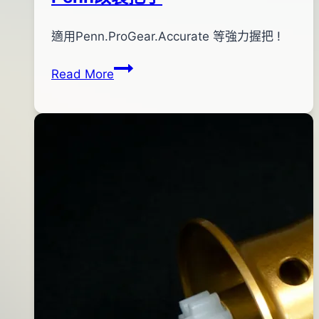
By
2011
適用Penn.ProGear.Accurate 等強力握把 !
bc
pro-
年
Penn
Read More
shop
12
改
月
裝
24
把
日
手
2016
年
05
月
02
日