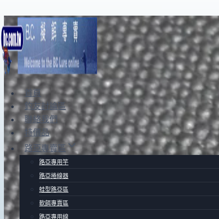
Skip
to
content
首頁
釣友討論區
聯絡我們
特價品
路亞專賣區
路亞專用竿
路亞捲線器
蛙型路亞區
軟餌專賣區
路亞專用線