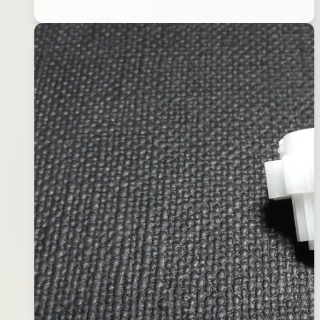
日
瓷
2018
珠
年
培
11
林
月
01
日