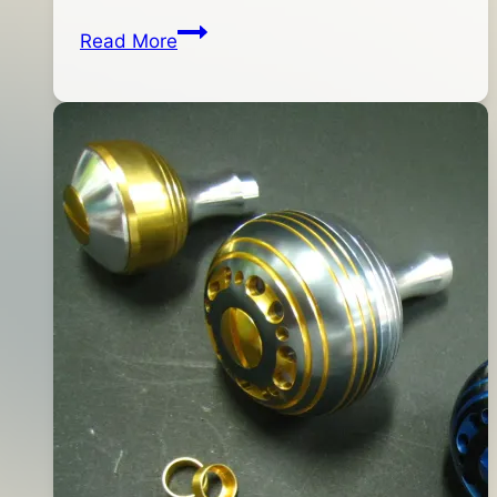
月
Abu
Read More
22
5500
日
微
2015
物
年
拋
04
投
月
(淺)
13
線
日
杯