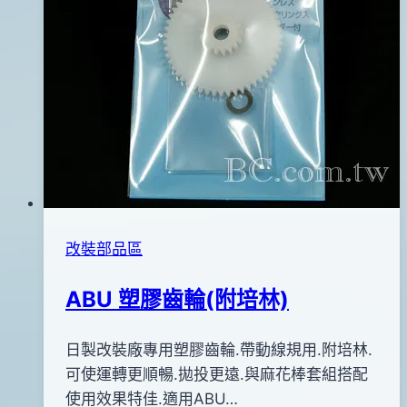
改裝部品區
ABU 塑膠齒輪(附培林)
By
2011
日製改裝廠專用塑膠齒輪.帶動線規用.附培林.
bc
pro-
年
可使運轉更順暢.拋投更遠.與麻花棒套組搭配
shop
12
使用效果特佳.適用ABU…