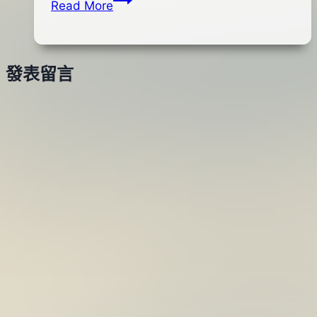
Read More
月
研
13
改
日
裝
發表留言
握
丸