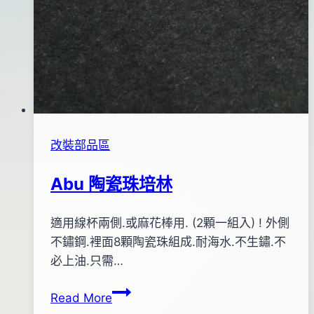
改裝部品區
Abu 陶瓷珠培林
By
2012
適用線杯兩側.或麻花棒用. (2顆一組入) ! 外側
bc
pro-
年
不鏽鋼.裡面8顆陶瓷珠組成.耐海水.不生鏽.不
shop
01
必上油.只需…
月
Abu
Read More
06
陶