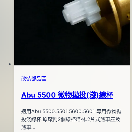
改裝部品區
Abu 5500 微物拋投(淺)線杯
By
2011
適用Abu 5500.5501.5600.5601 專用微物拋
bc
pro-
年
投淺線杯.原廠附2個線杯培林.2片式煞車座及
shop
12
煞車…