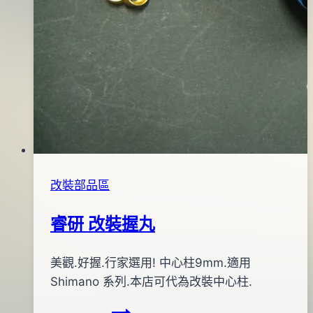
改裝部品區
睿研 改裝握丸
By
2015
美觀.好握.行家選用! 中心柱9mm.適用
bc
pro-
年
Shimano 系列.本店可代為改裝中心柱.
shop
04
睿