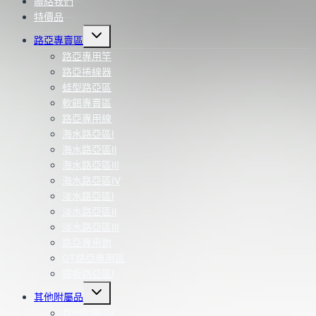
聯絡我們
特價品
Toggle
路亞專賣區
child
menu
路亞專用竿
路亞捲線器
蛙型路亞區
軟餌專賣區
路亞專用線
海水路亞區Ⅰ
海水路亞區Ⅱ
海水路亞區Ⅲ
海水路亞區Ⅳ
淡水路亞區Ⅰ
淡水路亞區Ⅱ
淡水路亞區Ⅲ
路亞專用鉤
GT路亞專用區
鐵板路亞區Ⅰ
Toggle
其他附屬品
child
menu
其他附屬品Ⅰ