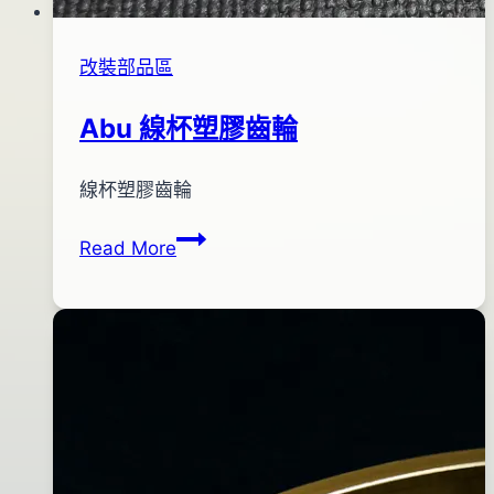
改裝部品區
Abu 線杯塑膠齒輪
By
2012
線杯塑膠齒輪
bc
pro-
年
Abu
Read More
shop
01
線
月
杯
06
塑
日
膠
2018
齒
年
輪
12
月
29