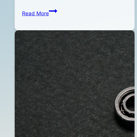
月
ABU
Read More
24
塑
日
膠
2015
齒
年
輪
04
(附
月
培
13
林)
日