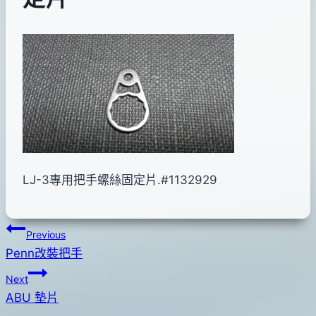
By
2011
anna
年
12
月
30
日
2016
年
LJ-3專用把手螺絲固定片.#1132929
05
月
文
02
Previous
日
Penn改裝把手
章
Next
導
ABU 墊片