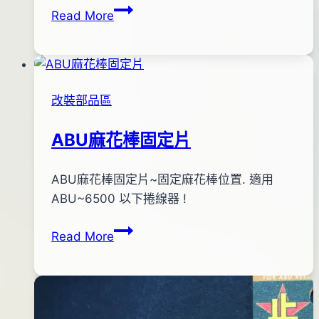
ABU
Read More
30
墊
日
片
2012
年
07
改裝部品區
月
12
ABU麻花棒固定片
日
By
2011
ABU麻花棒固定片~固定麻花棒位置. 適用
anna
年
ABU~6500 以下捲線器 !
12
ABU
Read More
月
麻
30
花
日
棒
2016
固
年