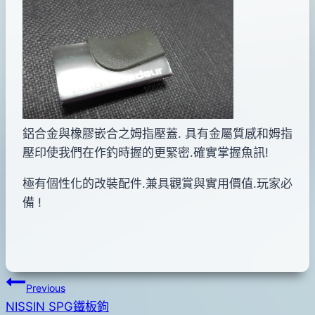
By
2011
anna
年
12
月
31
日
2016
鋁合金與橡膠嵌合之姆指壓蓋. 具有金屬質感和姆指
年
壓印使我們在作釣時握的更緊密.確實掌握魚訊!
05
月
極有個性化的改裝配件.兼具觀賞與實用價值.玩家必
02
備 !
日
文
Previous
NISSIN SPG鐵板鉤