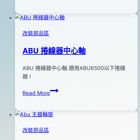
強
日
力
握
把
改裝部品區
(金
屬
ABU 捲線器中心軸
握
丸)
By
2011
ABU 捲線器中心軸.適用ABU6500以下捲線
anna
年
器 !
12
ABU
Read More
月
捲
30
線
日
器
2016
中
年
改裝部品區
心
05