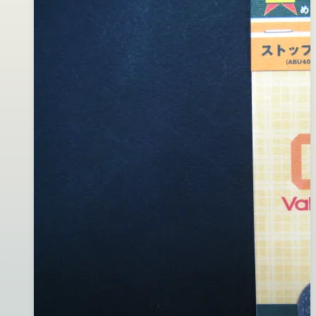
定
05
片
月
02
日