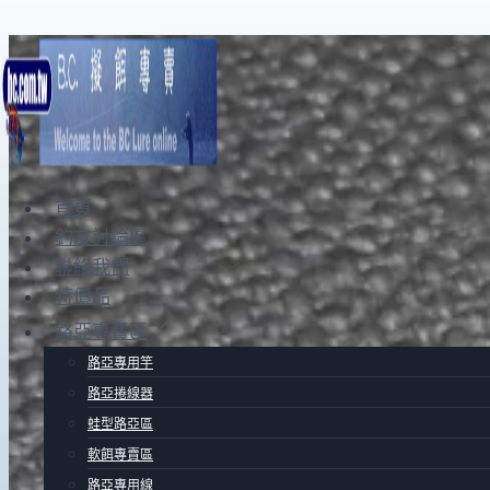
Skip
to
content
首頁
釣友討論區
聯絡我們
特價品
路亞專賣區
路亞專用竿
路亞捲線器
蛙型路亞區
軟餌專賣區
路亞專用線