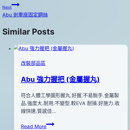
章
Next
導
Abu 剎車座固定鋼絲
覽
Similar Posts
改裝部品區
Abu 強力握把 (金屬握丸)
By
2012
符合人體工學圓形握丸.好握.不易脫手.金屬製
bc
pro-
年
品.強度大.耐用.不變型.較EVA 耐操.好施力.收
shop
08
線快速.質感佳…
月
Abu
Read More
15