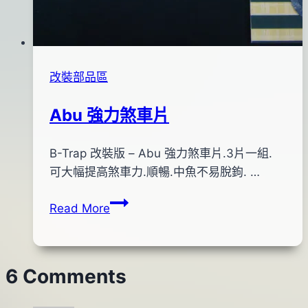
改裝部品區
Abu 強力煞車片
By
2012
B-Trap 改裝版 – Abu 強力煞車片.3片一組.
bc
pro-
年
可大幅提高煞車力.順暢.中魚不易脫鉤. …
shop
06
Abu
Read More
月
強
13
力
日
煞
2013
6 Comments
車
年
片
09