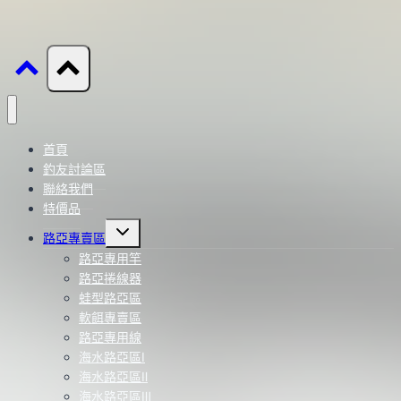
首頁
釣友討論區
聯絡我們
特價品
Toggle
路亞專賣區
child
menu
路亞專用竿
路亞捲線器
蛙型路亞區
軟餌專賣區
路亞專用線
海水路亞區Ⅰ
海水路亞區Ⅱ
海水路亞區Ⅲ