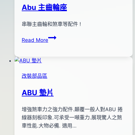
軸
月
Abu 主齒輪座
02
日
By
2012
串聯主齒輪和煞車等配件 !
bc
pro-
年
Abu
Read More
shop
01
主
月
齒
06
輪
日
座
2017
改裝部品區
年
08
ABU 墊片
月
25
By
2011
增強煞車力之強力配件.顛覆一般人對ABU 捲
anna
日
年
線器刻板印象.可承受一噸重力.展現驚人之煞
12
車性能.大物必備. 適用…
月