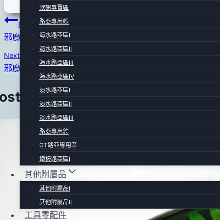
軟餌專賣區
年
文
路亞專用線
07
Previous
海水路亞區Ⅰ
月
邪魔鐵板(夜光紅斑馬)
章
海水路亞區Ⅱ
24
Next
導
日
海水路亞區Ⅲ
邪魔鐵板(夜光銀斑馬)
海水路亞區Ⅳ
覽
淡水路亞區Ⅰ
Posts
淡水路亞區Ⅱ
淡水路亞區Ⅲ
路亞專用鉤
GT路亞專用區
鐵板路亞區Ⅰ
其他附屬品
其他附屬品Ⅰ
其他附屬品Ⅱ
工具零配件