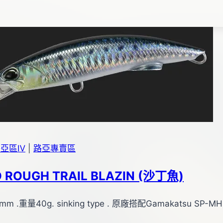
生
蟬
路亞區Ⅳ
|
路亞專賣區
 ROUGH TRAIL BLAZIN (沙丁魚)
m .重量40g. sinking type . 原廠搭配Gamakatsu SP-M