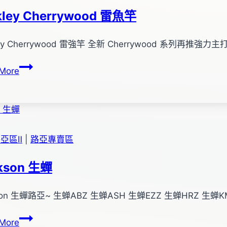
專
kley Cherrywood 雷魚竿
用
捲
ley Cherrywood 雷強竿 全新 Cherrywood 系列再推強力主打
線
器
Berkley
More
Cherrywood
雷
魚
竿
亞區Ⅱ
|
路亞專賣區
kson 生蟬
son 生蟬路亞~ 生蝉ABZ 生蝉ASH 生蝉EZZ 生蝉HRZ 生蝉
Jackson
More