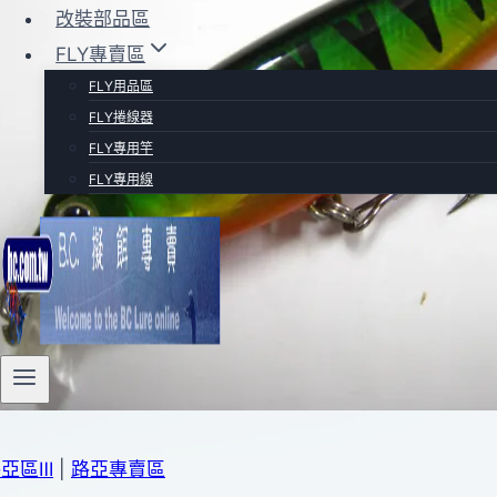
改裝部品區
FLY專賣區
FLY用品區
FLY捲線器
FLY專用竿
FLY專用線
亞區Ⅲ
|
路亞專賣區