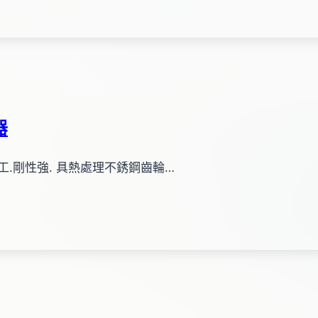
器
密加工.剛性強. 具熱處理不銹鋼齒輪…