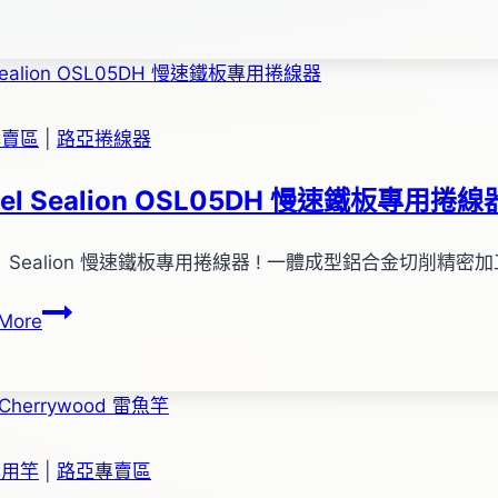
REALIS
JERKBAIT
120SP
SW
專賣區
|
路亞捲線器
el Sealion OSL05DH 慢速鐵板專用捲線
el Sealion 慢速鐵板專用捲線器 ! 一體成型鋁合金切削精
Maxel
More
Sealion
OSL05DH
慢
速
鐵
專用竿
|
路亞專賣區
板