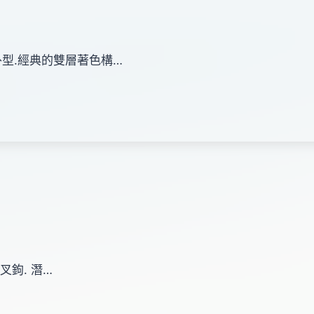
仿E牌外型.經典的雙層著色構…
號三叉鉤. 潛…