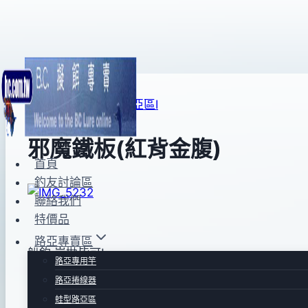
Skip
to
content
路亞專賣區
|
鐵板路亞區Ⅰ
邪魔鐵板(紅背金腹)
首頁
釣友討論區
By
2013
bc
聯絡我們
pro-
年
特價品
shop
10
路亞專賣區
月
船釣.岸拋皆可!
路亞專用竿
17
路亞捲線器
對象魚~白帶.煙仔虎.馬加剪.紅魽.鬼頭刀.鮪魚.土托.紅
日
蛙型路亞區
2015