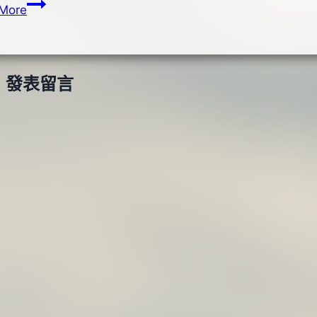
DUO
More
ROUGH
TRAIL
BLAZIN
(沙
發表留言
丁
魚)