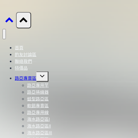
首頁
釣友討論區
聯絡我們
特價品
Toggle
路亞專賣區
child
menu
路亞專用竿
路亞捲線器
蛙型路亞區
軟餌專賣區
路亞專用線
海水路亞區Ⅰ
海水路亞區Ⅱ
海水路亞區Ⅲ