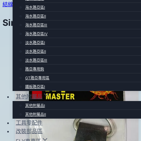
導
結線器(十字型)
月
海水路亞區Ⅰ
覽
30
海水路亞區Ⅱ
Similar Posts
日
海水路亞區Ⅲ
海水路亞區Ⅳ
淡水路亞區Ⅰ
淡水路亞區Ⅱ
淡水路亞區Ⅲ
路亞專用鉤
GT路亞專用區
鐵板路亞區Ⅰ
其他附屬品
其他附屬品Ⅰ
其他附屬品Ⅱ
工具零配件
改裝部品區