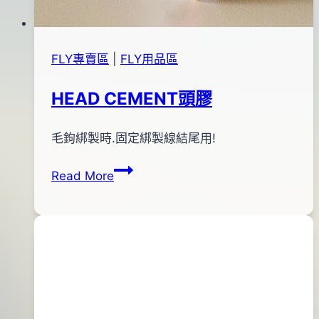
FLY專賣區
|
FLY用品區
HEAD CEMENT頭膠
By
2011
毛鉤綁製時.固定綁製線結尾用!
bc
pro-
年
HEAD
Read More
shop
12
CEMENT
月
頭
17
膠
日
2016
年
04
月