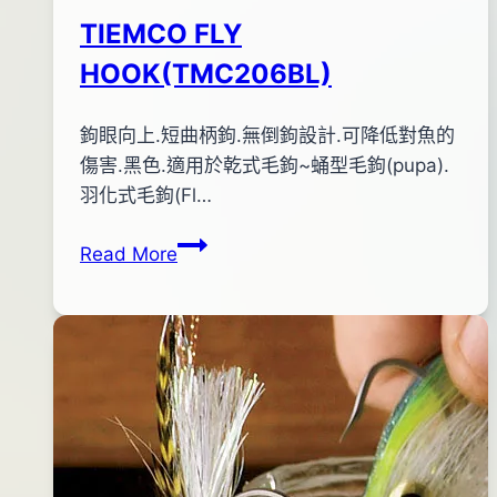
TIEMCO FLY
HOOK(TMC206BL)
By
2011
鉤眼向上.短曲柄鉤.無倒鉤設計.可降低對魚的
bc
pro-
年
傷害.黑色.適用於乾式毛鉤~蛹型毛鉤(pupa).
shop
12
羽化式毛鉤(Fl…
月
TIEMCO
Read More
17
FLY
日
HOOK(TMC206BL)
2016
年
04
月
08
日