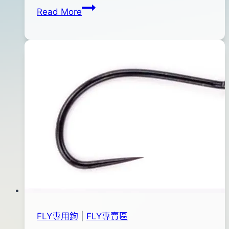
3M
By
2012
anna
Read More
WF
年
FLY
02
線
月
25
日
2016
年
05
月
06
日
FLY專用鉤
|
FLY專賣區