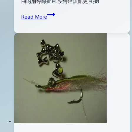
年
曲的前導線扯直.使傳達魚訊更直接!
12
前
Read More
月
導
20
線
日
矯
2020
直
年
器
12
月
04
日