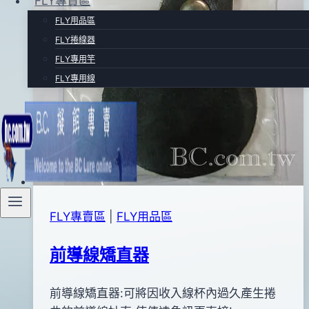
FLY專賣區
FLY用品區
FLY捲線器
FLY專用竿
FLY專用線
FLY專賣區
|
FLY用品區
前導線矯直器
By
2011
前導線矯直器:可將因收入線杯內過久產生捲
anna