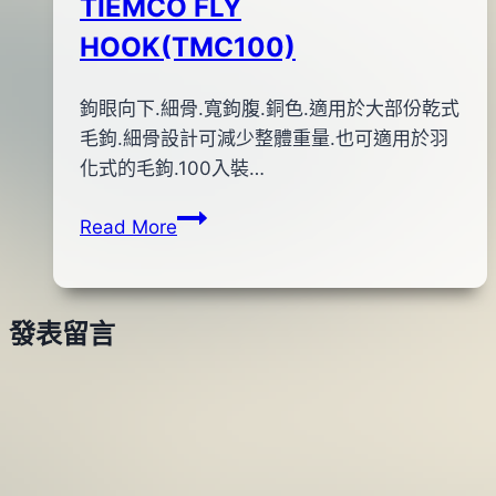
TIEMCO FLY
HOOK(TMC100)
By
2011
鉤眼向下.細骨.寬鉤腹.銅色.適用於大部份乾式
bc
pro-
年
毛鉤.細骨設計可減少整體重量.也可適用於羽
shop
12
化式的毛鉤.100入裝…
月
TIEMCO
Read More
19
FLY
日
HOOK(TMC100)
2018
年
發表留言
05
月
30
日