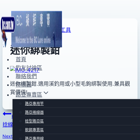
Skip
to
FLY專賣區
|
FLY綁製工具
content
迷你綁製鉗
首頁
釣友討論區
By
2012
bc
聯絡我們
pro-
年
迷你綁製鉗.適用溪釣用或小型毛鉤綁製使用.兼具觀
特價品
shop
10
賞價值!
路亞專賣區
月
26
路亞專用竿
日
路亞捲線器
文
Previous
2016
蛙型路亞區
捻線器(簡易式)
章
年
軟餌專賣區
Next
03
路亞專用線