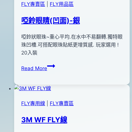
FLY專賣區
|
FLY用品區
啞鈴眼睛(凹面)-銀
By
2011
啞鈴狀眼珠~重心平均.在水中不易翻轉.獨特眼
anna
年
珠凹槽.可搭配眼珠貼紙更增質感. 玩家選用 !
12
20入裝
月
啞
Read More
23
鈴
日
眼
2020
睛
年
(凹
12
FLY專用線
|
FLY專賣區
面)-
月
銀
04
3M WF FLY線
日