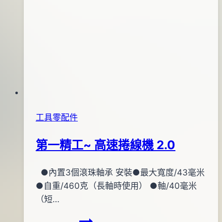
工具零配件
第一精工~ 高速捲線機 2.0
By
2014
●內置3個滾珠軸承 安裝●最大寬度/43毫米
bc
pro-
年
●自重/460克（長軸時使用） ●軸/40毫米
shop
06
（短…
月
第