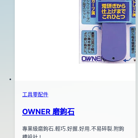
日
工具零配件
OWNER 磨鉤石
By
2013
專業級磨鉤石.輕巧.好握.好用.不易碎裂.附鉤
bc
pro-
年
槽設計 !