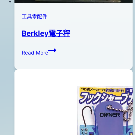
工具零配件
Berkley電子秤
Berkley
By
2012
anna
Read More
電
年
子
02
秤
月
06
日
2015
年
04
月
13