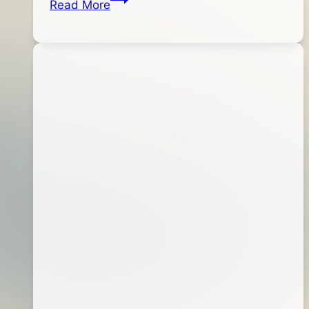
Read More
06
一
日
精
工
~
高
速
捲
線
機
2.0