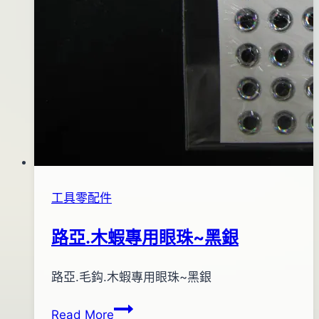
工具零配件
路亞.木蝦專用眼珠~黑銀
By
2012
路亞.毛鈎.木蝦專用眼珠~黑銀
bc
pro-
年
路
Read More
shop
06