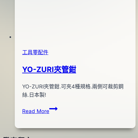
工具零配件
YO-ZURI夾管鉗
By
2012
YO-ZURI夾管鉗.可夾4種規格.兩側可裁剪鋼
anna
年
絲.日本製!
02
YO-
Read More
月
ZURI
06
夾
日
管
2016