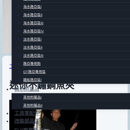
海水路亞區Ⅰ
海水路亞區Ⅱ
海水路亞區Ⅲ
海水路亞區Ⅳ
淡水路亞區Ⅰ
淡水路亞區Ⅱ
淡水路亞區Ⅲ
路亞專用鉤
工具零配件
GT路亞專用區
鐵板路亞區Ⅰ
迷你不鏽鋼魚夾
其他附屬品
其他附屬品Ⅰ
By
2012
anna
其他附屬品Ⅱ
年
工具零配件
02
改裝部品區
月