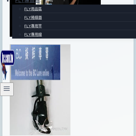
FLY專賣區
06
FLY用品區
日
FLY捲線器
2017
FLY專用竿
年
FLY專用線
03
月
28
日