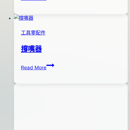
亞.
月
木
16
蝦
日
專
2017
工具零配件
用
年
眼
03
撐嘴器
珠
月
~
28
撐
By
2012
anna
黑
Read More
日
嘴
年
銀
器
02
月
06
日
2013
年
09