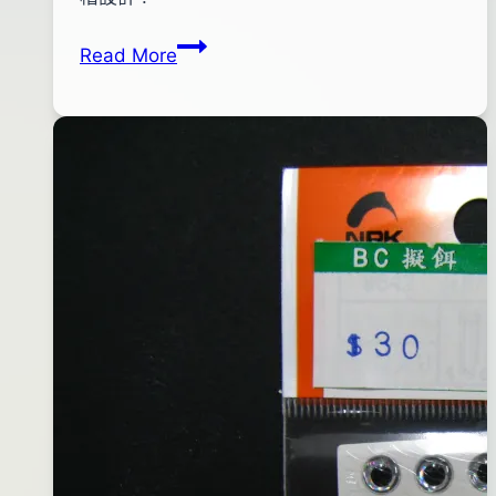
shop
09
OWNER
Read More
月
磨
02
鉤
日
石
2015
年
03
月
04
日