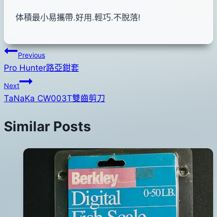
体積最小易攜帶.好用.輕巧.不脫落!
文
Previous
Pro Hunter路亞鉗套
章
Next
導
TaNaKa CW003T雙齒剪刀
覽
Similar Posts