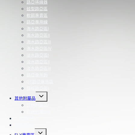
路亞捲線器
蛙型路亞區
軟餌專賣區
路亞專用線
海水路亞區Ⅰ
海水路亞區Ⅱ
海水路亞區Ⅲ
海水路亞區Ⅳ
淡水路亞區Ⅰ
淡水路亞區Ⅱ
淡水路亞區Ⅲ
路亞專用鉤
GT路亞專用區
鐵板路亞區Ⅰ
Toggle
其他附屬品
child
menu
其他附屬品Ⅰ
其他附屬品Ⅱ
工具零配件
改裝部品區
Toggle
FLY專賣區