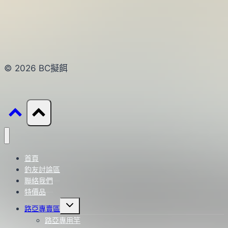
© 2026 BC擬餌
首頁
釣友討論區
聯絡我們
特價品
Toggle
路亞專賣區
child
menu
路亞專用竿