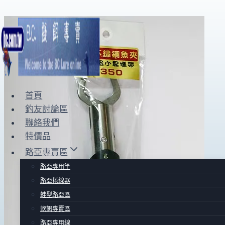
Skip
to
content
首頁
釣友討論區
聯絡我們
特價品
路亞專賣區
路亞專用竿
路亞捲線器
蛙型路亞區
軟餌專賣區
路亞專用線