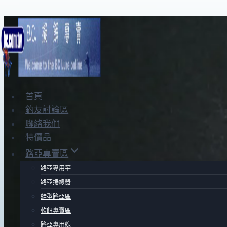
Skip
to
content
首頁
釣友討論區
聯絡我們
特價品
路亞專賣區
路亞專用竿
路亞捲線器
蛙型路亞區
軟餌專賣區
路亞專用線