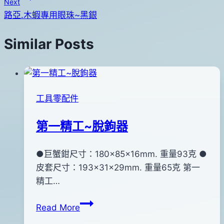
Next
導
路亞.木蝦專用眼珠~黑銀
覽
Similar Posts
工具零配件
第一精工~脫鉤器
By
2014
●巨蟹鉗尺寸：180×85×16mm. 重量93克 ●
bc
pro-
年
皮套尺寸：193×31×29mm. 重量65克 第一
shop
04
精工…
月
第
Read More
11
一
日