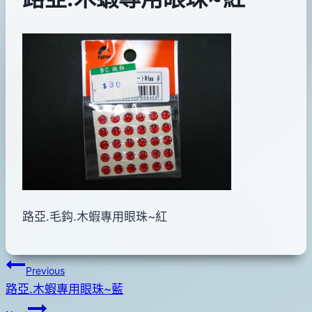
By
2012
bc
pro-
年
shop
06
月
16
日
2017
年
03
月
路亞.毛鈎.木蝦專用眼珠~紅
28
日
文
Previous
路亞.木蝦專用眼珠~藍
章