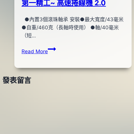
第一精工~ 高速捲線機 2.0
By
2014
●內置3個滾珠軸承 安裝●最大寬度/43毫米
bc
pro-
年
●自重/460克（長軸時使用） ●軸/40毫米
shop
06
（短…
月
第
Read More
06
一
日
精
工
發表留言
~
高
速
捲
線
機
2.0