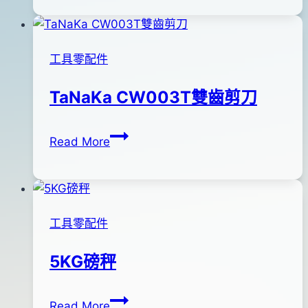
精
工
~
工具零配件
脫
鉤
TaNaKa CW003T雙齒剪刀
器
TaNaKa
By
2012
anna
Read More
CW003T
年
雙
02
齒
月
剪
06
工具零配件
刀
日
2013
5KG磅秤
年
09
5KG
By
2012
anna
月
Read More