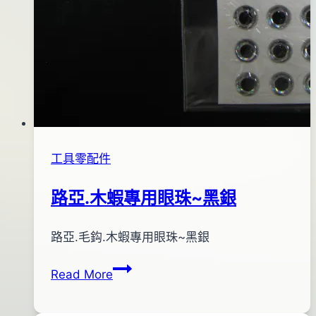
工具零配件
路亞.木蝦專用眼珠~黑銀
By
2012
路亞.毛鈎.木蝦專用眼珠~黑銀
bc
pro-
年
路
Read More
shop
06
亞.
月
木
16