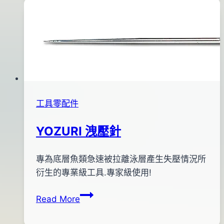
蝦
日
專
2017
用
年
眼
03
珠
月
~
28
黑
日
銀
工具零配件
YOZURI 洩壓針
By
2013
專為底層魚類急速被拉離泳層產生失壓情況所
bc
pro-
年
衍生的專業級工具.專家級使用!
shop
09
YOZURI
Read More
月
洩
02
壓