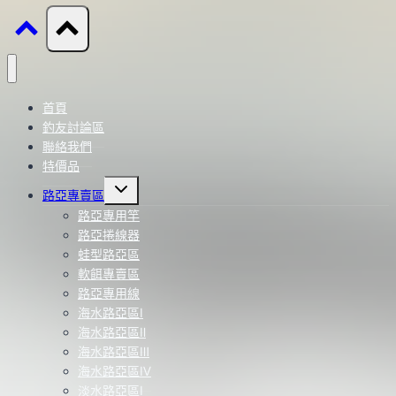
首頁
釣友討論區
聯絡我們
特價品
Toggle
路亞專賣區
child
menu
路亞專用竿
路亞捲線器
蛙型路亞區
軟餌專賣區
路亞專用線
海水路亞區Ⅰ
海水路亞區Ⅱ
海水路亞區Ⅲ
海水路亞區Ⅳ
淡水路亞區Ⅰ