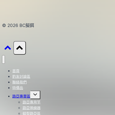
© 2026 BC擬餌
首頁
釣友討論區
聯絡我們
特價品
Toggle
路亞專賣區
child
menu
路亞專用竿
路亞捲線器
蛙型路亞區