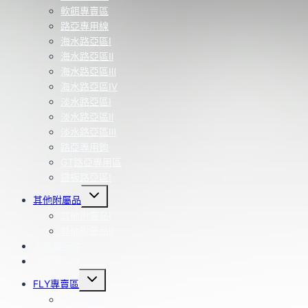
軟餌專賣區
路亞專用線
海水路亞區Ⅰ
海水路亞區Ⅱ
海水路亞區Ⅲ
海水路亞區Ⅳ
淡水路亞區Ⅰ
淡水路亞區Ⅱ
淡水路亞區Ⅲ
路亞專用鉤
GT路亞專用區
鐵板路亞區Ⅰ
Toggle
其他附屬品
child
menu
其他附屬品Ⅰ
其他附屬品Ⅱ
工具零配件
改裝部品區
Toggle
FLY專賣區
child
menu
FLY用品區