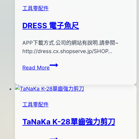
工具零配件
DRESS 電子魚尺
By
2015
APP下載方式.公司的網站有說明.請參閱~
bc
pro-
年
http://dress.cx.shopserve.jp/SHOP…
shop
04
DRESS
Read More
月
電
15
子
日
魚
2015
尺
年
工具零配件
06
月
TaNaKa K-28單齒強力剪刀
24
日
TaNaKa
By
2012
anna