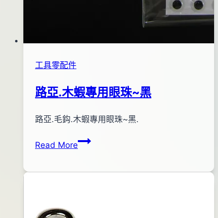
工具零配件
路亞.木蝦專用眼珠~黑
By
2012
路亞.毛鈎.木蝦專用眼珠~黑.
bc
pro-
年
路
Read More
shop
06
亞.
月
木
16
蝦
日
專
2017
用
年