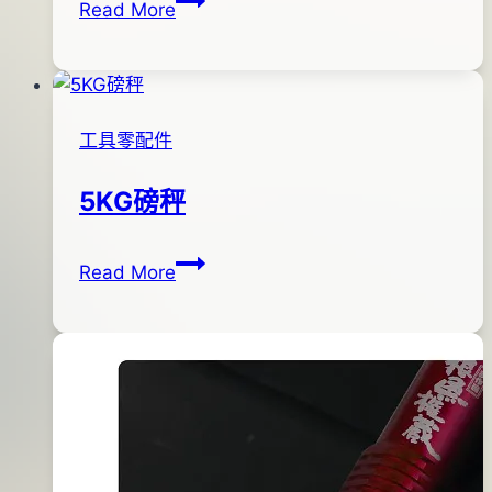
Read More
K-
年
28
02
單
月
齒
06
工具零配件
強
日
力
2013
5KG磅秤
剪
年
刀
09
5KG
By
2012
anna
月
Read More
磅
年
02
秤
02
日
月
06
日
2013
年