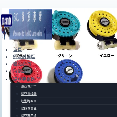
Skip
to
content
首頁
釣友討論區
聯絡我們
特價品
路亞專賣區
路亞專用竿
路亞捲線器
蛙型路亞區
軟餌專賣區
路亞專用線