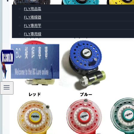
FLY專賣區
06
FLY用品區
日
FLY捲線器
2014
FLY專用竿
年
FLY專用線
11
月
28
日