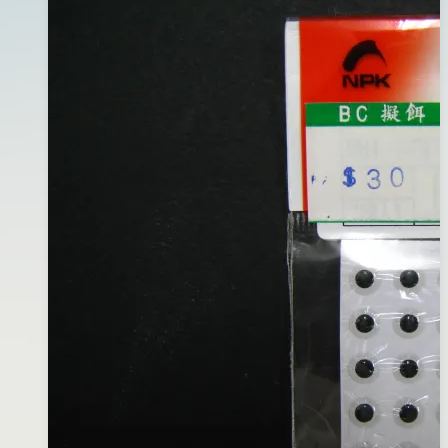
綁
03
製
月
線
04
(內
日
含
碳
纖
線)