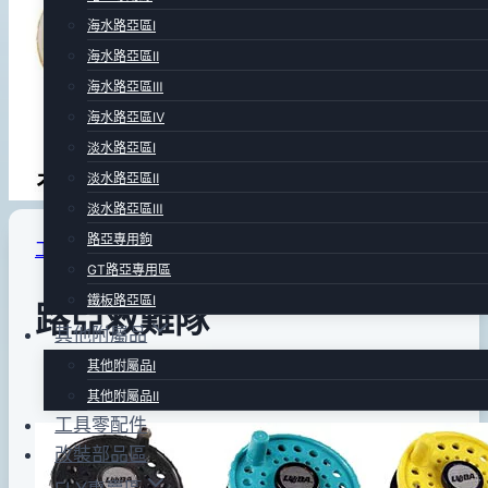
海水路亞區Ⅰ
海水路亞區Ⅱ
海水路亞區Ⅲ
海水路亞區Ⅳ
淡水路亞區Ⅰ
淡水路亞區Ⅱ
淡水路亞區Ⅲ
路亞專用鉤
工具零配件
GT路亞專用區
鐵板路亞區Ⅰ
路亞救難隊
其他附屬品
其他附屬品Ⅰ
By
2012
anna
其他附屬品Ⅱ
年
工具零配件
02
改裝部品區
月