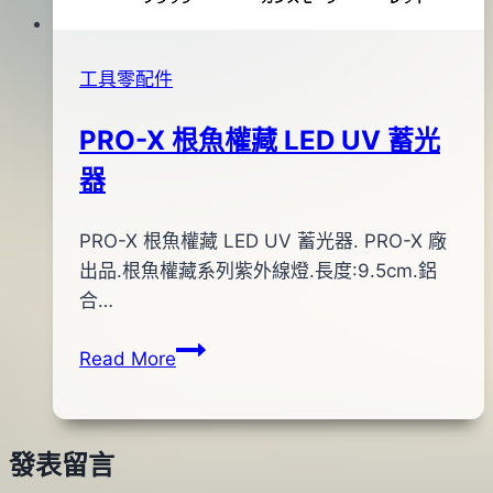
工具零配件
PRO-X 根魚權藏 LED UV 蓄光
器
By
2013
PRO-X 根魚權藏 LED UV 蓄光器. PRO-X 廠
bc
pro-
年
出品.根魚權藏系列紫外線燈.長度:9.5cm.鋁
shop
09
合…
月
PRO-
Read More
05
X
日
根
2015
魚
年
發表留言
權
10