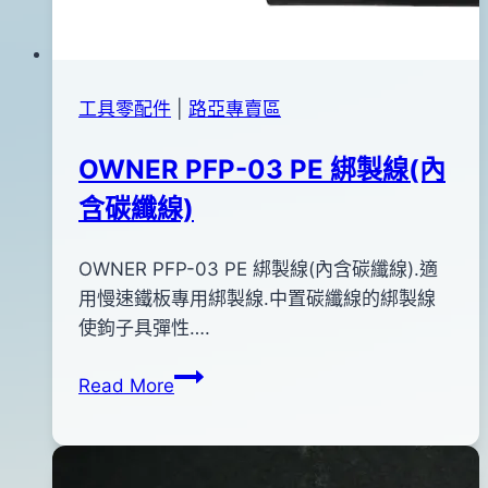
工具零配件
|
路亞專賣區
OWNER PFP-03 PE 綁製線(內
含碳纖線)
By
2015
OWNER PFP-03 PE 綁製線(內含碳纖線).適
bc
pro-
年
用慢速鐵板專用綁製線.中置碳纖線的綁製線
shop
03
使鉤子具彈性….
月
OWNER
Read More
04
PFP-
日
03
2015
PE
年