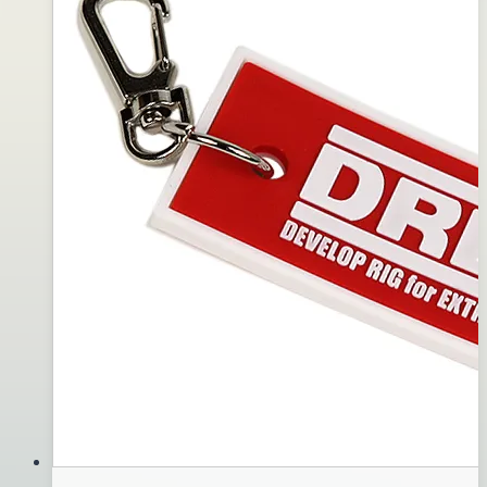
眼
03
珠
月
~
28
黑
日