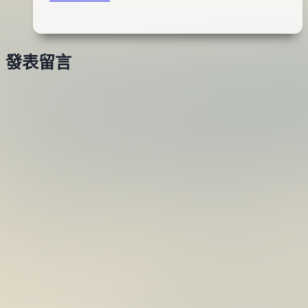
Terrif
01
DC9
日
Bullet
2015
發表留言
(珍
年
珠
11
白)
月
10
日