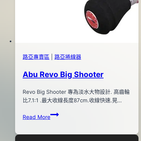
路亞專賣區
|
路亞捲線器
Abu Revo Big Shooter
By
2012
Revo Big Shooter 專為淡水大物設計. 高齒輪
bc
pro-
年
比7.1:1 .最大收線長度87cm.收線快速.晃…
shop
06
Abu
Read More
月
Revo
21
Big
日
Shooter