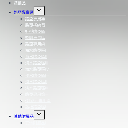
特價品
Toggle
路亞專賣區
child
menu
路亞專用竿
路亞捲線器
蛙型路亞區
軟餌專賣區
路亞專用線
海水路亞區Ⅰ
海水路亞區Ⅱ
海水路亞區Ⅲ
海水路亞區Ⅳ
淡水路亞區Ⅰ
淡水路亞區Ⅱ
淡水路亞區Ⅲ
路亞專用鉤
GT路亞專用區
鐵板路亞區Ⅰ
Toggle
其他附屬品
child
menu
其他附屬品Ⅰ