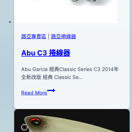
路亞專賣區
|
路亞捲線器
Abu C3 捲線器
By
2013
Abu Garcia 經典Classic Series C3 2014年
bc
pro-
年
全新改版 經典 Classic Se…
shop
06
Abu
Read More
月
C3
28
捲
日
線
2016
器
年