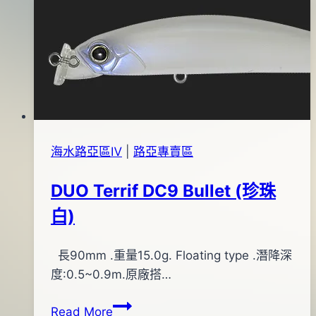
2013
年
09
月
19
日
海水路亞區Ⅳ
|
路亞專賣區
DUO Terrif DC9 Bullet (珍珠
白)
By
2015
長90mm .重量15.0g. Floating type .潛降深
bc
pro-
年
度:0.5~0.9m.原廠搭…
shop
04
DUO
Read More
月