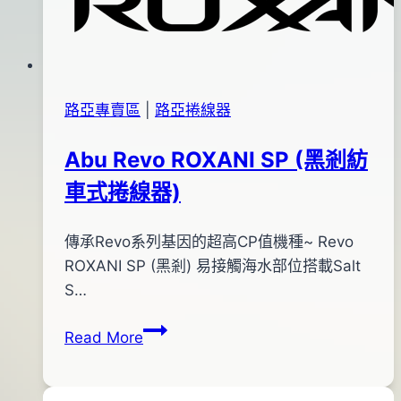
路亞專賣區
|
路亞捲線器
Abu Revo ROXANI SP (黑剎紡
車式捲線器)
By
2018
傳承Revo系列基因的超高CP值機種~ Revo
bc
pro-
年
ROXANI SP (黑剎) 易接觸海水部位搭載Salt
shop
11
S…
月
Abu
Read More
05
Revo
日
ROXANI
2018
SP