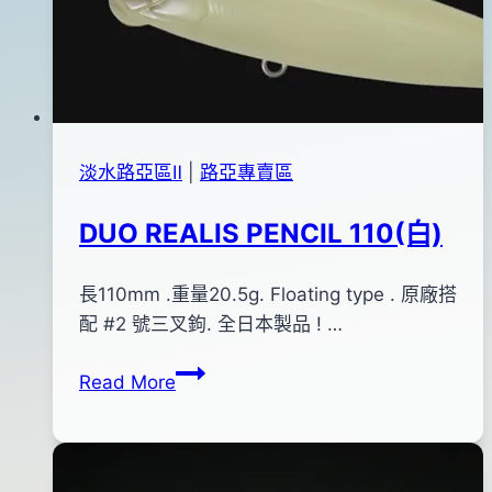
03
月
31
日
淡水路亞區Ⅱ
|
路亞專賣區
DUO REALIS PENCIL 110(白)
By
2013
長110mm .重量20.5g. Floating type . 原廠搭
bc
pro-
年
配 #2 號三叉鉤. 全日本製品 ! …
shop
01
DUO
Read More
月
REALIS
04
PENCIL
日
110(白)
2017