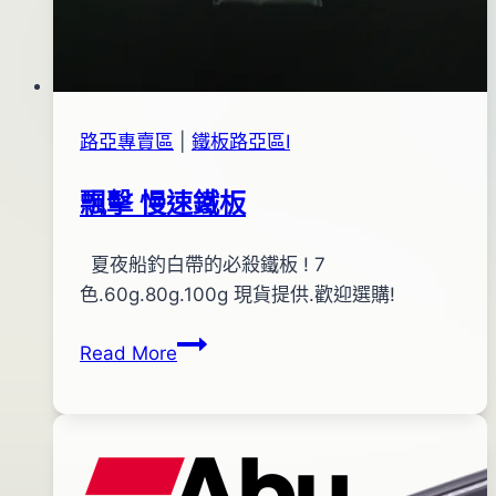
路亞專賣區
|
鐵板路亞區Ⅰ
飄擊 慢速鐵板
By
2014
夏夜船釣白帶的必殺鐵板 ! 7
bc
pro-
年
色.60g.80g.100g 現貨提供.歡迎選購!
shop
07
飄
Read More
月
擊
11
慢
日
速
鐵
板