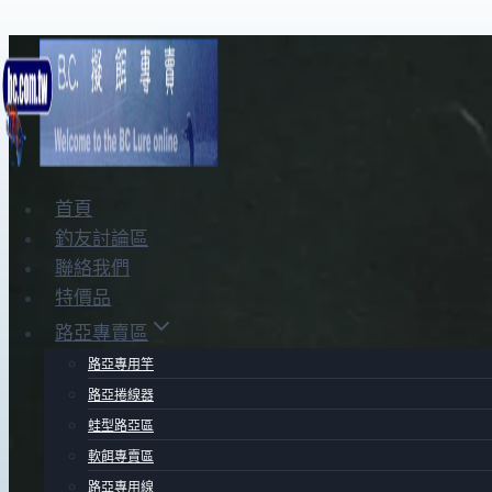
Skip
to
content
首頁
釣友討論區
聯絡我們
特價品
路亞專賣區
路亞專用竿
路亞捲線器
蛙型路亞區
軟餌專賣區
路亞專用線