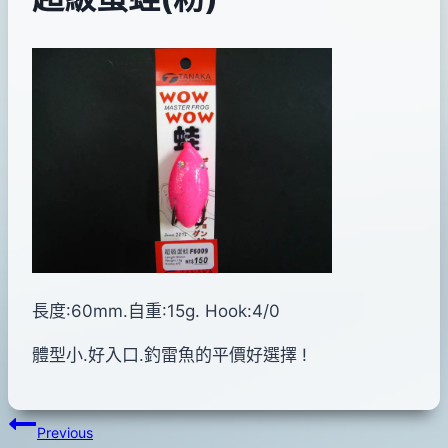
By
2013
bc
pro-
年
shop
06
月
20
日
長度:60mm.自重:15g. Hook:4/0
體型小.好入口.釣雷魚的平價好選擇 !
文
Previous