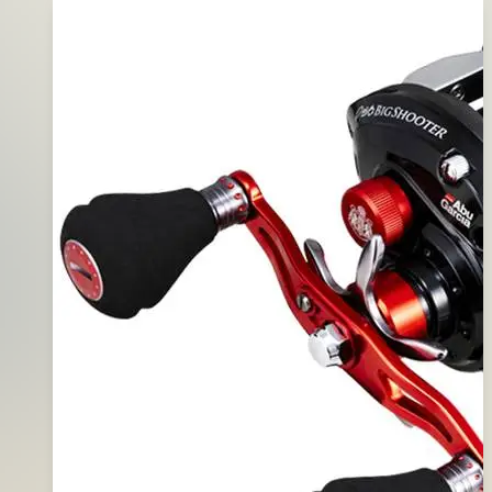
年
(黑
11
剎
月
紡
06
車
日
式
捲
線
器)