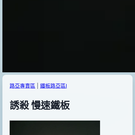
路亞專賣區
|
鐵板路亞區Ⅰ
誘殺 慢速鐵板
By
2014
bc
pro-
年