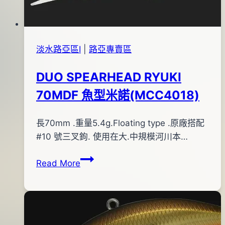
日
淡水路亞區Ⅰ
|
路亞專賣區
DUO SPEARHEAD RYUKI
70MDF 魚型米諾(MCC4018)
By
2015
長70mm .重量5.4g.Floating type .原廠搭配
bc
pro-
年
#10 號三叉鉤. 使用在大.中規模河川本…
shop
12
DUO
Read More
月
SPEARHEAD
20
RYUKI
日
70MDF
2016
魚
年