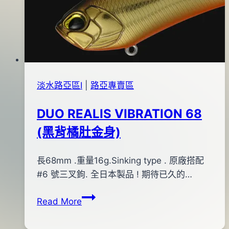
型
07
米
月
諾
19
(MCC4018)
日
淡水路亞區Ⅰ
|
路亞專賣區
DUO REALIS VIBRATION 68
(黑背橘肚金身)
By
2013
長68mm .重量16g.Sinking type . 原廠搭配
bc
pro-
年
#6 號三叉鉤. 全日本製品 ! 期待已久的…
shop
02
DUO
Read More
月
REALIS
05
VIBRATION