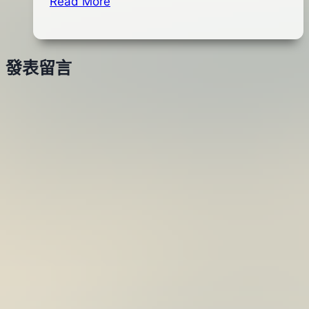
Read More
12
LOADED
日
鉛
2015
筆
年
發表留言
型
03
路
月
亞
28
(
日
藍
背
銀
腹)