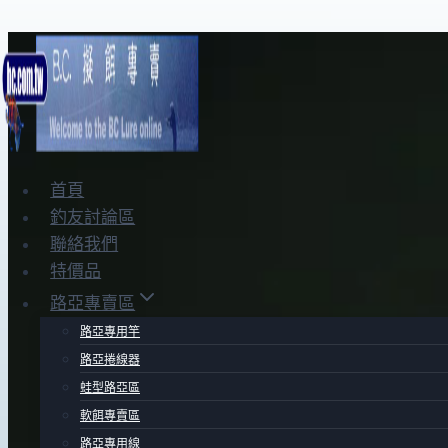
Skip
to
content
首頁
釣友討論區
聯絡我們
特價品
路亞專賣區
路亞專用竿
路亞捲線器
蛙型路亞區
軟餌專賣區
路亞專用線