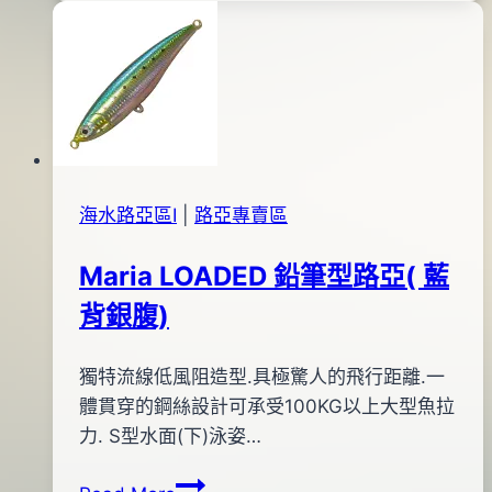
日
68
2017
(黑
年
背
01
橘
月
肚
15
金
日
身)
海水路亞區Ⅰ
|
路亞專賣區
Maria LOADED 鉛筆型路亞( 藍
背銀腹)
By
2012
獨特流線低風阻造型.具極驚人的飛行距離.一
bc
pro-
年
體貫穿的鋼絲設計可承受100KG以上大型魚拉
shop
04
力. S型水面(下)泳姿…
月
Maria