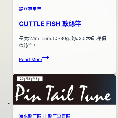
路亞專用竿
CUTTLE FISH 軟絲竿
By
2012
長度:2.1m Lure:10~30g. 約#3.5木蝦 .平價
bc
pro-
年
軟絲竿 !
shop
04
CUTTLE
Read More
月
FISH
18
軟
日
絲
2016
竿
年
03
月
31
海水路亞區Ⅱ
|
路亞專賣區
日