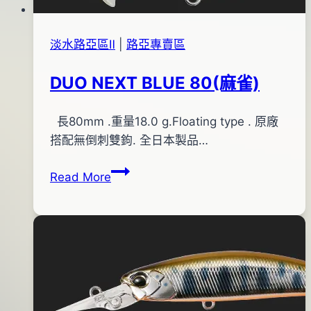
淡水路亞區Ⅱ
|
路亞專賣區
DUO NEXT BLUE 80(麻雀)
By
2013
長80mm .重量18.0 g.Floating type . 原廠
bc
pro-
年
搭配無倒刺雙鉤. 全日本製品…
shop
08
DUO
Read More
月
NEXT
24
BLUE
日
80(麻
2016
雀)
年
05
月
02