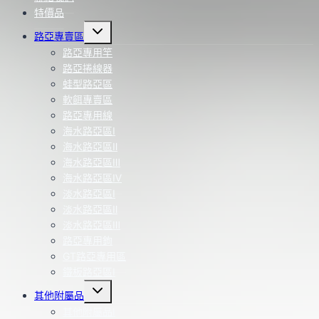
特價品
Toggle
路亞專賣區
child
menu
路亞專用竿
路亞捲線器
蛙型路亞區
軟餌專賣區
路亞專用線
海水路亞區Ⅰ
海水路亞區Ⅱ
海水路亞區Ⅲ
海水路亞區Ⅳ
淡水路亞區Ⅰ
淡水路亞區Ⅱ
淡水路亞區Ⅲ
路亞專用鉤
GT路亞專用區
鐵板路亞區Ⅰ
Toggle
其他附屬品
child
menu
其他附屬品Ⅰ