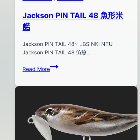
Jackson PIN TAIL 48 魚形米
諾
By
2018
Jackson PIN TAIL 48~ LBS NKI NTU
bc
pro-
年
Jackson PIN TAIL 48 仿魚…
shop
01
Jackson
Read More
月
PIN
08
TAIL
日
48
2018
魚
年
形
01
米
月
諾
08
日