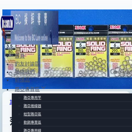
Skip
to
content
首頁
釣友討論區
聯絡我們
特價品
路亞專賣區
路亞專用竿
其他附屬品Ⅱ
路亞捲線器
蛙型路亞區
莎美細軸無溶接實心環
軟餌專賣區
路亞專用線