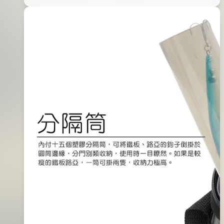
木
04
蝦
日
收
2016
納
年
盒-
06
VW-
月
ES2052
14
日