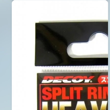
06
物
日
收
2016
納
年
盒-
11
PA10SS
月
09
日