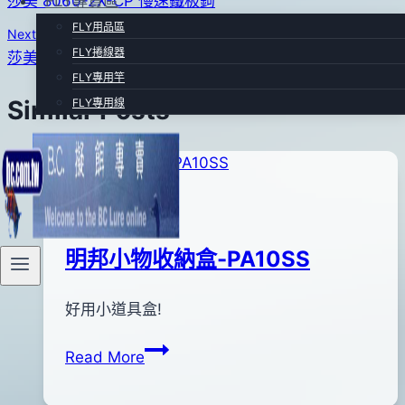
FLY專賣區
莎美 8060-2X-CP 慢速鐵板鉤
章
FLY用品區
Next
導
FLY捲線器
莎美 BKK 8091-5X-NP 路亞單鉤
FLY專用竿
覽
Similar Posts
FLY專用線
其他附屬品Ⅱ
明邦小物收納盒-PA10SS
By
2012
好用小道具盒!
anna
年
明
Read More
02
邦
月
小