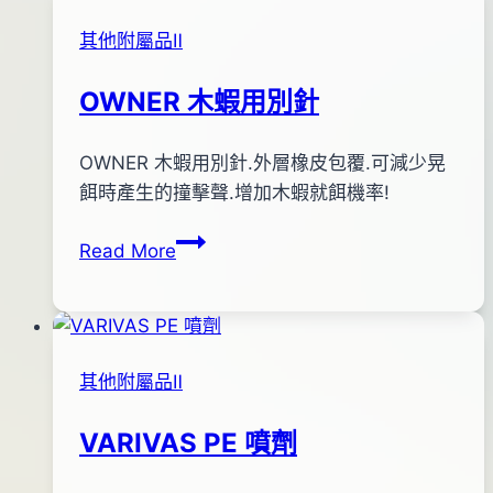
量
年
其他附屬品Ⅱ
級
08
路
月
OWNER 木蝦用別針
亞
10
環
日
By
2013
OWNER 木蝦用別針.外層橡皮包覆.可減少晃
bc
pro-
年
餌時產生的撞擊聲.增加木蝦就餌機率!
shop
09
OWNER
Read More
月
木
02
蝦
日
用
2016
別
年
其他附屬品Ⅱ
針
08
月
VARIVAS PE 噴劑
10
日