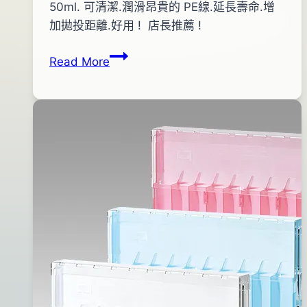
By
2013
50ml. 可清潔.潤滑昂貴的 PE線.延長壽命.增
bc
pro-
年
加拋投距離.好用 ! 店長推薦 !
shop
09
VARIVAS
Read More
月
PE
19
噴
日
劑
2016
年
06
月
14
日