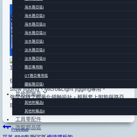
海水路亞區Ⅰ
By
2016
bc
海水路亞區Ⅱ
pro-
年
shop
04
海水路亞區Ⅲ
月
海水路亞區Ⅳ
13
淡水路亞區Ⅰ
日
淡水路亞區Ⅱ
2016
淡水路亞區Ⅲ
年
路亞專用鉤
08
GT路亞專用區
供應規格~#5、6mm[標準內徑]
月
鐵板路亞區Ⅰ
Slow jigging、Micro&Light jigging專用。
10
其他附屬品
強度保持之輕量化細軸設計，輕鬆套上附鉤與路亞
日
其他附屬品Ⅰ
環對應，降低阻力干擾30%up！
其他附屬品Ⅱ
工具零配件
文
改裝部品區
Previous