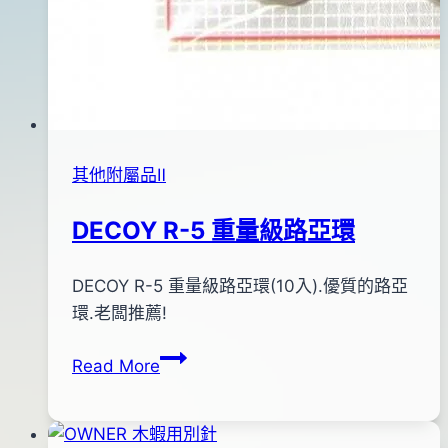
其他附屬品Ⅱ
DECOY R-5 重量級路亞環
By
2015
DECOY R-5 重量級路亞環(10入).優質的路亞
bc
pro-
年
環.老闆推薦!
shop
11
DECOY
Read More
月
R-
19
5
日
重
2016