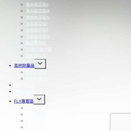
海水路亞區Ⅱ
海水路亞區Ⅲ
海水路亞區Ⅳ
淡水路亞區Ⅰ
淡水路亞區Ⅱ
淡水路亞區Ⅲ
路亞專用鉤
GT路亞專用區
鐵板路亞區Ⅰ
Toggle
其他附屬品
child
menu
其他附屬品Ⅰ
其他附屬品Ⅱ
工具零配件
改裝部品區
Toggle
FLY專賣區
child
menu
FLY用品區
FLY捲線器
FLY專用竿
FLY專用線