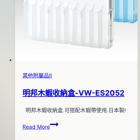
其他附屬品Ⅱ
明邦木蝦收納盒-VW-ES2052
By
2013
明邦木蝦收納盒.可搭配木蝦帶使用.日本製!
bc
pro-
年
明
Read More
shop
09
邦
月