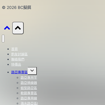
© 2026 BC擬餌
首頁
釣友討論區
聯絡我們
特價品
Toggle
路亞專賣區
child
menu
路亞專用竿
路亞捲線器
蛙型路亞區
軟餌專賣區
路亞專用線
海水路亞區Ⅰ