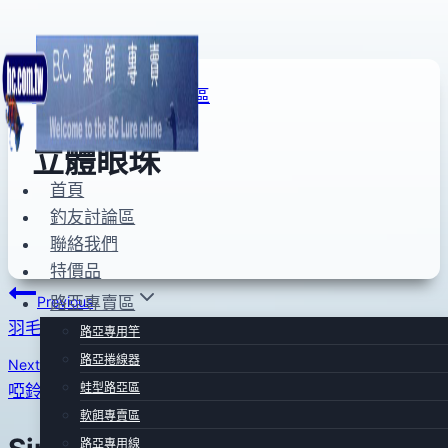
Skip
to
FLY專賣區
|
FLY用品區
content
立體眼珠
首頁
釣友討論區
By
2012
anna
聯絡我們
年
特價品
02
文
路亞專賣區
Previous
月
羽毛夾(金)
08
路亞專用竿
章
日
路亞捲線器
Next
導
蛙型路亞區
啞鈴眼睛(平面)-金
軟餌專賣區
覽
路亞專用線