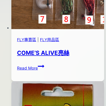
FLY專賣區
|
FLY用品區
COME’S ALIVE亮絲
COME’S
By
2012
anna
Read More
ALIVE
年
亮
02
絲
月
25
日
2016