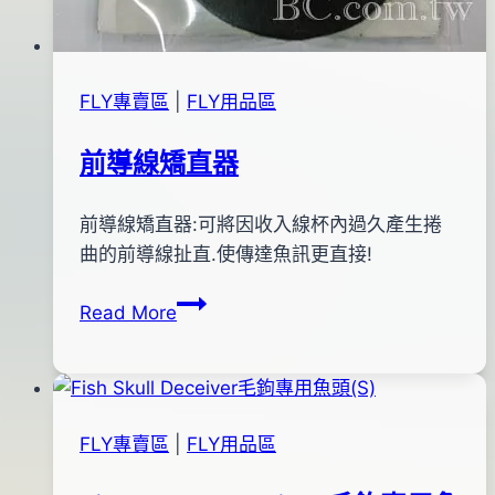
FLY專賣區
|
FLY用品區
前導線矯直器
By
2011
前導線矯直器:可將因收入線杯內過久產生捲
anna
年
曲的前導線扯直.使傳達魚訊更直接!
12
前
Read More
月
導
20
線
日
矯
2020
直
年
FLY專賣區
|
FLY用品區
器
12
月