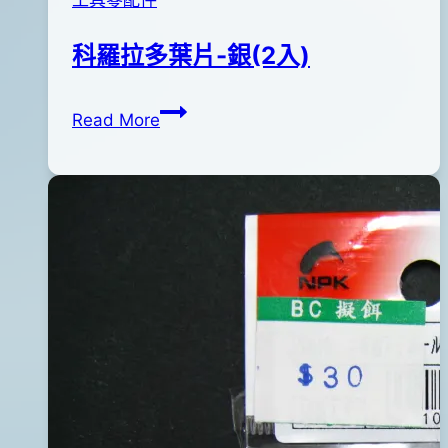
科羅拉多葉片-銀(2入)
科
By
2012
anna
Read More
羅
年
拉
01
多
月
葉
18
片-
日
銀
2017
(2
年
入)
03
月
28
日