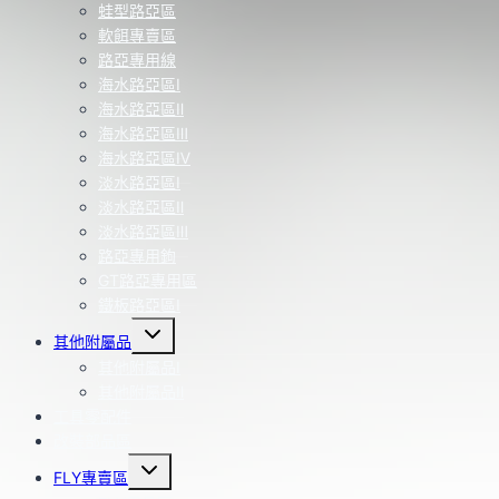
蛙型路亞區
軟餌專賣區
路亞專用線
海水路亞區Ⅰ
海水路亞區Ⅱ
海水路亞區Ⅲ
海水路亞區Ⅳ
淡水路亞區Ⅰ
淡水路亞區Ⅱ
淡水路亞區Ⅲ
路亞專用鉤
GT路亞專用區
鐵板路亞區Ⅰ
Toggle
其他附屬品
child
menu
其他附屬品Ⅰ
其他附屬品Ⅱ
工具零配件
改裝部品區
Toggle
FLY專賣區
child
menu