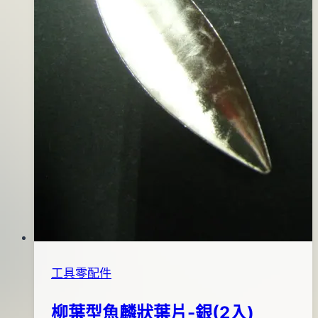
工具零配件
柳葉型魚麟狀葉片-銀(2入)