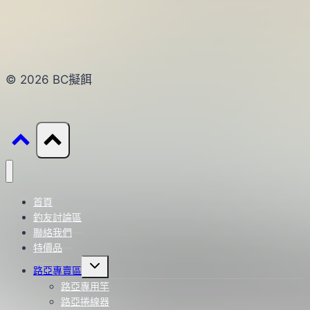
© 2026 BC擬餌
首頁
釣友討論區
聯絡我們
特價品
Toggle
路亞專賣區
child
menu
路亞專用竿
路亞捲線器