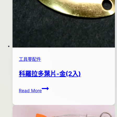
工具零配件
科羅拉多葉片-金(2入)
科
By
2012
anna
Read More
羅
年
拉
01
多
月
葉
18