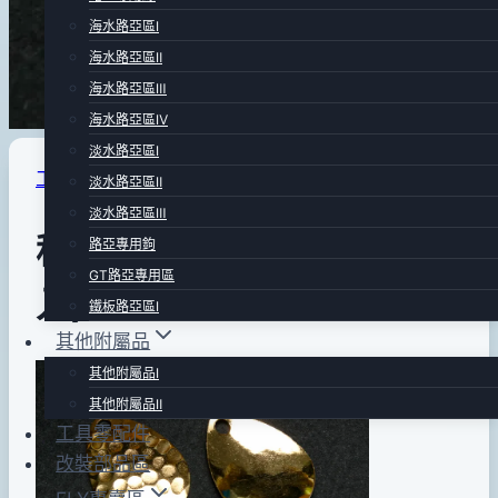
海水路亞區Ⅰ
海水路亞區Ⅱ
海水路亞區Ⅲ
海水路亞區Ⅳ
淡水路亞區Ⅰ
工具零配件
淡水路亞區Ⅱ
淡水路亞區Ⅲ
科羅拉多魚麟狀葉片-金(2
路亞專用鉤
GT路亞專用區
入)
鐵板路亞區Ⅰ
其他附屬品
By
2012
anna
其他附屬品Ⅰ
年
其他附屬品Ⅱ
工具零配件
01
改裝部品區
月
18