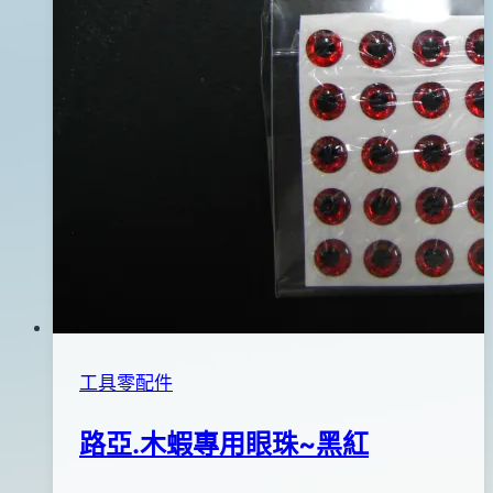
工具零配件
路亞.木蝦專用眼珠~黑紅