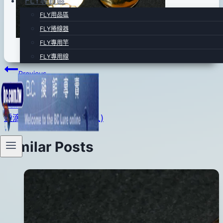
FLY專賣區
日
FLY用品區
2017
FLY捲線器
年
FLY專用竿
03
FLY專用線
月
文
Previous
28
淚滴型葉片-銀(2入)
章
日
Next
導
淚滴型魚麟狀葉片-銀(2入)
覽
Similar Posts