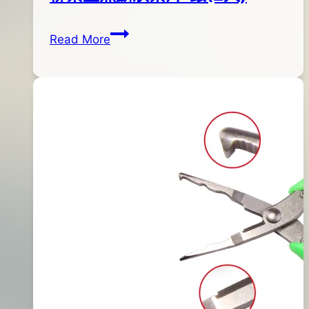
柳
By
2015
bc
Read More
葉
pro-
年
型
shop
04
魚
月
麟
13
狀
日
葉
2017
片-
年
銀
03
(2
月
入)
28
日