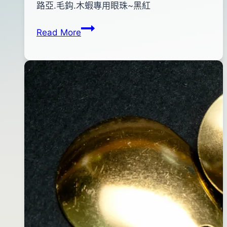
By
2012
路亞.毛鈎.木蝦專用眼珠~黑紅
bc
pro-
年
路
Read More
shop
06
亞.
月
木
16
蝦
日
專
2017
用
年
眼
03
珠
月
~
28
黑
日
紅