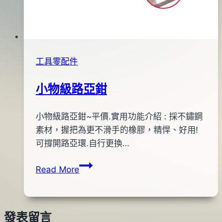
工具零配件
小物級路亞鉗
By
2012
小物級路亞鉗~平價.實用功能介紹 : 採不鏽鋼
anna
年
素材，握把為更不滑手的橡膠，精悍、好用!
02
可撐開路亞環.自行更換…
月
小
Read More
06
物
日
級
2013
路
年
發表留言
亞