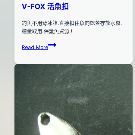
V-FOX 活魚扣
By
2013
釣魚不用背冰箱.直接扣住魚的鰓蓋存放水裏.
bc
pro-
年
適量取用.保護魚資源 !
shop
12
V-
Read More
月
FOX
04
活
日
魚
2015
扣
年
04
月
13
日