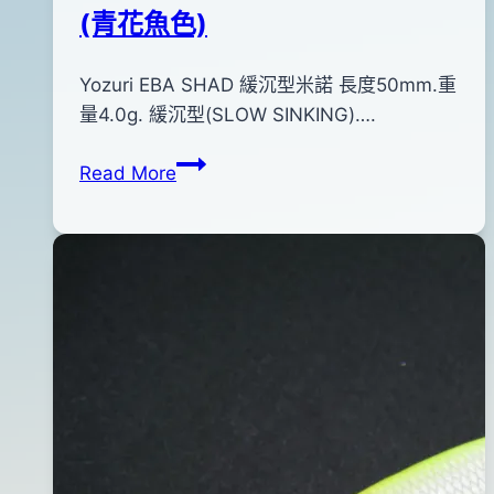
(青花魚色)
By
2014
Yozuri EBA SHAD 緩沉型米諾 長度50mm.重
bc
pro-
年
量4.0g. 緩沉型(SLOW SINKING)….
shop
10
Yozuri
Read More
月
EBA
28
SHAD
日
緩
2016
沉
年
型
06
米
月
諾
07
(青
日
花
魚
色)