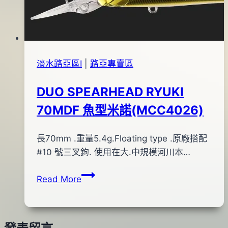
淡水路亞區Ⅰ
|
路亞專賣區
DUO SPEARHEAD RYUKI
70MDF 魚型米諾(MCC4026)
By
2015
長70mm .重量5.4g.Floating type .原廠搭配
bc
pro-
年
#10 號三叉鉤. 使用在大.中規模河川本…
shop
12
DUO
Read More
月
SPEARHEAD
20
RYUKI
日
70MDF
2016