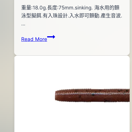
By
2014
重量:18.0g.長度:75mm.sinking. 海水用的顫
bc
pro-
年
泳型擬餌.有入珠設計.入水即可顫動.產生音波.
shop
05
…
月
EVO
Read More
09
海
日
水
顫
泳
型
擬
餌
(黃
背
紅
面
銀