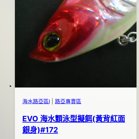
海水路亞區Ⅰ
|
路亞專賣區
EVO 海水顫泳型擬餌(黃背紅面
銀身)#172