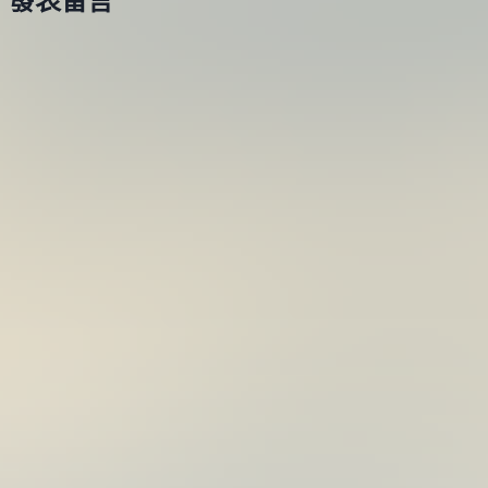
發表留言
魚
年
型
07
米
月
諾
19
(MCC4026)
日