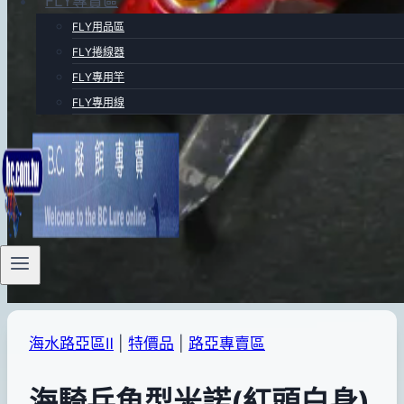
FLY專賣區
FLY用品區
FLY捲線器
FLY專用竿
FLY專用線
海水路亞區Ⅱ
|
特價品
|
路亞專賣區
海騎兵魚型米諾(紅頭白身)