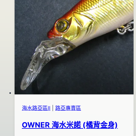
海水路亞區Ⅱ
|
路亞專賣區
OWNER 海水米諾 (橘背金身)