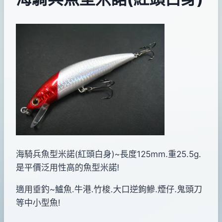
By
2012
bc
pro-
年
shop
11
月
22
日
2012
年
11
月
海騎兵魚型米諾(紅頭白身)~長度125mm.重25.5g.
23
是平價泛用性高的魚型米諾!
日
適用垂釣~鱸魚.牛港.竹梭.大口逆鉤鰺.煙仔.鬼頭刀
等中小型魚!