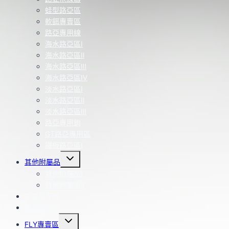
蛙型路亞區
軟餌專賣區
路亞專用線
海水路亞區Ⅰ
海水路亞區Ⅱ
海水路亞區Ⅲ
海水路亞區Ⅳ
淡水路亞區Ⅰ
淡水路亞區Ⅱ
淡水路亞區Ⅲ
路亞專用鉤
GT路亞專用區
鐵板路亞區Ⅰ
Toggle
其他附屬品
child
menu
其他附屬品Ⅰ
其他附屬品Ⅱ
工具零配件
改裝部品區
Toggle
FLY專賣區
child