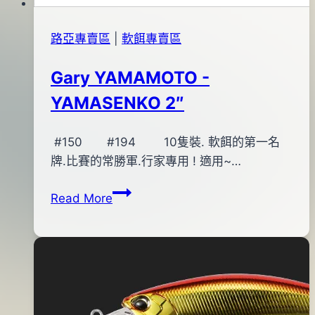
身)#172
路亞專賣區
|
軟餌專賣區
Gary YAMAMOTO -
YAMASENKO 2″
By
2013
#150 #194 10隻裝. 軟餌的第一名
bc
pro-
年
牌.比賽的常勝軍.行家專用 ! 適用~…
shop
09
Gary
Read More
月
YAMAMOTO
17
-
日
YAMASENKO
2″