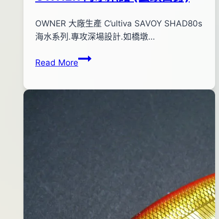
By
2012
OWNER 大廠生產 C’ultiva SAVOY SHAD80s
bc
pro-
年
海水系列.專攻深場設計.如橋墩…
shop
10
OWNER
Read More
月
海
15
水
日
米
2016
諾
年
(螢
05
頭
月
白
24
身)
日