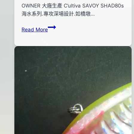
By
2012
OWNER 大廠生產 C’ultiva SAVOY SHAD80s
bc
pro-
年
海水系列.專攻深場設計.如橋墩…
shop
10
OWNER
Read More
月
海
15
水
日
米
2016
諾
年
(橘
05
背
月
金
24
身)
日