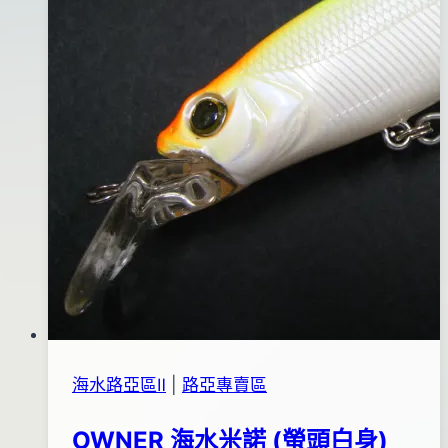
海水路亞區Ⅱ
|
路亞專賣區
OWNER 海水米諾 (螢頭白身)