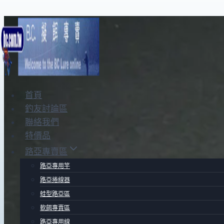
Skip
to
content
首頁
釣友討論區
聯絡我們
特價品
路亞專賣區
路亞專用竿
路亞捲線器
蛙型路亞區
軟餌專賣區
路亞專用線