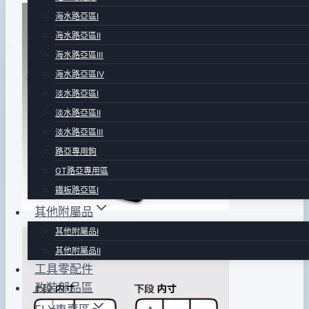
By
2012
anna
海水路亞區Ⅰ
年
海水路亞區Ⅱ
02
海水路亞區Ⅲ
月
海水路亞區Ⅳ
06
淡水路亞區Ⅰ
日
淡水路亞區Ⅱ
2016
淡水路亞區Ⅲ
年
路亞專用鉤
11
GT路亞專用區
月
鐵板路亞區Ⅰ
09
其他附屬品
日
其他附屬品Ⅰ
其他附屬品Ⅱ
工具零配件
改裝部品區