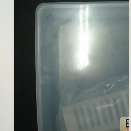
2017
SJ
年
專
01
用
月
綁
23
鉤
日
線