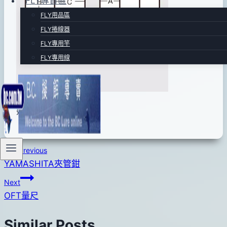
FLY專賣區
FLY用品區
FLY捲線器
FLY專用竿
FLY專用線
好用小道具盒!
文
Previous
YAMASHITA夾管鉗
章
Next
導
OFT量尺
覽
Similar Posts