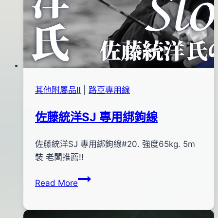
其他附屬品Ⅱ
|
路亞專用線
佐藤統洋SJ 專用綁鉤線
By
2016
佐藤統洋SJ 專用綁鉤線#20. 強度65kg. 5m
bc
pro-
年
裝 老闆推薦!!
shop
05
佐
Read More
月
藤
18
統
日
洋