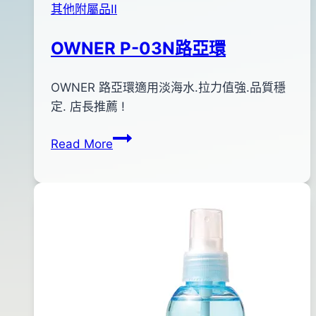
其他附屬品Ⅱ
OWNER P-03N路亞環
By
2012
OWNER 路亞環適用淡海水.拉力值強.品質穩
anna
年
定. 店長推薦 !
01
OWNER
Read More
月
P-
08
03N
日
路
2016
亞
年
環
08
月
10
日