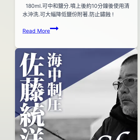
By
2011
180ml.可中和鹽分.噴上後約10分鐘後使用清
anna
年
水沖洗.可大幅降低鹽份附著.防止鏽蝕 !
12
VARIVAS
Read More
月
鹽
31
分
日
中
2016
和
年
劑
06
月
14
日