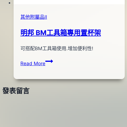
其他附屬品Ⅱ
明邦 BM工具箱專用置杯架
By
2016
可搭配BM工具箱使用.增加便利性!
bc
pro-
年
明
Read More
shop
11
邦
月
BM
09
工
日
發表留言
具
箱
專
用
置