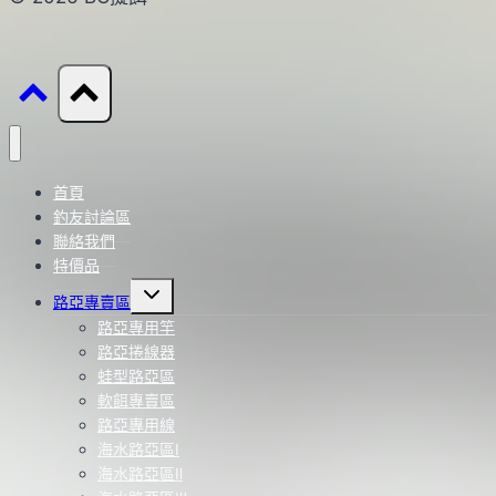
首頁
釣友討論區
聯絡我們
特價品
Toggle
路亞專賣區
child
menu
路亞專用竿
路亞捲線器
蛙型路亞區
軟餌專賣區
路亞專用線
海水路亞區Ⅰ
海水路亞區Ⅱ