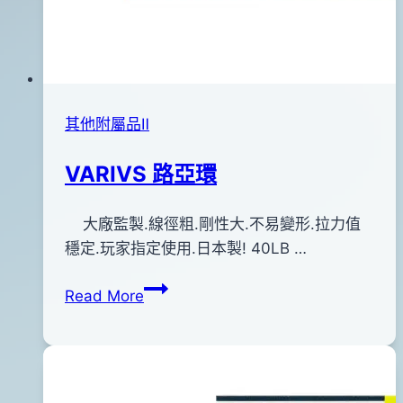
其他附屬品Ⅱ
VARIVS 路亞環
By
2012
大廠監製.線徑粗.剛性大.不易變形.拉力值
bc
pro-
年
穩定.玩家指定使用.日本製! 40LB …
shop
12
VARIVS
Read More
月
路
28
亞
日
環
2016
年