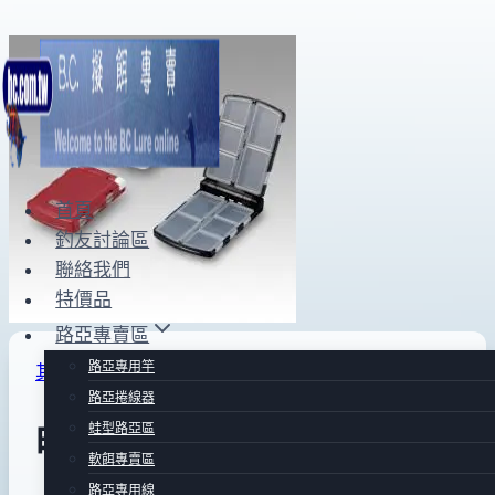
Skip
to
content
首頁
釣友討論區
聯絡我們
特價品
路亞專賣區
路亞專用竿
其他附屬品Ⅱ
路亞捲線器
蛙型路亞區
明邦小物收納盒-PA10SS
軟餌專賣區
路亞專用線