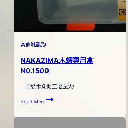
其他附屬品Ⅱ
NAKAZIMA木蝦專用盒
N0.1500
By
2012
可裝木蝦.路亞.容量大!
anna
年
NAKAZIMA
Read More
03
木
月
蝦
06
專
日