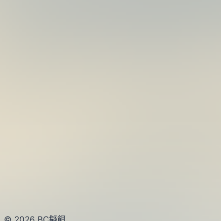
杯
架
© 2026 BC擬餌