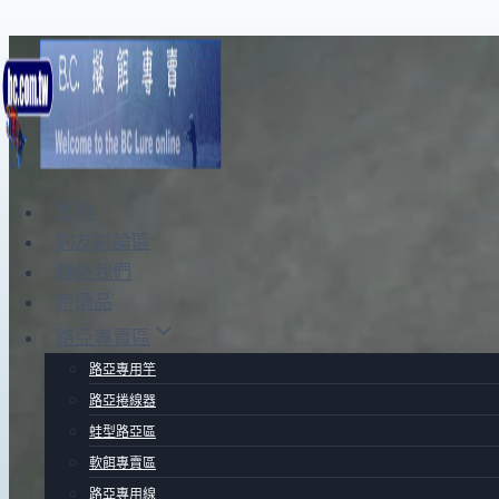
Skip
to
content
首頁
釣友討論區
聯絡我們
特價品
路亞專賣區
路亞專用竿
路亞捲線器
蛙型路亞區
軟餌專賣區
路亞專用線