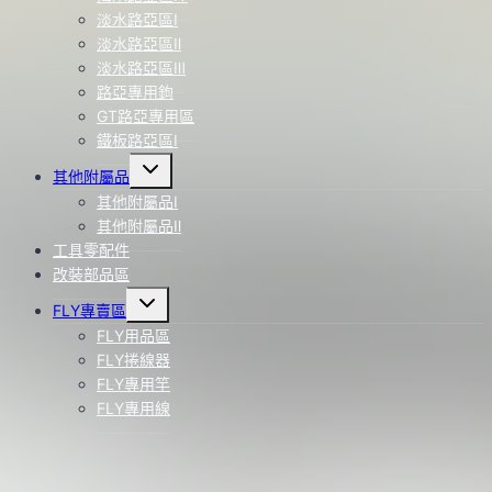
淡水路亞區Ⅰ
淡水路亞區Ⅱ
淡水路亞區Ⅲ
路亞專用鉤
GT路亞專用區
鐵板路亞區Ⅰ
Toggle
其他附屬品
child
menu
其他附屬品Ⅰ
其他附屬品Ⅱ
工具零配件
改裝部品區
Toggle
FLY專賣區
child
menu
FLY用品區
FLY捲線器
FLY專用竿
FLY專用線