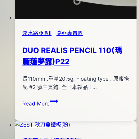
月
19
日
淡水路亞區Ⅱ
|
路亞專賣區
DUO REALIS PENCIL 110(瑪
麗蓮夢露)P22
By
2015
長110mm .重量20.5g. Floating type . 原廠搭
bc
pro-
年
配 #2 號三叉鉤. 全日本製品 ! …
shop
08
DUO
Read More
月
REALIS
13
PENCIL
日
110(瑪
2016
麗
年