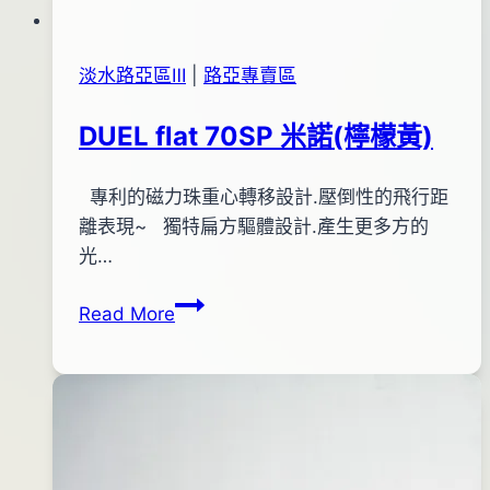
淡水路亞區Ⅲ
|
路亞專賣區
DUEL flat 70SP 米諾(檸檬黃)
By
2014
專利的磁力珠重心轉移設計.壓倒性的飛行距
bc
pro-
年
離表現~ 獨特扁方驅體設計.產生更多方的
shop
04
光…
月
DUEL
Read More
28
flat
日
70SP
2015
米
年
諾
12
(檸
月
檬