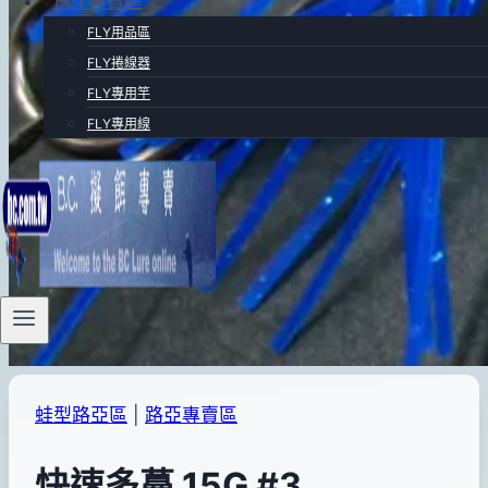
FLY專賣區
FLY用品區
FLY捲線器
FLY專用竿
FLY專用線
蛙型路亞區
|
路亞專賣區
快速多蔓 15G #3