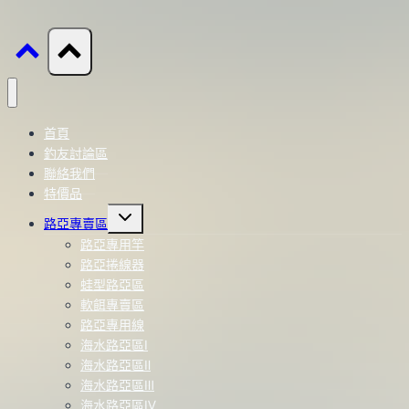
首頁
釣友討論區
聯絡我們
特價品
Toggle
路亞專賣區
child
menu
路亞專用竿
路亞捲線器
蛙型路亞區
軟餌專賣區
路亞專用線
海水路亞區Ⅰ
海水路亞區Ⅱ
海水路亞區Ⅲ
海水路亞區Ⅳ