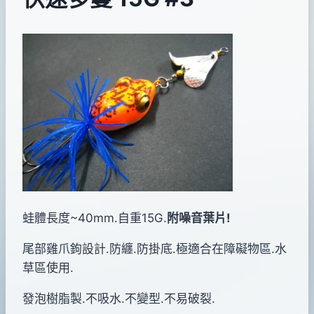
By
2013
bc
pro-
年
shop
05
月
25
日
蛙體長度~40mm.自重15G.
附噪音葉片!
尾部雞爪鉤設計.防纏.防掛底.極適合在障礙物區.水
草區使用.
發泡樹脂製.不吸水.不變型.不易破裂.