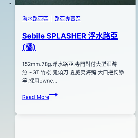
海水路亞區Ⅰ
|
路亞專賣區
Sebile SPLASHER 浮水路亞
(橘)
By
2012
152mm.78g.浮水路亞.專門對付大型洄游
bc
pro-
年
魚.~GT.竹梭.鬼頭刀.夏威夷海鰱.大口逆鉤鰺
shop
04
等.採用owne…
月
Sebile
Read More
12
SPLASHER
日
浮
水
路
亞