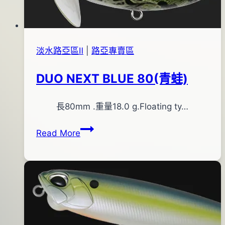
日
淡水路亞區Ⅱ
|
路亞專賣區
DUO NEXT BLUE 80(青蛙)
By
2013
長80mm .重量18.0 g.Floating ty…
bc
pro-
年
DUO
Read More
shop
08
NEXT
月
BLUE
24
80(青
日
蛙)
2016
年
07