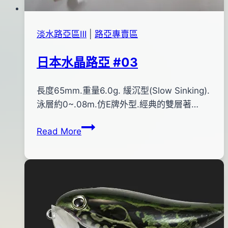
淡水路亞區Ⅲ
|
路亞專賣區
日本水晶路亞 #03
By
2012
長度65mm.重量6.0g. 緩沉型(Slow Sinking).
bc
pro-
年
泳層約0~.08m.仿E牌外型.經典的雙層著…
shop
07
日
Read More
月
本
26
水
日
晶
2016
路
年
亞
05
#03
月
06