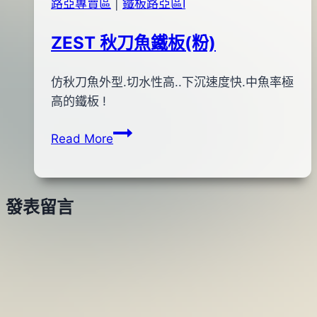
路亞專賣區
|
鐵板路亞區Ⅰ
蓮
10
夢
月
ZEST 秋刀魚鐵板(粉)
露)P22
11
日
By
2013
仿秋刀魚外型.切水性高..下沉速度快.中魚率極
bc
pro-
年
高的鐵板 !
shop
10
ZEST
Read More
月
秋
17
刀
日
魚
發表留言
鐵
板
(粉)