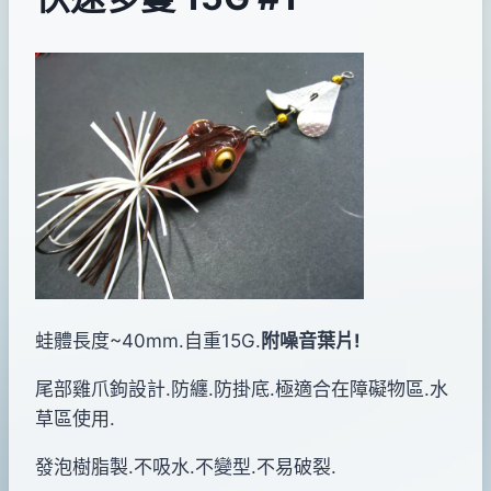
By
2013
bc
pro-
年
shop
05
月
25
日
蛙體長度~40mm.自重15G.
附噪音葉片!
尾部雞爪鉤設計.防纏.防掛底.極適合在障礙物區.水
草區使用.
發泡樹脂製.不吸水.不變型.不易破裂.