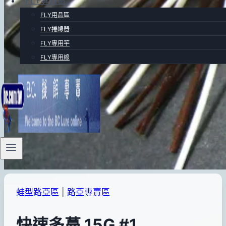
FLY專賣區
FLY用品區
FLY捲線器
FLY專用竿
FLY專用線
蛙型路亞區
|
路亞專賣區
快速多蔓 15G #1