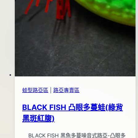
蛙型路亞區
|
路亞專賣區
BLACK FISH 凸眼多蔓蛙(綠背
黑斑紅腹)
By
2013
BLACK FISH 黑魚多蔓噪音式路亞-凸眼多
bc