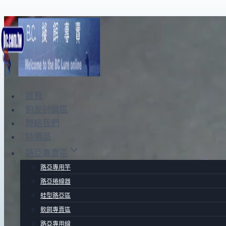
Skip
to
content
首頁
釣友討論區
聯絡我們
特價品
路亞專賣區
路亞專用竿
路亞捲線器
蛙型路亞區
軟餌專賣區
路亞專用線