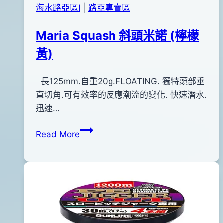
海水路亞區Ⅰ
|
路亞專賣區
Maria Squash 斜頭米諾 (檸檬
黃)
By
2013
長125mm.自重20g.FLOATING. 獨特頭部垂
bc
pro-
年
直切角.可有效率的反應潮流的變化. 快速潛水.
shop
05
迅速…
月
Maria
Read More
25
Squash
日
斜
2014
頭
年
米
04
諾
月
(檸
28