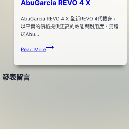
AbuGarcia REVO 4 X
By
2018
AbuGarcia REVO 4 X 全新REVO 4代機身，
bc
pro-
年
以平實的價格提供更高的效能與耐用度，另贈
shop
07
送Abu…
月
AbuGarcia
Read More
14
REVO
日
4
X
發表留言