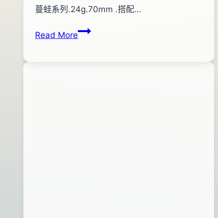
pro-
年
蔓蛙系列.24g.70mm .搭配…
shop
08
BLACK
Read More
月
FISH
16
凸
日
眼
多
蔓
蛙
(綠
背
黑
斑
紅
腹)