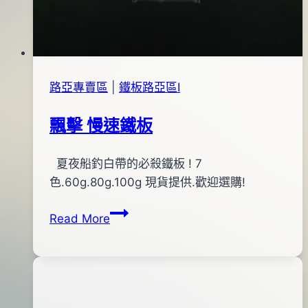
路亞專賣區
|
鐵板路亞區Ⅰ
飄擊 慢速鐵板
By
2014
夏夜船釣白帶的必殺鐵板 ! 7
bc
pro-
年
色.60g.80g.100g 現貨提供.歡迎選購!
shop
07
飄
Read More
月
擊
11
慢
日
速
鐵
板