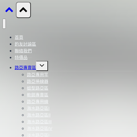
首頁
釣友討論區
聯絡我們
特價品
Toggle
路亞專賣區
child
menu
路亞專用竿
路亞捲線器
蛙型路亞區
軟餌專賣區
路亞專用線
海水路亞區Ⅰ
海水路亞區Ⅱ
海水路亞區Ⅲ
海水路亞區Ⅳ
淡水路亞區Ⅰ