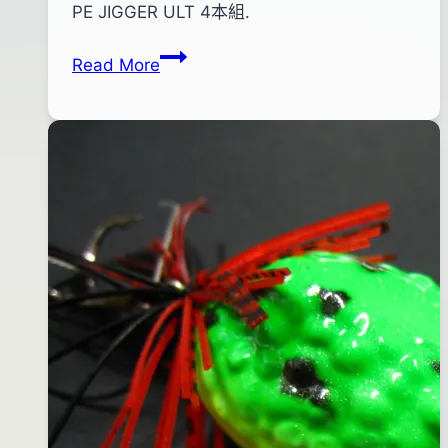
pro-
年
PE JIGGER ULT 4本組.
shop
08
Sunline
Read More
月
慢
10
速
日
鐵
2018
板
年
專
06
用
月
色
16
線
日