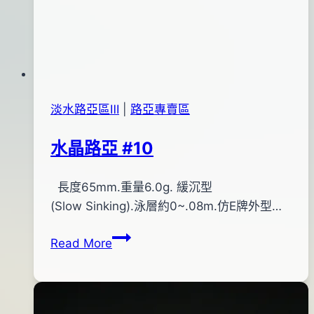
淡水路亞區Ⅲ
|
路亞專賣區
水晶路亞 #10
By
2016
長度65mm.重量6.0g. 緩沉型
bc
pro-
年
(Slow Sinking).泳層約0~.08m.仿E牌外型…
shop
03
水
Read More
月
晶
24
路
日
亞
#10